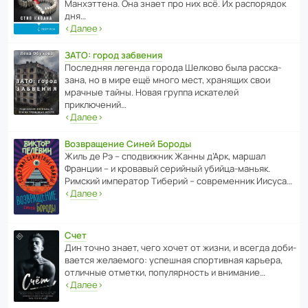
Манх­эт­тена. Она знает про них всё. Их распо­рядок
дня…
‹
Далее
›
ЗАТО: город забвения
После­дняя легенда города Шелково была расска­
зана, но в мире ещё много мест, хранящих свои
мрачные тайны. Новая группа иска­телей
приключений…
‹
Далее
›
Возвращение Синей Бороды
Жиль де Рэ – спод­ви­жник Жанны д’Арк, маршал
Франции – и кровавый серийный убийца-маньяк.
Римский импе­ратор Тиберий – совре­менник Иисуса…
‹
Далее
›
Счет
Дин точно знает, чего хочет от жизни, и всегда доби­
ва­ется жела­е­мого: успе­шная спор­ти­вная карьера,
отли­чные отметки, попу­ля­р­ность и внимание…
‹
Далее
›