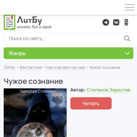
Жанры
ЛитБу
›
Фантастика
›
Научная фантастика
› Чужое сознание
Чужое сознание
Автор:
Степанов Зореслав
Читать