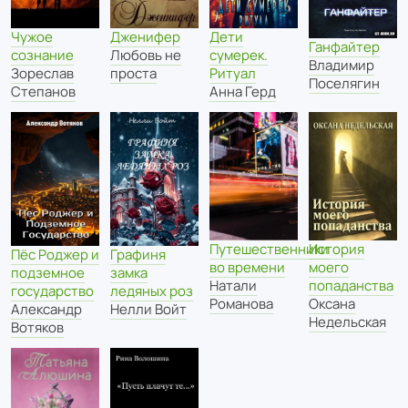
Чужое
Дженифер
Дети
Ганфайтер
сознание
Любовь не
сумерек.
Владимир
Зореслав
проста
Ритуал
Поселягин
Степанов
Анна Герд
Путешественники
История
Пёс Роджер и
Графиня
во времени
моего
подземное
замка
Натали
попаданства
государство
ледяных роз
Романова
Оксана
Александр
Нелли Войт
Недельская
Вотяков