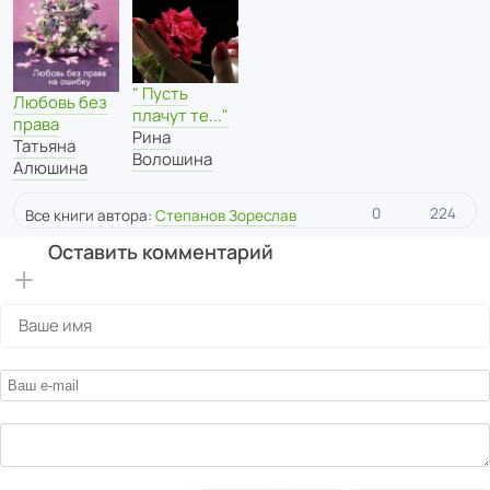
" Пусть
Любовь без
плачут те..."
права
Рина
Татьяна
Волошина
Алюшина
0
224
Все книги автора:
Степанов Зореслав
Оставить комментарий