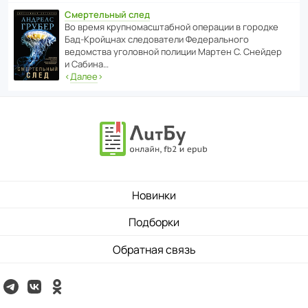
Смертельный след
Во время круп­но­мас­ш­та­бной операции в городке
Бад‑Крой­цнах следо­ва­тели Феде­раль­ного
ведомства уголо­вной полиции Мартен С. Снейдер
и Сабина…
‹
Далее
›
Новинки
Подборки
Обратная связь