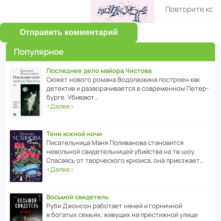
Отправить комментарий
Популярное
Последнее дело майора Чистова
Сюжет нового романа Водо­ла­з­кина пост­роен как
дете­ктив и разво­ра­чи­ва­ется в совре­менном Пете­р­
бурге. Убивают…
‹
Далее
›
Тени южной ночи
Писа­тель­ница Маня Поли­ва­нова стано­вится
невольной свиде­тель­ницей убийства на тв-шоу.
Спасаясь от твор­че­с­кого кризиса, она приезжает…
‹
Далее
›
Восьмой свидетель
Руби Джонсон рабо­тает няней и горни­чной
в богатых семьях, живущих на прес­ти­жной улице