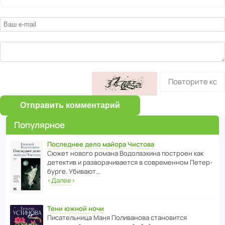
Отправить комментарий
Популярное
Последнее дело майора Чистова
Сюжет нового романа Водо­ла­з­кина пост­роен как
дете­ктив и разво­ра­чи­ва­ется в совре­менном Пете­р­
бурге. Убивают…
‹
Далее
›
Тени южной ночи
Писа­тель­ница Маня Поли­ва­нова стано­вится