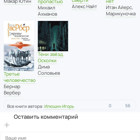
смерти
Макар Ютин
нет
пропастью
Алекс Найт
Итан Айерс
,
Михаил
Марикуночка
Ахманов
Тени звёзд.
Осколки
Дима
Соловьев
Третье
человечество
Бернар
Вербер
0
56
Все книги автора:
Илюшин Игорь
Оставить комментарий