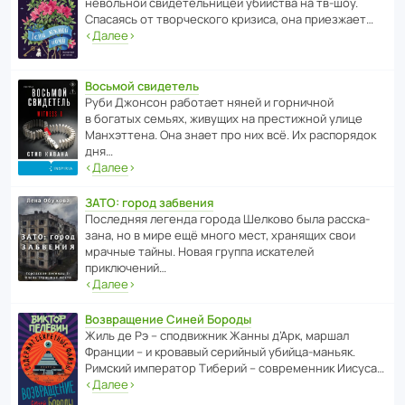
невольной свиде­тель­ницей убийства на тв-шоу.
Спасаясь от твор­че­с­кого кризиса, она приезжает…
‹
Далее
›
Восьмой свидетель
Руби Джонсон рабо­тает няней и горни­чной
в богатых семьях, живущих на прес­ти­жной улице
Манх­эт­тена. Она знает про них всё. Их распо­рядок
дня…
‹
Далее
›
ЗАТО: город забвения
После­дняя легенда города Шелково была расска­
зана, но в мире ещё много мест, хранящих свои
мрачные тайны. Новая группа иска­телей
приключений…
‹
Далее
›
Возвращение Синей Бороды
Жиль де Рэ – спод­ви­жник Жанны д’Арк, маршал
Франции – и кровавый серийный убийца-маньяк.
Римский импе­ратор Тиберий – совре­менник Иисуса…
‹
Далее
›