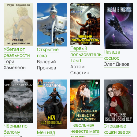
Первый
Убегая от
Открытие
Назад в
пользователь.
реальности
века
космос
Том 1
Тори
Валерий
Олег Дивов
Артем
Хамелеон
Проняев
Сластин
Невольная
Чёрным по
Страшнее
невеста мага
белому
кошки зверя
Меч над