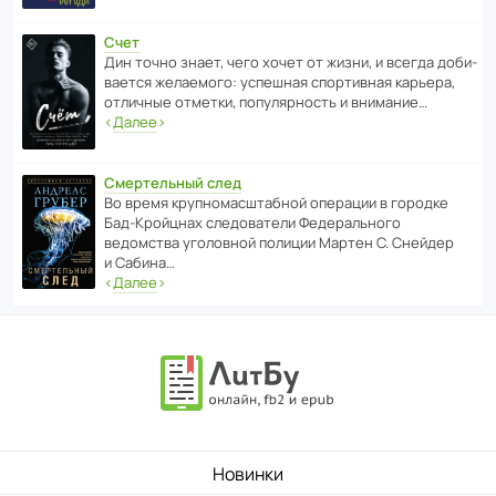
Счет
Дин точно знает, чего хочет от жизни, и всегда доби­
ва­ется жела­е­мого: успе­шная спор­ти­вная карьера,
отли­чные отметки, попу­ля­р­ность и внимание…
‹
Далее
›
Смертельный след
Во время круп­но­мас­ш­та­бной операции в городке
Бад‑Крой­цнах следо­ва­тели Феде­раль­ного
ведомства уголо­вной полиции Мартен С. Снейдер
и Сабина…
‹
Далее
›
Новинки