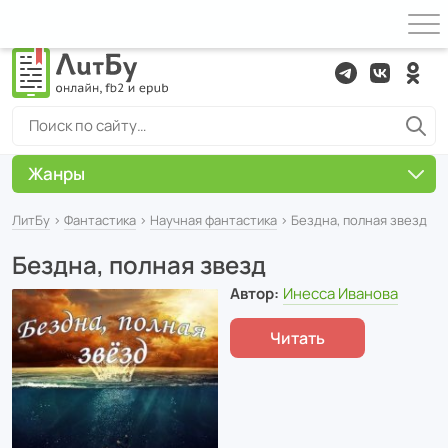
Жанры
ЛитБу
›
Фантастика
›
Научная фантастика
› Бездна, полная звезд
Бездна, полная звезд
Автор:
Инесса Иванова
Читать