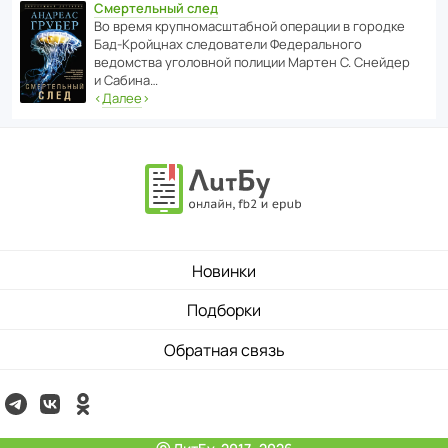
Смертельный след
Во время круп­но­мас­ш­та­бной операции в городке
Бад‑Крой­цнах следо­ва­тели Феде­раль­ного
ведомства уголо­вной полиции Мартен С. Снейдер
и Сабина…
‹
Далее
›
Новинки
Подборки
Обратная связь