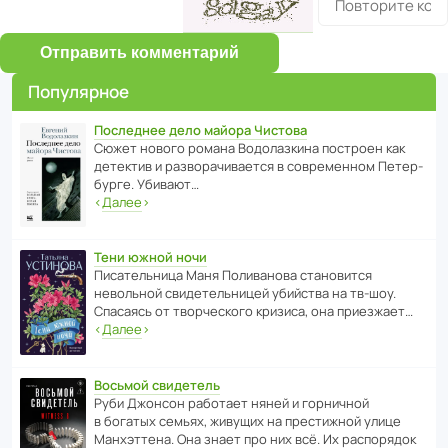
Отправить комментарий
Популярное
Последнее дело майора Чистова
Сюжет нового романа Водо­ла­з­кина пост­роен как
дете­ктив и разво­ра­чи­ва­ется в совре­менном Пете­р­
бурге. Убивают…
‹
Далее
›
Тени южной ночи
Писа­тель­ница Маня Поли­ва­нова стано­вится
невольной свиде­тель­ницей убийства на тв-шоу.
Спасаясь от твор­че­с­кого кризиса, она приезжает…
‹
Далее
›
Восьмой свидетель
Руби Джонсон рабо­тает няней и горни­чной
в богатых семьях, живущих на прес­ти­жной улице
Манх­эт­тена. Она знает про них всё. Их распо­рядок