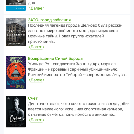
дня…
‹
Далее
›
ЗАТО: город забвения
После­дняя легенда города Шелково была расска­
зана, но в мире ещё много мест, хранящих свои
мрачные тайны. Новая группа иска­телей
приключений…
‹
Далее
›
Возвращение Синей Бороды
Жиль де Рэ – спод­ви­жник Жанны д’Арк, маршал
Франции – и кровавый серийный убийца-маньяк.
Римский импе­ратор Тиберий – совре­менник Иисуса…
‹
Далее
›
Счет
Дин точно знает, чего хочет от жизни, и всегда доби­
ва­ется жела­е­мого: успе­шная спор­ти­вная карьера,
отли­чные отметки, попу­ля­р­ность и внимание…
‹
Далее
›