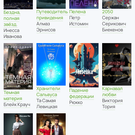
Путеводитель
Пелена
2050
Бездна,
привидения
Петр
Сержан
полная
Алмаз
Истомин
Серикович
звёзд.
Эрнисов
Биекенов
Инесса
Иванова
Хранители
Карнавал
Падение
Темная
Сальвуса
любви
федерации
материя
Та Самая
Виктория
Рюкко
Блейк Крауч
Левицкая
Тория