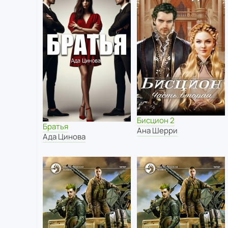
Бисцион 2
Братья
Ана Шерри
Ада Цинова