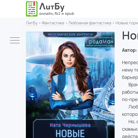
ЛитБу
›
Фантастика
›
Любовная фантастика
› Новые гор
Но
Автор:
Непрео
нему т
барьер
Врач-х
работы
по-пре
Любви.
которо
Но, ок
скамьи
действ