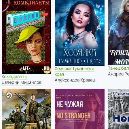
Танец бе
Хозяйка Туманного
Андреа Р
края
Комедианты
Александра Кравец
Валерий Михайлов