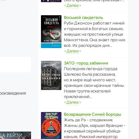
‹
Далее
›
Восьмой свидетель
Руби Джонсон рабо­тает няней
и горни­чной в богатых семьях,
живущих на прес­ти­жной улице
Манх­эт­тена. Она знает про них
всё. Их распо­рядок дня…
‹
Далее
›
ЗАТО: город забвения
После­дняя легенда города
Шелково была расска­зана,
но в мире ещё много мест,
хранящих свои мрачные тайны.
Новая группа иска­телей
произведения
приключений…
‹
Далее
›
Возвращение Синей Бороды
Жиль де Рэ – спод­ви­жник
Жанны д’Арк, маршал Франции –
и кровавый серийный убийца-
маньяк. Римский импе­ратор