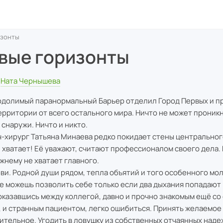
изонты
вые горизонты
Ната Чернышева
долимый паранормальный Барьер отделил Город Первых и п
ерритории от всего остального мира. Ничто не может проникн
 снаружи. Ничто и никто.
ирург Татьяна Минаева редко покидает стены центрального
 хватает! Её уважают, считают профессионалом своего дела.
жнему не хватает главного.
 Родной души рядом, тепла объятий и того особенного мол
е можешь позволить себе только если два дыхания попадают в
азавшись между коллегой, давно и прочно знакомым ещё со
, и странным пациентом, легко ошибиться. Принять желаемое
ительное. Угодить в ловушку из собственных отчаянных наде