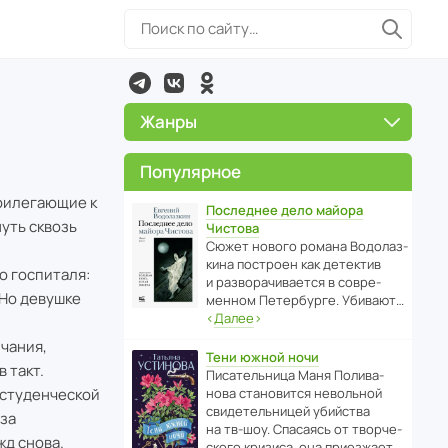
Жанры
Популярное
рилегающие к
Последнее дело майора
уть сквозь
Чистова
Сюжет нового романа Водо­ла­з­
кина пост­роен как дете­ктив
 госпиталя:
и разво­ра­чи­ва­ется в совре­
 Но девушке
менном Пете­р­бурге. Убивают…
‹
Далее
›
чания,
Тени южной ночи
 такт.
Писа­тель­ница Маня Поли­ва­
 студенческой
нова стано­вится невольной
свиде­тель­ницей убийства
 за
на тв-шоу. Спасаясь от твор­че­
жд снова.
с­кого кризиса, она приезжает…