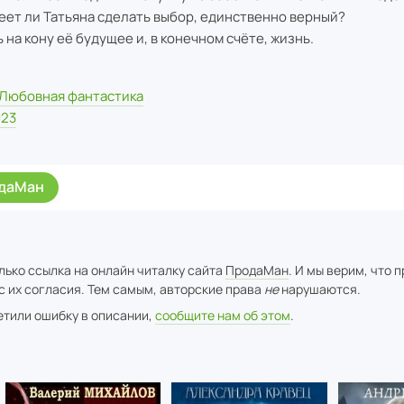
 ли Татьяна сделать выбор, единственно верный?
а кону её будущее и, в конечном счёте, жизнь.
Любовная фантастика
023
даМан
лько ссылка на онлайн читалку сайта
ПродаМан
. И мы верим, что 
с их согласия. Тем самым, авторские права
не
нарушаются.
метили ошибку в описании,
сообщите нам об этом
.