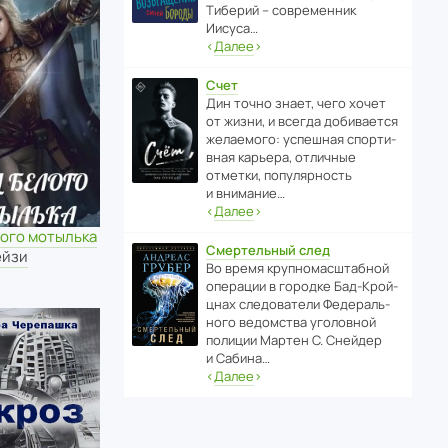
Тиберий – совре­менник
Иисуса…
‹
Далее
›
Счет
Дин точно знает, чего хочет
от жизни, и всегда доби­ва­ется
жела­е­мого: успе­шная спор­ти­
вная карьера, отли­чные
отметки, попу­ля­р­ность
и внимание…
‹
Далее
›
лого мотылька
Смертельный след
ейзи
Во время круп­но­мас­ш­та­бной
операции в городке Бад‑Крой­
цнах следо­ва­тели Феде­раль­
ного ведомства уголо­вной
полиции Мартен С. Снейдер
и Сабина…
‹
Далее
›