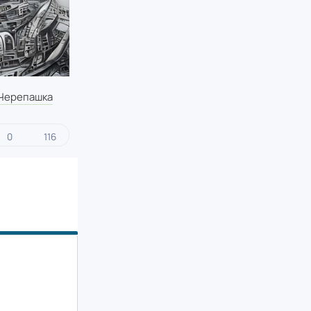
 Черепашка
0
116