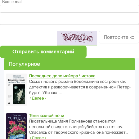
Отправить комментарий
Популярное
Последнее дело майора Чистова
Сюжет нового романа Водо­ла­з­кина пост­роен как
дете­ктив и разво­ра­чи­ва­ется в совре­менном Пете­р­
бурге. Убивают…
‹
Далее
›
Тени южной ночи
Писа­тель­ница Маня Поли­ва­нова стано­вится
невольной свиде­тель­ницей убийства на тв-шоу.
Спасаясь от твор­че­с­кого кризиса, она приезжает…
‹
Далее
›