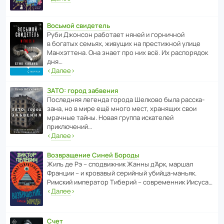
Восьмой свидетель
Руби Джонсон рабо­тает няней и горни­чной
в богатых семьях, живущих на прес­ти­жной улице
Манх­эт­тена. Она знает про них всё. Их распо­рядок
дня…
‹
Далее
›
ЗАТО: город забвения
После­дняя легенда города Шелково была расска­
зана, но в мире ещё много мест, хранящих свои
мрачные тайны. Новая группа иска­телей
приключений…
‹
Далее
›
Возвращение Синей Бороды
Жиль де Рэ – спод­ви­жник Жанны д’Арк, маршал
Франции – и кровавый серийный убийца-маньяк.
Римский импе­ратор Тиберий – совре­менник Иисуса…
‹
Далее
›
Счет