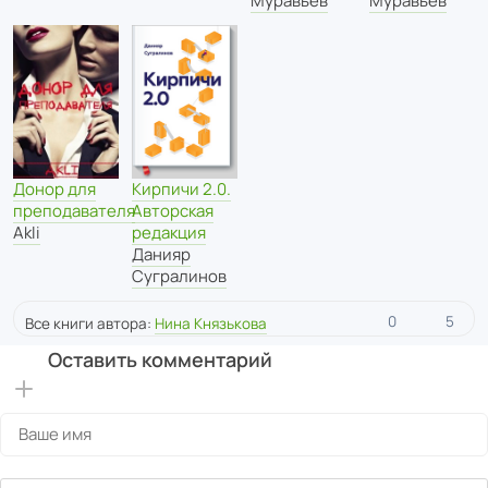
Муравьев
Муравьев
Донор для
Кирпичи 2.0.
преподавателя
Авторская
Akli
редакция
Данияр
Сугралинов
0
5
Все книги автора:
Нина Князькова
Оставить комментарий