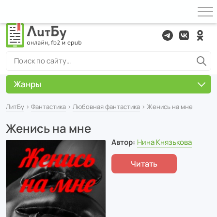
Жанры
ЛитБу
›
Фантастика
›
Любовная фантастика
› Женись на мне
Женись на мне
Автор:
Нина Князькова
Читать