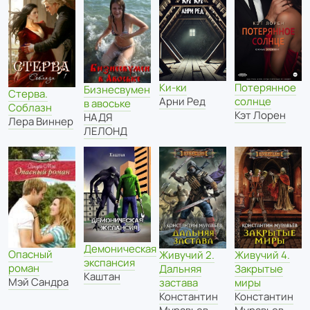
Ки-ки
Потерянное
Бизнесвумен
Стерва.
Арни Ред
солнце
в авоське
Соблазн
Кэт Лорен
НАДЯ
Лера Виннер
ЛЕЛОНД
Демоническая
Опасный
Живучий 2.
Живучий 4.
экспансия
роман
Дальняя
Закрытые
Каштан
Мэй Сандра
застава
миры
Константин
Константин