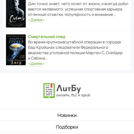
Дин точно знает, чего хочет от жизни, и всегда доби­
ва­ется жела­е­мого: успе­шная спор­ти­вная карьера,
отли­чные отметки, попу­ля­р­ность и внимание…
‹
Далее
›
Смертельный след
Во время круп­но­мас­ш­та­бной операции в городке
Бад‑Крой­цнах следо­ва­тели Феде­раль­ного
ведомства уголо­вной полиции Мартен С. Снейдер
и Сабина…
‹
Далее
›
Новинки
Подборки