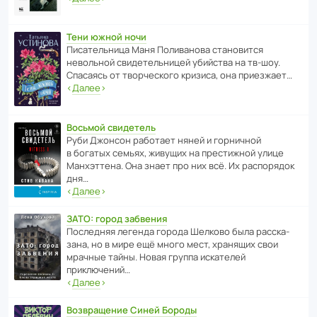
Тени южной ночи
Писа­тель­ница Маня Поли­ва­нова стано­вится
невольной свиде­тель­ницей убийства на тв-шоу.
Спасаясь от твор­че­с­кого кризиса, она приезжает…
‹
Далее
›
Восьмой свидетель
Руби Джонсон рабо­тает няней и горни­чной
в богатых семьях, живущих на прес­ти­жной улице
Манх­эт­тена. Она знает про них всё. Их распо­рядок
дня…
‹
Далее
›
ЗАТО: город забвения
После­дняя легенда города Шелково была расска­
зана, но в мире ещё много мест, хранящих свои
мрачные тайны. Новая группа иска­телей
приключений…
‹
Далее
›
Возвращение Синей Бороды