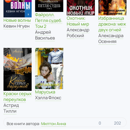
Файролл.
Охотник:
Избранница
Новые волны
Петля судеб.
Новый мир
дракона: меж
Кевин Нгуен
Том 2
Александр
двух огней
Андрей
Робский
Александра
Васильев
Осенняя
Маруська
Краски серых
Хэлла Флокс
переулков
Астрид
Тилли
0
202
Все книги автора:
Милтон Анна