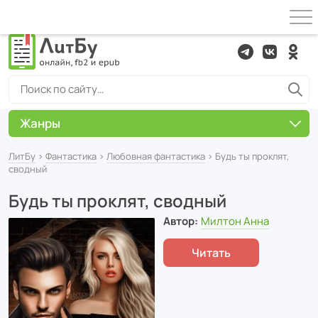
Жанры
ЛитБу
›
Фантастика
›
Любовная фантастика
› Будь ты проклят,
сводный
Будь ты проклят, сводный
Автор:
Милтон Анна
Читать