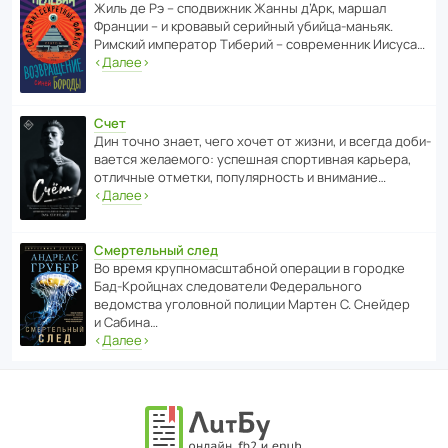
Жиль де Рэ – спод­ви­жник Жанны д’Арк, маршал
Франции – и кровавый серийный убийца-маньяк.
Римский импе­ратор Тиберий – совре­менник Иисуса…
‹
Далее
›
Счет
Дин точно знает, чего хочет от жизни, и всегда доби­
ва­ется жела­е­мого: успе­шная спор­ти­вная карьера,
отли­чные отметки, попу­ля­р­ность и внимание…
‹
Далее
›
Смертельный след
Во время круп­но­мас­ш­та­бной операции в городке
Бад‑Крой­цнах следо­ва­тели Феде­раль­ного
ведомства уголо­вной полиции Мартен С. Снейдер
и Сабина…
‹
Далее
›