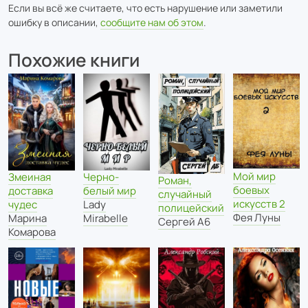
Если вы всё же считаете, что есть нарушение или заметили
ошибку в описании,
сообщите нам об этом
.
Похожие книги
Мой мир
Змеиная
Черно-
Роман,
боевых
доставка
белый мир
случайный
искусств 2
чудес
Lady
полицейский
Фея Луны
Марина
Mirabelle
Сергей А6
Комарова