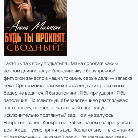
Такая цыпа к дому подкатила… Мама дорогая! Каким
ветром длинноногую блондиночку с безупречной
фигуркой занесло в наши угрюмые, серые дали ― загадка
века. Среди моих знакомых красавиц таких роскошных
бедер не водится. Я бы запомнил. Я бы приударил. Я бы
заполучил. Присвистнув, я беззастенчиво разглядываю
златовласку, вернее, пока что мой взор радует
исключительно подтянутый зад. Но я не жалуюсь.
Напротив: залип. Конкретно. Забыл, зачем возвращался в
дом. Ах да. Нужно принять душ. Желательно ― в компании
обладательницы шикарной попки. Отцовский водитель