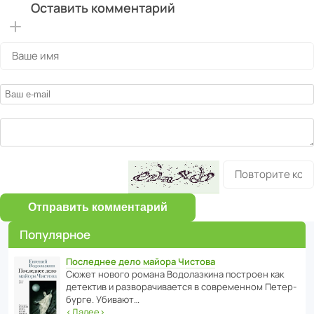
Оставить комментарий
Отправить комментарий
Популярное
Последнее дело майора Чистова
Сюжет нового романа Водо­ла­з­кина пост­роен как
дете­ктив и разво­ра­чи­ва­ется в совре­менном Пете­р­
бурге. Убивают…
‹
Далее
›