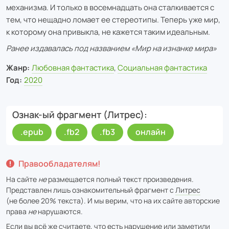
механизма. И только в восемнадцать она сталкивается с
тем, что нещадно ломает ее стереотипы. Теперь уже мир,
к которому она привыкла, не кажется таким идеальным.
Ранее издавалась под названием «Мир на изнанке мира»
Жанр:
Любовная фантастика
,
Социальная фантастика
Год:
2020
Ознак-ый фрагмент (Литрес)
.epub
.fb2
.fb3
онлайн
Правообладателям!
На сайте
не
размещается полный текст произведения.
Представлен лишь ознакомительный фрагмент с
Литрес
(не более 20% текста). И мы верим, что на их сайте авторские
права
не
нарушаются.
Если вы всё же считаете, что есть нарушение или заметили