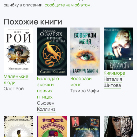
ошибку в описании,
сообщите нам об этом
.
Похожие книги
Кикимора
Маленькие
Баллада о
Вообрази
Наталия
люди
змеях и
меня
Шитова
Олег Рой
певчих
Тахира Мафи
птицах
Сьюзен
Коллинз