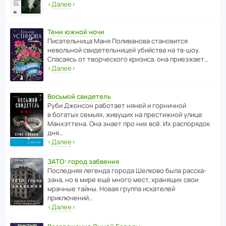
‹
Далее
›
Тени южной ночи
Писа­тель­ница Маня Поли­ва­нова стано­вится
невольной свиде­тель­ницей убийства на тв-шоу.
Спасаясь от твор­че­с­кого кризиса, она приезжает…
‹
Далее
›
Восьмой свидетель
Руби Джонсон рабо­тает няней и горни­чной
в богатых семьях, живущих на прес­ти­жной улице
Манх­эт­тена. Она знает про них всё. Их распо­рядок
дня…
‹
Далее
›
ЗАТО: город забвения
После­дняя легенда города Шелково была расска­
зана, но в мире ещё много мест, хранящих свои
мрачные тайны. Новая группа иска­телей
приключений…
‹
Далее
›