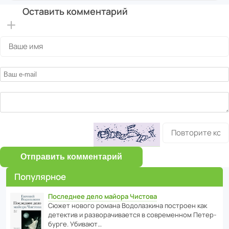
Оставить комментарий
Отправить комментарий
Популярное
Последнее дело майора Чистова
Сюжет нового романа Водо­ла­з­кина пост­роен как
дете­ктив и разво­ра­чи­ва­ется в совре­менном Пете­р­
бурге. Убивают…