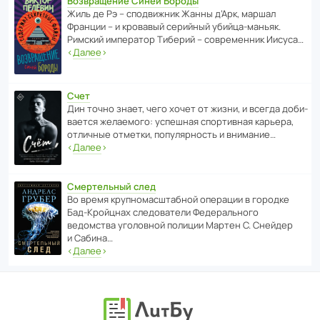
Возвращение Синей Бороды
Жиль де Рэ – спод­ви­жник Жанны д’Арк, маршал
Франции – и кровавый серийный убийца-маньяк.
Римский импе­ратор Тиберий – совре­менник Иисуса…
‹
Далее
›
Счет
Дин точно знает, чего хочет от жизни, и всегда доби­
ва­ется жела­е­мого: успе­шная спор­ти­вная карьера,
отли­чные отметки, попу­ля­р­ность и внимание…
‹
Далее
›
Смертельный след
Во время круп­но­мас­ш­та­бной операции в городке
Бад‑Крой­цнах следо­ва­тели Феде­раль­ного
ведомства уголо­вной полиции Мартен С. Снейдер
и Сабина…
‹
Далее
›