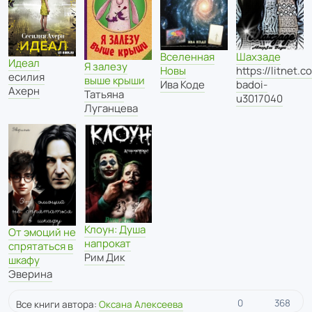
Шахзаде
Вселенная
Идеал
Я залезу
https://litnet.c
Новы
есилия
выше крыши
badoi-
Ива Коде
Ахерн
Татьяна
u3017040
Луганцева
Клоун: Душа
От эмоций не
напрокат
спрятаться в
Рим Дик
шкафу
Эверина
0
368
Все книги автора:
Оксана Алексеева