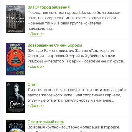
ЗАТО: город забвения
После­дняя легенда города Шелково была расска­
зана, но в мире ещё много мест, хранящих свои
мрачные тайны. Новая группа иска­телей
приключений…
‹
Далее
›
Возвращение Синей Бороды
Жиль де Рэ – спод­ви­жник Жанны д’Арк, маршал
Франции – и кровавый серийный убийца-маньяк.
Римский импе­ратор Тиберий – совре­менник Иисуса…
‹
Далее
›
Счет
Дин точно знает, чего хочет от жизни, и всегда доби­
ва­ется жела­е­мого: успе­шная спор­ти­вная карьера,
отли­чные отметки, попу­ля­р­ность и внимание…
‹
Далее
›
Смертельный след
Во время круп­но­мас­ш­та­бной операции в городке