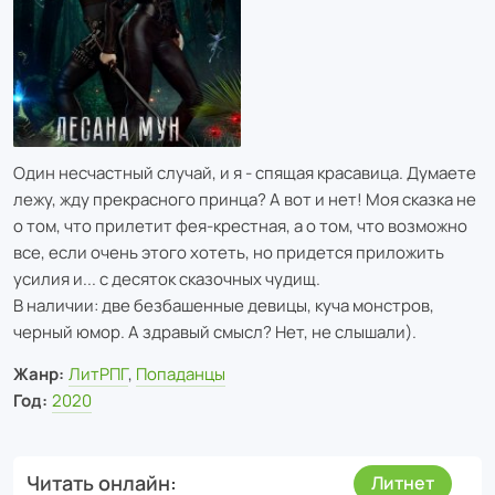
Один несчастный случай, и я - спящая красавица. Думаете
лежу, жду прекрасного принца? А вот и нет! Моя сказка не
о том, что прилетит фея-крестная, а о том, что возможно
все, если очень этого хотеть, но придется приложить
усилия и... с десяток сказочных чудищ.
В наличии: две безбашенные девицы, куча монстров,
черный юмор. А здравый смысл? Нет, не слышали).
Жанр:
ЛитРПГ
,
Попаданцы
Год:
2020
Читать онлайн
Литнет