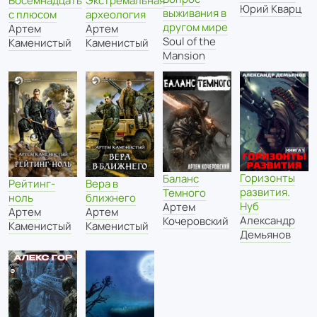
Восемнадцать
Экстремальная
Юрий Кварц
выживания в
с плюсом
археология
другом мире
Артем
Артем
Soul of the
Каменистый
Каменистый
Mansion
Горизонты
Баланс
Рейтинг-
Вера в
развития.
Темного
ноль
ближнего
Нуб
Артем
Артем
Артем
Александр
Кочеровский
Каменистый
Каменистый
Демьянов