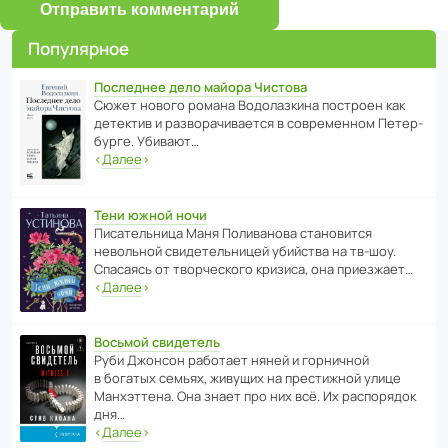
Отправить комментарий
Популярное
Последнее дело майора Чистова
Сюжет нового романа Водо­ла­з­кина пост­роен как
дете­ктив и разво­ра­чи­ва­ется в совре­менном Пете­р­
бурге. Убивают…
‹
Далее
›
Тени южной ночи
Писа­тель­ница Маня Поли­ва­нова стано­вится
невольной свиде­тель­ницей убийства на тв-шоу.
Спасаясь от твор­че­с­кого кризиса, она приезжает…
‹
Далее
›
Восьмой свидетель
Руби Джонсон рабо­тает няней и горни­чной
в богатых семьях, живущих на прес­ти­жной улице
Манх­эт­тена. Она знает про них всё. Их распо­рядок
дня…
‹
Далее
›