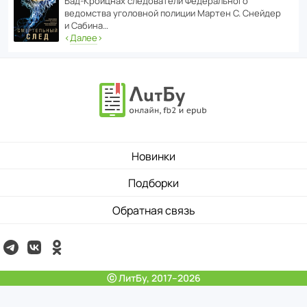
Бад‑Крой­цнах следо­ва­тели Феде­раль­ного
ведомства уголо­вной полиции Мартен С. Снейдер
и Сабина…
‹
Далее
›
Новинки
Подборки
Обратная связь
ⓒ ЛитБу, 2017–2026