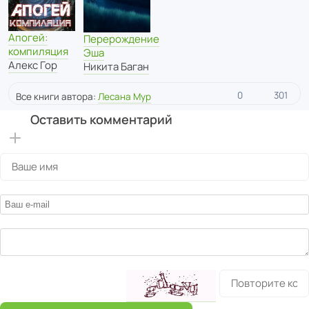
Апогей:
Перерождение
компиляция
Эша
Алекс Гор
Никита Баган
0
301
Все книги автора:
Лесана Мур
Оставить комментарий