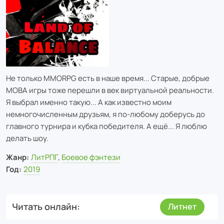
Не только MMORPG есть в наше время... Старые, добрые
MOBA игры тоже перешли в век виртуальной реальности.
Я выбрал именно такую... А как известно моим
немногочисленным друзьям, я по-любому доберусь до
главного турнира и кубка победителя. А ещё... Я люблю
делать шоу.
Жанр:
ЛитРПГ
,
Боевое фэнтези
Год:
2019
Читать онлайн
Литнет