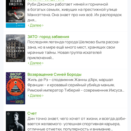
Руби Джонсон рабо­тает няней и горни­чной
в богатых семьях, живущих на прес­ти­жной улице
Манх­эт­тена. Она знает про них всё. Их распо­рядок
дня…
‹
Далее
›
ЗАТО: город забвения
После­дняя легенда города Шелково была расска­
зана, но в мире ещё много мест, хранящих свои
мрачные тайны. Новая группа иска­телей
приключений…
‹
Далее
›
Возвращение Синей Бороды
Жиль де Рэ – спод­ви­жник Жанны д’Арк, маршал
Франции – и кровавый серийный убийца-маньяк.
Римский импе­ратор Тиберий – совре­менник Иисуса…
‹
Далее
›
Счет
Дин точно знает, чего хочет от жизни, и всегда доби­
ва­ется жела­е­мого: успе­шная спор­ти­вная карьера,
отли­чные отметки, попу­ля­р­ность и внимание…