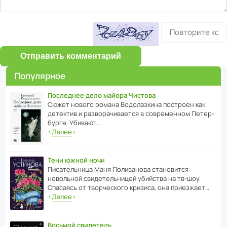
Отправить комментарий
Популярное
Последнее дело майора Чистова
Сюжет нового романа Водо­ла­з­кина пост­роен как
дете­ктив и разво­ра­чи­ва­ется в совре­менном Пете­р­
бурге. Убивают…
‹
Далее
›
Тени южной ночи
Писа­тель­ница Маня Поли­ва­нова стано­вится
невольной свиде­тель­ницей убийства на тв-шоу.
Спасаясь от твор­че­с­кого кризиса, она приезжает…
‹
Далее
›
Восьмой свидетель