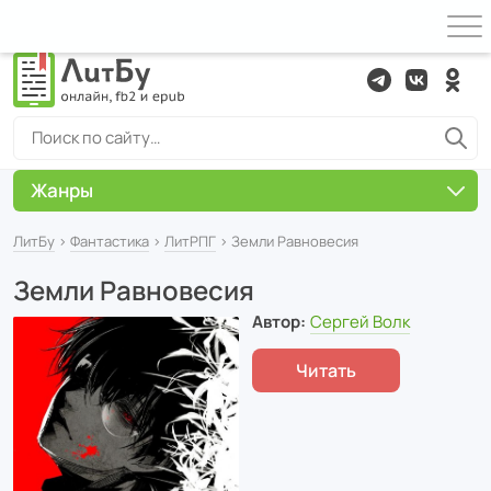
Жанры
ЛитБу
›
Фантастика
›
ЛитРПГ
› Земли Равновесия
Земли Равновесия
Автор:
Сергей Волк
Читать