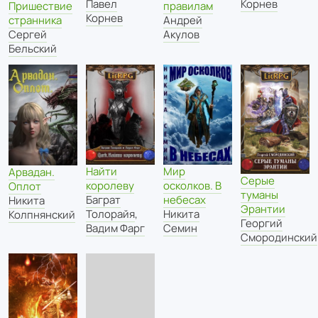
Павел
Корнев
правилам
Пришествие
Корнев
Андрей
странника
Акулов
Сергей
Бельский
Найти
Мир
Арвадан.
Серые
королеву
осколков. В
Оплот
туманы
Баграт
небесах
Никита
Эрантии
Толорайя
,
Никита
Колпнянский
Георгий
Вадим Фарг
Семин
Смородинский