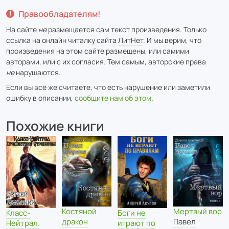
Правообладателям!
На сайте
не
размещается сам текст произведения. Только
ссылка на онлайн читалку сайта
ЛитНет
. И мы верим, что
произведения на этом сайте размещены, или самими
авторами, или с их согласия. Тем самым, авторские права
не
нарушаются.
Если вы всё же считаете, что есть нарушение или заметили
ошибку в описании,
сообщите нам об этом
.
Похожие книги
Костяной
Мертвый вор
Боги не
Класс-
дракон
Павел
играют по
Нейтрал.