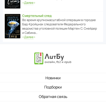
‹
Далее
›
Смертельный след
Во время круп­но­мас­ш­та­бной операции в городке
Бад‑Крой­цнах следо­ва­тели Феде­раль­ного
ведомства уголо­вной полиции Мартен С. Снейдер
и Сабина…
‹
Далее
›
Новинки
Подборки
Обратная связь