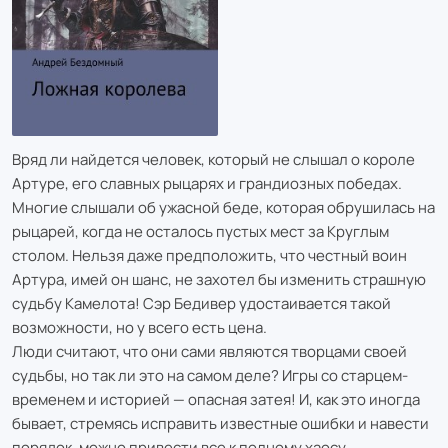
Вряд ли найдется человек, который не слышал о короле
Артуре, его славных рыцарях и грандиозных победах.
Многие слышали об ужасной беде, которая обрушилась на
рыцарей, когда не осталось пустых мест за Круглым
столом. Нельзя даже предположить, что честный воин
Артура, имей он шанс, не захотел бы изменить страшную
судьбу Камелота! Сэр Бедивер удостаивается такой
возможности, но у всего есть цена.
Люди считают, что они сами являются творцами своей
судьбы, но так ли это на самом деле? Игры со старцем-
временем и историей — опасная затея! И, как это иногда
бывает, стремясь исправить известные ошибки и навести
порядок, можно привести все к полному хаосу.