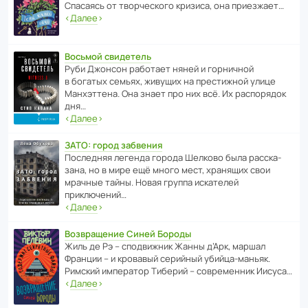
Спасаясь от твор­че­с­кого кризиса, она приезжает…
‹
Далее
›
Восьмой свидетель
Руби Джонсон рабо­тает няней и горни­чной
в богатых семьях, живущих на прес­ти­жной улице
Манх­эт­тена. Она знает про них всё. Их распо­рядок
дня…
‹
Далее
›
ЗАТО: город забвения
После­дняя легенда города Шелково была расска­
зана, но в мире ещё много мест, хранящих свои
мрачные тайны. Новая группа иска­телей
приключений…
‹
Далее
›
Возвращение Синей Бороды
Жиль де Рэ – спод­ви­жник Жанны д’Арк, маршал
Франции – и кровавый серийный убийца-маньяк.
Римский импе­ратор Тиберий – совре­менник Иисуса…
‹
Далее
›