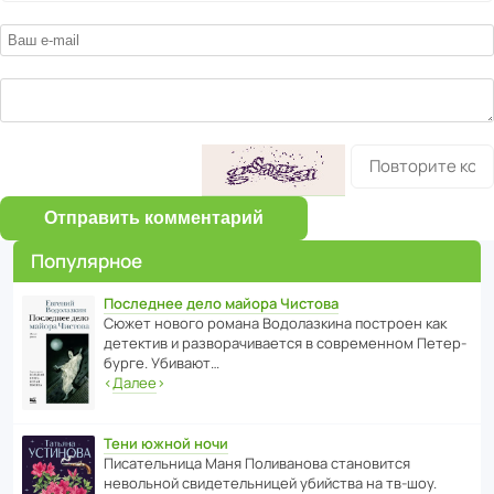
Отправить комментарий
Популярное
Последнее дело майора Чистова
Сюжет нового романа Водо­ла­з­кина пост­роен как
дете­ктив и разво­ра­чи­ва­ется в совре­менном Пете­р­
бурге. Убивают…
‹
Далее
›
Тени южной ночи
Писа­тель­ница Маня Поли­ва­нова стано­вится
невольной свиде­тель­ницей убийства на тв-шоу.