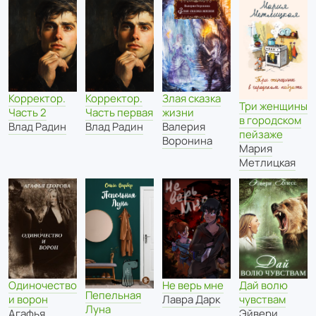
Корректор.
Корректор.
Злая сказка
Три женщины
Часть 2
Часть первая
жизни
в городском
Влад Радин
Влад Радин
Валерия
пейзаже
Воронина
Мария
Метлицкая
Одиночество
Не верь мне
Дай волю
Пепельная
и ворон
Лавра Дарк
чувствам
Луна
Агафья
Эйвери