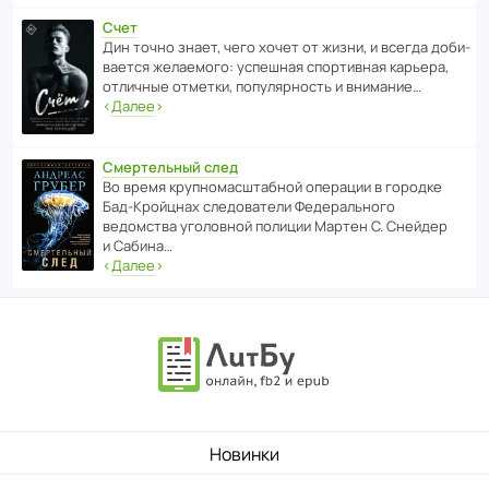
Счет
Дин точно знает, чего хочет от жизни, и всегда доби­
ва­ется жела­е­мого: успе­шная спор­ти­вная карьера,
отли­чные отметки, попу­ля­р­ность и внимание…
‹
Далее
›
Смертельный след
Во время круп­но­мас­ш­та­бной операции в городке
Бад‑Крой­цнах следо­ва­тели Феде­раль­ного
ведомства уголо­вной полиции Мартен С. Снейдер
и Сабина…
‹
Далее
›
Новинки