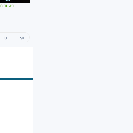
молния
к
0
91