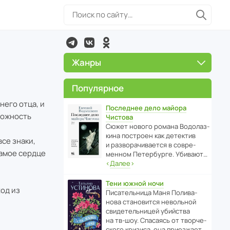
Жанры
Популярное
него отца, и
Последнее дело майора
можность
Чистова
Сюжет нового романа Водо­ла­з­
кина пост­роен как дете­ктив
все знаки,
и разво­ра­чи­ва­ется в совре­
самое сердце
менном Пете­р­бурге. Убивают…
‹
Далее
›
Тени южной ночи
ход из
Писа­тель­ница Маня Поли­ва­
нова стано­вится невольной
свиде­тель­ницей убийства
на тв-шоу. Спасаясь от твор­че­
с­кого кризиса, она приезжает…