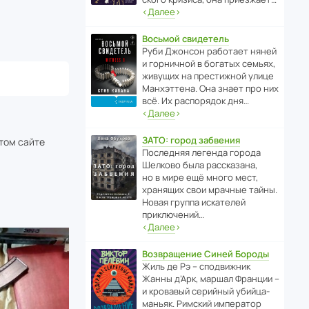
‹
Далее
›
Восьмой свидетель
Руби Джонсон рабо­тает няней
и горни­чной в богатых семьях,
живущих на прес­ти­жной улице
Манх­эт­тена. Она знает про них
всё. Их распо­рядок дня…
‹
Далее
›
ЗАТО: город забвения
этом сайте
После­дняя легенда города
Шелково была расска­зана,
но в мире ещё много мест,
хранящих свои мрачные тайны.
Новая группа иска­телей
приключений…
‹
Далее
›
Возвращение Синей Бороды
Жиль де Рэ – спод­ви­жник
Жанны д’Арк, маршал Франции –
и кровавый серийный убийца-
маньяк. Римский импе­ратор