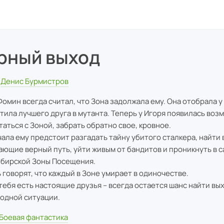
рный выход
Денис Бурмистров
Фомин всегда считал, что Зона задолжала ему. Она отобрала у 
тила лучшего друга в мутанта. Теперь у Игоря появилась воз
таться с Зоной, забрать обратно свое, кровное.
чала ему предстоит разгадать тайну убитого сталкера, найти 
ающие верный путь, уйти живым от бандитов и проникнуть в 
бирской Зоны Посещения.
ь говорят, что каждый в Зоне умирает в одиночестве.
 тебя есть настоящие друзья – всегда остается шанс найти вы
одной ситуации.
Боевая фантастика