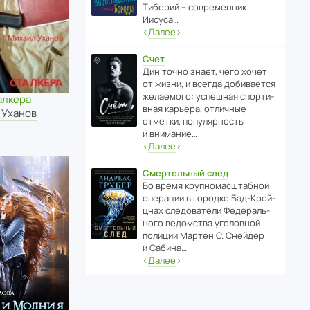
Тиберий – совре­менник
Иисуса…
‹
Далее
›
Счет
Дин точно знает, чего хочет
от жизни, и всегда доби­ва­ется
жела­е­мого: успе­шная спор­ти­
алкера
вная карьера, отли­чные
 Уханов
отметки, попу­ля­р­ность
и внимание…
‹
Далее
›
Смертельный след
Во время круп­но­мас­ш­та­бной
операции в городке Бад‑Крой­
цнах следо­ва­тели Феде­раль­
ного ведомства уголо­вной
полиции Мартен С. Снейдер
и Сабина…
‹
Далее
›