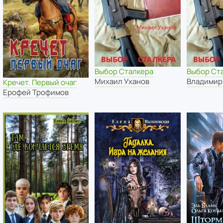
Выбор Сталкера
Выбор Ст
Михаил Уханов
Владимир
Кречет. Первый очаг
Ерофей Трофимов