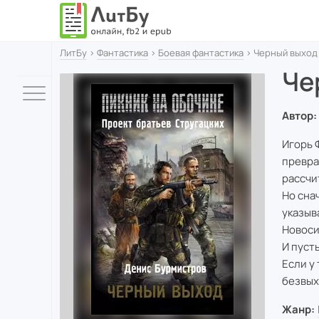
ЛитБу
›
Фантастика
›
Боевая фантастика
› Черный выход
Че
Автор:
Игорь 
превра
рассчи
Но сна
указыв
Новоси
И пуст
Если у
безвых
Жанр: