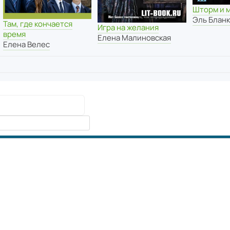
Шторм и 
Эль Блан
Там, где кончается
Игра на желания
время
Елена Малиновская
Елена Велес