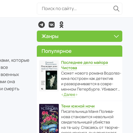
Жанры
Популярное
нами, которые
Последнее дело майора
 все
Чистова
Сюжет нового романа Водо­ла­з­
 военных
кина пост­роен как дете­ктив
ями она
и разво­ра­чи­ва­ется в совре­
ли смерть
менном Пете­р­бурге. Убивают…
‹
Далее
›
Тени южной ночи
Писа­тель­ница Маня Поли­ва­
нова стано­вится невольной
свиде­тель­ницей убийства
на тв-шоу. Спасаясь от твор­че­
с­кого кризиса, она приезжает…