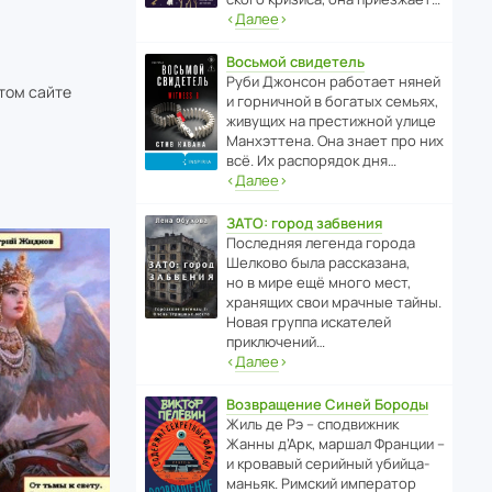
‹
Далее
›
Восьмой свидетель
Руби Джонсон рабо­тает няней
этом сайте
и горни­чной в богатых семьях,
живущих на прес­ти­жной улице
Манх­эт­тена. Она знает про них
всё. Их распо­рядок дня…
‹
Далее
›
ЗАТО: город забвения
После­дняя легенда города
Шелково была расска­зана,
но в мире ещё много мест,
хранящих свои мрачные тайны.
Новая группа иска­телей
приключений…
‹
Далее
›
Возвращение Синей Бороды
Жиль де Рэ – спод­ви­жник
Жанны д’Арк, маршал Франции –
и кровавый серийный убийца-
маньяк. Римский импе­ратор