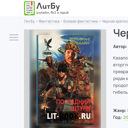
ЛитБу
›
Фантастика
›
Боевая фантастика
› Черная крепо
Че
Автор:
Казало
вторгл
превра
рядах 
продол
гибель
Жанр:
Год:
20