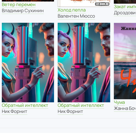
Ветер перемен
Закат им
Холод пепла
Владимир Сухинин
Дроздови
Валентен Мюссо
Чума
Обратный интеллект
Обратный интеллект
Жанна Бо
Ник Форнит
Ник Форнит