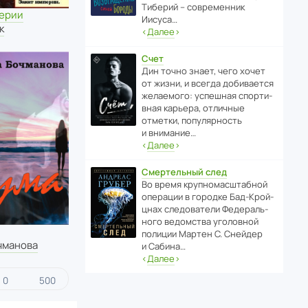
Тиберий – совре­менник
перии
Иисуса…
к
‹
Далее
›
Счет
Дин точно знает, чего хочет
от жизни, и всегда доби­ва­ется
жела­е­мого: успе­шная спор­ти­
вная карьера, отли­чные
отметки, попу­ля­р­ность
и внимание…
‹
Далее
›
Смертельный след
Во время круп­но­мас­ш­та­бной
операции в городке Бад‑Крой­
цнах следо­ва­тели Феде­раль­
ного ведомства уголо­вной
полиции Мартен С. Снейдер
чманова
и Сабина…
‹
Далее
›
0
500