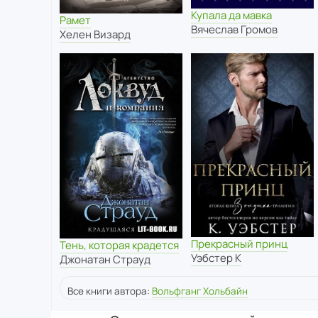
Купала да мавка
Рамет
Вячеслав Громов
Хелен Визард
Прекрасный принц
Тень, которая крадется
Уэбстер К
Джонатан Страуд
Все книги автора:
Вольфганг Хольбайн