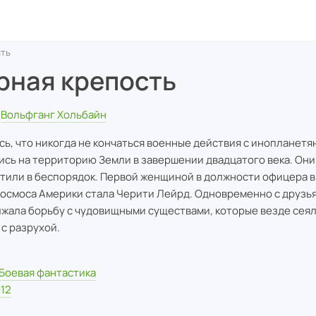
сть
рная крепость
Вольфганг Хольбайн
сь, что никогда не кончаться военные действия с инопланетя
ись на территорию Земли в завершении двадцатого века. Они
тили в беспорядок. Первой женщиной в должности офицера в
космоса Америки стала Черити Лейрд. Одновременно с друзь
жала борьбу с чудовищными существами, которые везде сея
 с разрухой.
Боевая фантастика
12