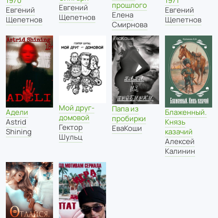
1970
1971
прошлого
Евгений
Евгений
Евгений
Елена
Щепетнов
Щепетнов
Щепетнов
Смирнова
Мой друг-
Папа из
Адели
Блаженный.
домовой
пробирки
Astrid
Князь
Гектор
ЕваКоши
Shining
казачий
Шульц
Алексей
Калинин