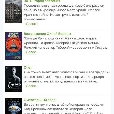
ЗАТО: город забвения
После­дняя легенда города Шелково была расска­
зана, но в мире ещё много мест, хранящих свои
мрачные тайны. Новая группа иска­телей
приключений…
‹
Далее
›
Возвращение Синей Бороды
Жиль де Рэ – спод­ви­жник Жанны д’Арк, маршал
Франции – и кровавый серийный убийца-маньяк.
Римский импе­ратор Тиберий – совре­менник Иисуса…
‹
Далее
›
Счет
Дин точно знает, чего хочет от жизни, и всегда доби­
ва­ется жела­е­мого: успе­шная спор­ти­вная карьера,
отли­чные отметки, попу­ля­р­ность и внимание…
‹
Далее
›
Смертельный след
Во время круп­но­мас­ш­та­бной операции в городке
Бад‑Крой­цнах следо­ва­тели Феде­раль­ного
ведомства уголо­вной полиции Мартен С. Снейдер