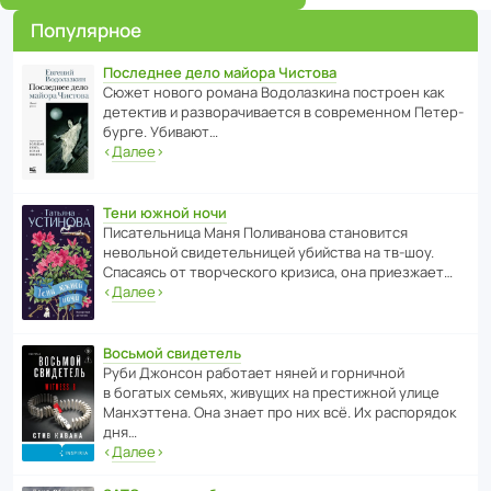
Популярное
Последнее дело майора Чистова
Сюжет нового романа Водо­ла­з­кина пост­роен как
дете­ктив и разво­ра­чи­ва­ется в совре­менном Пете­р­
бурге. Убивают…
‹
Далее
›
Тени южной ночи
Писа­тель­ница Маня Поли­ва­нова стано­вится
невольной свиде­тель­ницей убийства на тв-шоу.
Спасаясь от твор­че­с­кого кризиса, она приезжает…
‹
Далее
›
Восьмой свидетель
Руби Джонсон рабо­тает няней и горни­чной
в богатых семьях, живущих на прес­ти­жной улице
Манх­эт­тена. Она знает про них всё. Их распо­рядок
дня…
‹
Далее
›