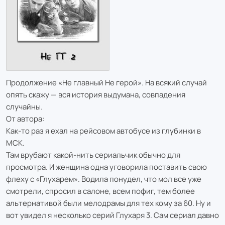
Продолжение «Не главный Не герой». На всякий случай
опять скажу — вся история выдумана, совпадения
случайны.
От автора:
Как-то раз я ехал на рейсовом автобусе из глубинки в
МСК.
Там врубают какой-нить сериальчик обычно для
просмотра. И женщина одна уговорила поставить свою
флеху с «Глухарем». Водила понудел, что мол все уже
смотрели, спросил в салоне, всем пофиг, тем более
альтернативой были мелодрамы для тех кому за 60. Ну и
вот увидел я несколько серий Глухаря 3. Сам сериал давно