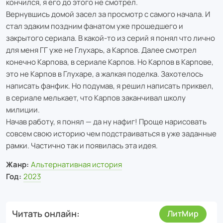
кончился, я его до этого не смотрел.
Вернувшись домой засел за просмотр с самого начала. И
стал эдаким поздним фанатом уже прошедшего и
закрытого сериала. В какой-то из серий я понял что лично
для меня ГГ уже не Глухарь, а Карпов. Далее смотрел
конечно Карпова, в сериале Карпов. Но Карпов в Карпове,
это не Карпов в Глухаре, а жалкая поделка. Захотелось
написать фанфик. Но подумав, я решил написать приквел,
в сериале мелькает, что Карпов заканчивал школу
милиции.
Начав работу, я понял — да ну нафиг! Проще нарисовать
совсем свою историю чем подстраиваться в уже заданные
рамки. Частично так и появилась эта идея.
Жанр:
Альтернативная история
Год:
2023
Читать онлайн
ЛитМир