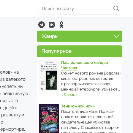
Жанры
Популярное
Последнее дело майора
Чистова
олов» на
Сюжет нового романа Водо­ла­з­
кина пост­роен как дете­ктив
из далекого
и разво­ра­чи­ва­ется в совре­
 успеть ни
менном Пете­р­бурге. Убивают…
ть реактивную
‹
Далее
›
анять его
Тени южной ночи
ь дней в
Писа­тель­ница Маня Поли­ва­
 разведку и
нова стано­вится невольной
ые
свиде­тель­ницей убийства
на тв-шоу. Спасаясь от твор­че­
пермортира,
с­кого кризиса, она приезжает…