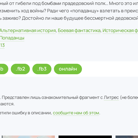
ный от гибели под бомбами прадедовский полк… Много это ил
изменить ход войны? Ради чего «попаданцу» взлетать в пре
ь заживо? Достойно ли наше будущее бессмертной дедовской
Альтернативная история
,
Боевая фантастика
,
Историческая ф
Попаданцы
13
ub
.fb2
.fb3
онлайн
. Представлен лишь ознакомительный фрагмент с
Литрес
(не боле
аются.
метили ошибку в описании,
сообщите нам об этом
.