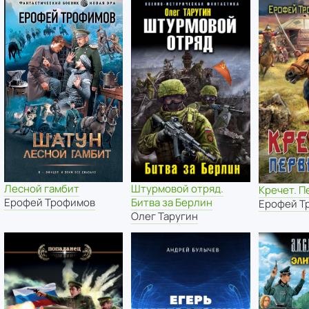
Лесной гамбит
Штурмовой отряд.
Кречет. П
Ерофей Трофимов
Битва за Берлин
Ерофей Т
Олег Таругин