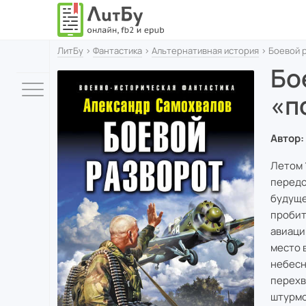
ЛитБу
›
Фантастика
›
Альтернативная история
› Боевой р
Бо
«п
Автор:
Летом 
передо
будуще
пробит
авиаци
место 
небесн
перехв
штурмо