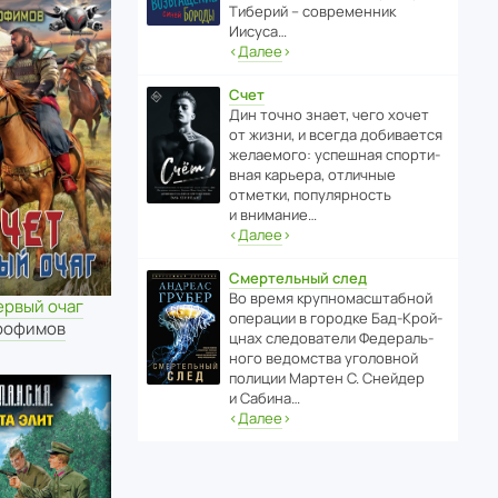
Тиберий – совре­менник
Иисуса…
‹
Далее
›
Счет
Дин точно знает, чего хочет
от жизни, и всегда доби­ва­ется
жела­е­мого: успе­шная спор­ти­
вная карьера, отли­чные
отметки, попу­ля­р­ность
и внимание…
‹
Далее
›
Смертельный след
Во время круп­но­мас­ш­та­бной
ервый очаг
операции в городке Бад‑Крой­
рофимов
цнах следо­ва­тели Феде­раль­
ного ведомства уголо­вной
полиции Мартен С. Снейдер
и Сабина…
‹
Далее
›