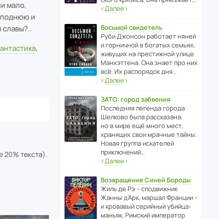
и мало,
‹
Далее
›
исподнюю и
Восьмой свидетель
 славы?..
Руби Джонсон рабо­тает няней
и горни­чной в богатых семьях,
антастика
,
живущих на прес­ти­жной улице
Манх­эт­тена. Она знает про них
всё. Их распо­рядок дня…
‹
Далее
›
ЗАТО: город забвения
После­дняя легенда города
Шелково была расска­зана,
но в мире ещё много мест,
хранящих свои мрачные тайны.
Новая группа иска­телей
приключений…
е 20% текста).
‹
Далее
›
Возвращение Синей Бороды
Жиль де Рэ – спод­ви­жник
Жанны д’Арк, маршал Франции –
и кровавый серийный убийца-
маньяк. Римский импе­ратор