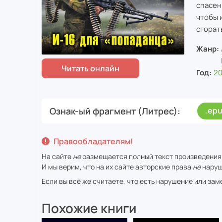
спасен
чтобы 
сгорат
Жанр:
Год:
20
Ознак-ый фрагмент (Литрес)
.ep
Правообладателям!
На сайте
не
размещается полный текст произведения
И мы верим, что на их сайте авторские права
не
наруш
Если вы всё же считаете, что есть нарушение или за
Похожие книги