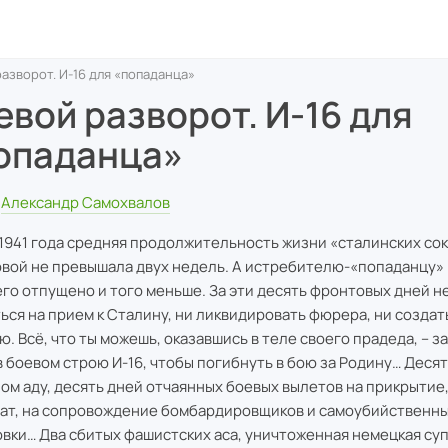
азворот. И-16 для «попаданца»
евой разворот. И-16 для
опаданца»
Александр Самохвалов
1941 года средняя продолжительность жизни «сталинских сок
вой не превышала двух недель. А истребителю-«попаданцу» 
го отпущено и того меньше. За эти десять фронтовых дней не
ься на прием к Сталину, ни ликвидировать фюрера, ни созда
ю. Всё, что ты можешь, оказавшись в теле своего прадеда, – з
в боевом строю И-16, чтобы погибнуть в бою за Родину… Десят
ом аду, десять дней отчаянных боевых вылетов на прикрытие,
ат, на сопровождение бомбардировщиков и самоубийственн
вки… Два сбитых фашистских аса, уничтоженная немецкая су