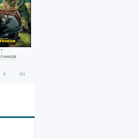
ит
отников
0
511