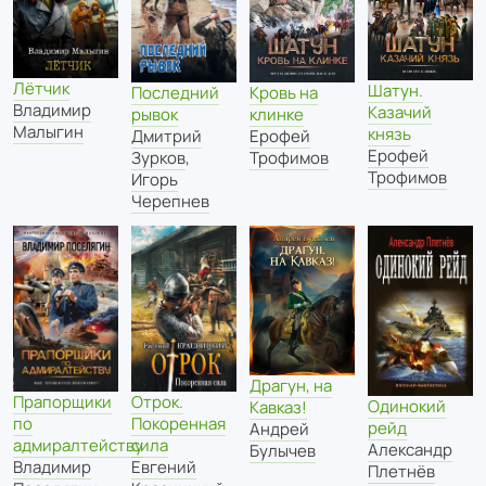
Лётчик
Шатун.
Кровь на
Последний
Владимир
Казачий
клинке
рывок
Малыгин
князь
Ерофей
Дмитрий
Ерофей
Трофимов
Зурков
,
Трофимов
Игорь
Черепнев
Драгун, на
Прапорщики
Отрок.
Одинокий
Кавказ!
по
Покоренная
рейд
Андрей
адмиралтейству
сила
Александр
Булычев
Владимир
Евгений
Плетнёв