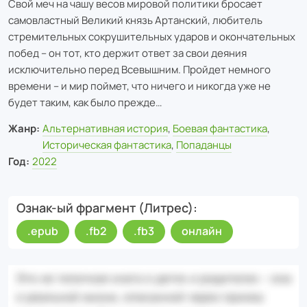
Свой меч на чашу весов мировой политики бросает
самовластный Великий князь Артанский, любитель
стремительных сокрушительных ударов и окончательных
побед – он тот, кто держит ответ за свои деяния
исключительно перед Всевышним. Пройдет немного
времени – и мир поймет, что ничего и никогда уже не
будет таким, как было прежде…
Жанр:
Альтернативная история
,
Боевая фантастика
,
Историческая фантастика
,
Попаданцы
Год:
2022
Ознак-ый фрагмент (Литрес)
.epub
.fb2
.fb3
онлайн