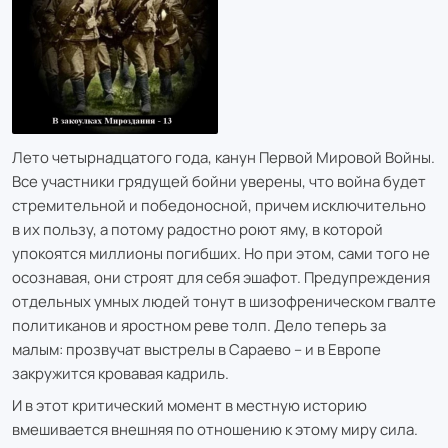
Лето четырнадцатого года, канун Первой Мировой Войны.
Все участники грядущей бойни уверены, что война будет
стремительной и победоносной, причем исключительно
в их пользу, а потому радостно роют яму, в которой
упокоятся миллионы погибших. Но при этом, сами того не
осознавая, они строят для себя эшафот. Предупреждения
отдельных умных людей тонут в шизофреническом гвалте
политиканов и яростном реве толп. Дело теперь за
малым: прозвучат выстрелы в Сараево – и в Европе
закружится кровавая кадриль.
И в этот критический момент в местную историю
вмешивается внешняя по отношению к этому миру сила.