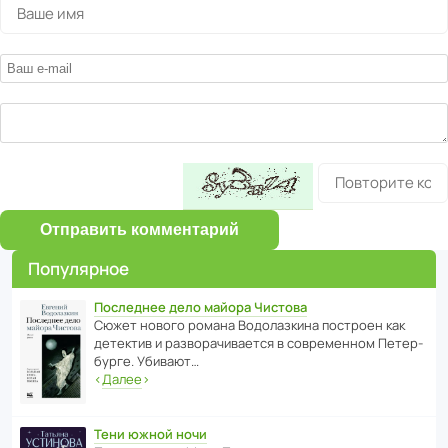
Отправить комментарий
Популярное
Последнее дело майора Чистова
Сюжет нового романа Водо­ла­з­кина пост­роен как
дете­ктив и разво­ра­чи­ва­ется в совре­менном Пете­р­
бурге. Убивают…
‹
Далее
›
Тени южной ночи