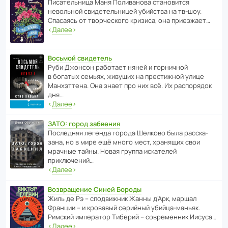
Писа­тель­ница Маня Поли­ва­нова стано­вится
невольной свиде­тель­ницей убийства на тв-шоу.
Спасаясь от твор­че­с­кого кризиса, она приезжает…
‹
Далее
›
Восьмой свидетель
Руби Джонсон рабо­тает няней и горни­чной
в богатых семьях, живущих на прес­ти­жной улице
Манх­эт­тена. Она знает про них всё. Их распо­рядок
дня…
‹
Далее
›
ЗАТО: город забвения
После­дняя легенда города Шелково была расска­
зана, но в мире ещё много мест, хранящих свои
мрачные тайны. Новая группа иска­телей
приключений…
‹
Далее
›
Возвращение Синей Бороды
Жиль де Рэ – спод­ви­жник Жанны д’Арк, маршал
Франции – и кровавый серийный убийца-маньяк.
Римский импе­ратор Тиберий – совре­менник Иисуса…
‹
Далее
›