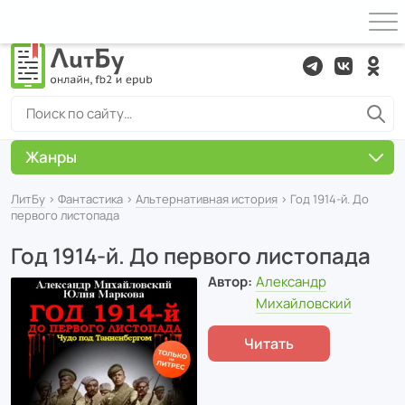
Жанры
ЛитБу
›
Фантастика
›
Альтернативная история
› Год 1914-й. До
первого листопада
Год 1914-й. До первого листопада
Автор:
Александр
Михайловский
Читать