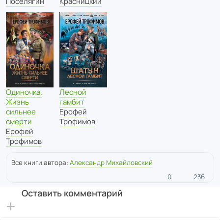
Поселягин
Красницкий
Лесной
Одиночка.
гамбит
Жизнь
Ерофей
сильнее
Трофимов
смерти
Ерофей
Трофимов
Все книги автора:
Александр Михайловский
0
236
Оставить комментарий