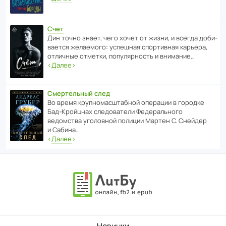
Счет
Дин точно знает, чего хочет от жизни, и всегда доби­
ва­ется жела­е­мого: успе­шная спор­ти­вная карьера,
отли­чные отметки, попу­ля­р­ность и внимание…
‹
Далее
›
Смертельный след
Во время круп­но­мас­ш­та­бной операции в городке
Бад‑Крой­цнах следо­ва­тели Феде­раль­ного
ведомства уголо­вной полиции Мартен С. Снейдер
и Сабина…
‹
Далее
›
Новинки