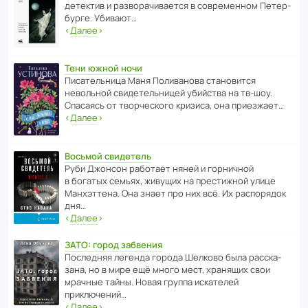
дете­ктив и разво­ра­чи­ва­ется в совре­менном Пете­р­
бурге. Убивают…
‹
Далее
›
Тени южной ночи
Писа­тель­ница Маня Поли­ва­нова стано­вится
невольной свиде­тель­ницей убийства на тв-шоу.
Спасаясь от твор­че­с­кого кризиса, она приезжает…
‹
Далее
›
Восьмой свидетель
Руби Джонсон рабо­тает няней и горни­чной
в богатых семьях, живущих на прес­ти­жной улице
Манх­эт­тена. Она знает про них всё. Их распо­рядок
дня…
‹
Далее
›
ЗАТО: город забвения
После­дняя легенда города Шелково была расска­
зана, но в мире ещё много мест, хранящих свои
мрачные тайны. Новая группа иска­телей
приключений…
‹
Далее
›