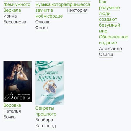
Как
принцесса
Жемчужного
музыка,которая
разумные
Никтория
Зеркала
звучит в
люди
Ирина
моём сердце
создают
Бессонова
Олюша
безумный
Фрост
мир.
Обновлённое
издание
Александр
Свияш
Воровка
Секреты
Наталья
прошлого
Бочка
Барбара
Картленд