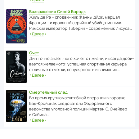
Возвращение Синей Бороды
Жиль де Рэ – спод­ви­жник Жанны д’Арк, маршал
Франции – и кровавый серийный убийца-маньяк.
Римский импе­ратор Тиберий – совре­менник Иисуса…
‹
Далее
›
Счет
Дин точно знает, чего хочет от жизни, и всегда доби­
ва­ется жела­е­мого: успе­шная спор­ти­вная карьера,
отли­чные отметки, попу­ля­р­ность и внимание…
‹
Далее
›
Смертельный след
Во время круп­но­мас­ш­та­бной операции в городке
Бад‑Крой­цнах следо­ва­тели Феде­раль­ного
ведомства уголо­вной полиции Мартен С. Снейдер
и Сабина…
‹
Далее
›