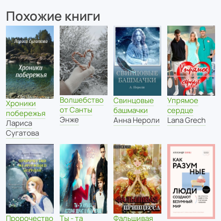
Похожие книги
Волшебство
Свинцовые
Упрямое
Хроники
от Санты
башмачки
сердце
побережья
Энже
Анна Нероли
Lana Grech
Лариса
Сугатова
Фальшивая
Пророчество
Ты - та