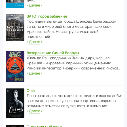
‹
Далее
›
ЗАТО: город забвения
После­дняя легенда города Шелково была расска­
зана, но в мире ещё много мест, хранящих свои
мрачные тайны. Новая группа иска­телей
приключений…
‹
Далее
›
Возвращение Синей Бороды
Жиль де Рэ – спод­ви­жник Жанны д’Арк, маршал
Франции – и кровавый серийный убийца-маньяк.
Римский импе­ратор Тиберий – совре­менник Иисуса…
‹
Далее
›
Счет
Дин точно знает, чего хочет от жизни, и всегда доби­
ва­ется жела­е­мого: успе­шная спор­ти­вная карьера,
отли­чные отметки, попу­ля­р­ность и внимание…
‹
Далее
›
Смертельный след