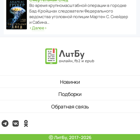
Во время круп­но­мас­ш­та­бной операции в городке
Бад‑Крой­цнах следо­ва­тели Феде­раль­ного
ведомства уголо­вной полиции Мартен С. Снейдер
и Сабина…
‹
Далее
›
Новинки
Подборки
Обратная связь
ⓒ ЛитБу, 2017–2026