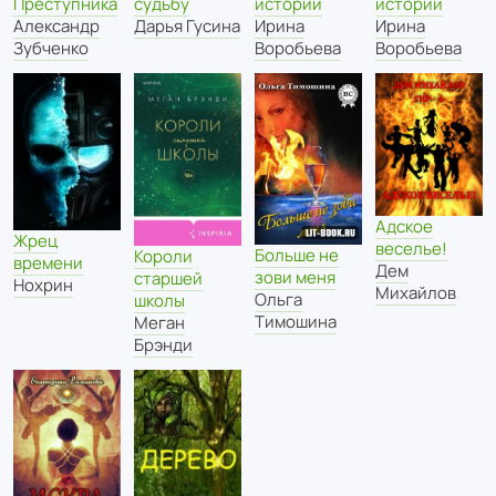
судьбу
истории
истории
Преступника
Дарья Гусина
Ирина
Ирина
Александр
Воробьева
Воробьева
Зубченко
Адское
Жрец
веселье!
Больше не
Короли
времени
Дем
зови меня
старшей
Нохрин
Михайлов
Ольга
школы
Тимошина
Меган
Брэнди