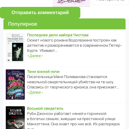
Отправить комментарий
Популярное
Последнее дело майора Чистова
Сюжет нового романа Водо­ла­з­кина пост­роен как
дете­ктив и разво­ра­чи­ва­ется в совре­менном Пете­р­
бурге. Убивают…
‹
Далее
›
Тени южной ночи
Писа­тель­ница Маня Поли­ва­нова стано­вится
невольной свиде­тель­ницей убийства на тв-шоу.
Спасаясь от твор­че­с­кого кризиса, она приезжает…
‹
Далее
›
Восьмой свидетель
Руби Джонсон рабо­тает няней и горни­чной
в богатых семьях, живущих на прес­ти­жной улице
Манх­эт­тена. Она знает про них всё. Их распо­рядок
дня…