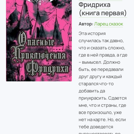
Фридриха
(книга первая)
Автор:
Ларец сказок
Эта история
случилась так давно,
что и сказать сложно,
где в ней правда, а где
– вымысел. Должно
быть, ее передавали
друг другу и каждый
старался что-то
добавить да
приукрасить. Сдается
мне, что и страны, где
все произошло, уже
нет на карте. Но, если
тебе доведется
путешествовать по