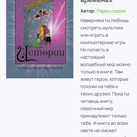
Автор:
Ларец сказок
Наверняка ты любишь
смотреть мультики
или играть в
компьютерные игры.
Но попасть в
настоящий
волшебный мир можно
только в книге. Там
живут герои, которые
похожи на тебя и
твоих друзей. Пока ты
читаешь книгу,
сказочный мир
принадлежит только
тебе. И никто во всем
свете не сможет