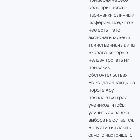
роль принцессы-
парижанки с личным
шофером. Все, что у
нее есть – это
экспонаты музея и
таинственная лампа
Бхарата, которую
нельзя трогать ни
при каких
обстоятельствах.
Но когда однажды на
пороге Ару
появляются трое
учеников, чтобы
уличить ее во лжи,
выбора не остается.
Выпустив из лампы
самого настоящего