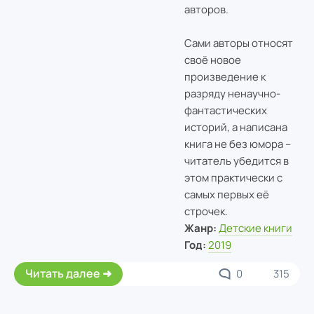
авторов.
Сами авторы относят
своё новое
произведение к
разряду ненаучно-
фантастических
историй, а написана
книга не без юмора –
читатель убедится в
этом практически с
самых первых её
строчек.
Жанр:
Детские книги
Год:
2019
Читать далее
0
315