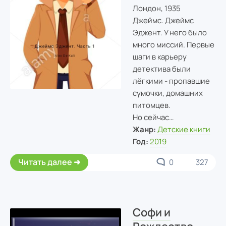
Лондон, 1935
Джеймс. Джеймс
Эджент. У него было
много миссий. Первые
шаги в карьеру
детектива были
лёгкими - пропавшие
сумочки, домашних
питомцев.
Но сейчас…
Жанр:
Детские книги
Год:
2019
Читать далее
0
327
Софи и