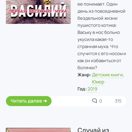
ее понимает. Один
день из повседневной
бездельной жизни
пушистого котика:
Ваську в нос больно
укусила какая-то
странная муха. Что
случится с его носом и
как он избавиться от
болячки?
Жанр:
Детские книги
,
Юмор
Год:
2019
Читать далее
0
315
Случай из