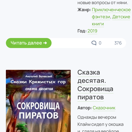
новые вопросы от няни.
Жанр:
Приключенческое
фэнтези
,
Детские
книги
Год:
2019
Читать далее
0
376
Сказка
десятая.
Сокровища
пиратов
Автор:
Сказочник
Однажды вечером
Клайм сидел у окошка
и, глядя на весёлое