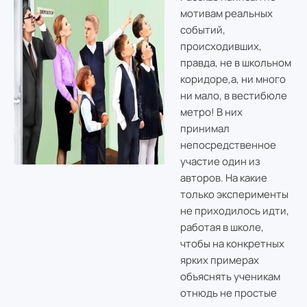
мотивам реальных
событий,
происходивших,
правда, не в школьном
коридоре,а, ни много
ни мало, в вестибюле
метро! В них
принимал
непосредственное
участие один из
авторов. На какие
только эксперименты
не приходилось идти,
работая в школе,
чтобы на конкретных
ярких примерах
объяснять ученикам
отнюдь не простые