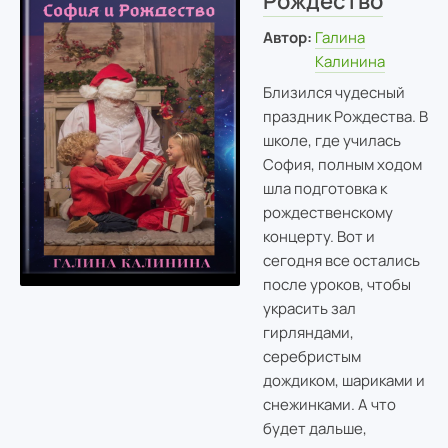
Рождество
Автор:
Галина
Калинина
Близился чудесный
праздник Рождества. В
школе, где училась
София, полным ходом
шла подготовка к
рождественскому
концерту. Вот и
сегодня все остались
после уроков, чтобы
украсить зал
гирляндами,
серебристым
дождиком, шариками и
снежинками. А что
будет дальше,