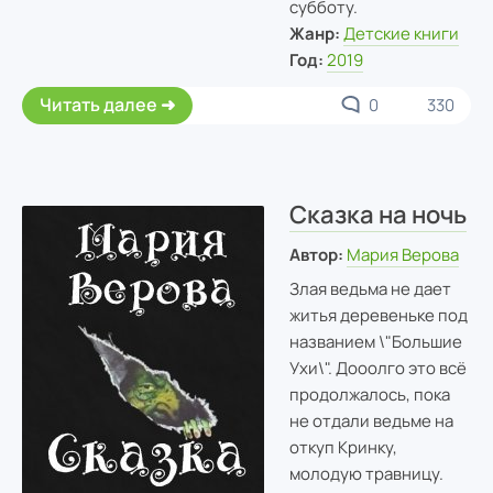
субботу.
Жанр:
Детские книги
Год:
2019
Читать далее
0
330
Сказка на ночь
Автор:
Мария Верова
Злая ведьма не дает
житья деревеньке под
названием \"Большие
Ухи\". Дооолго это всё
продолжалось, пока
не отдали ведьме на
откуп Кринку,
молодую травницу.