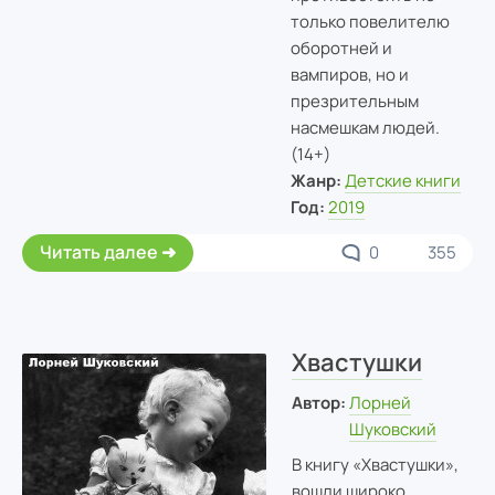
только повелителю
оборотней и
вампиров, но и
презрительным
насмешкам людей.
(14+)
Жанр:
Детские книги
Год:
2019
Читать далее
0
355
Хвастушки
Автор:
Лорней
Шуковский
В книгу «Хвастушки»,
вошли широко