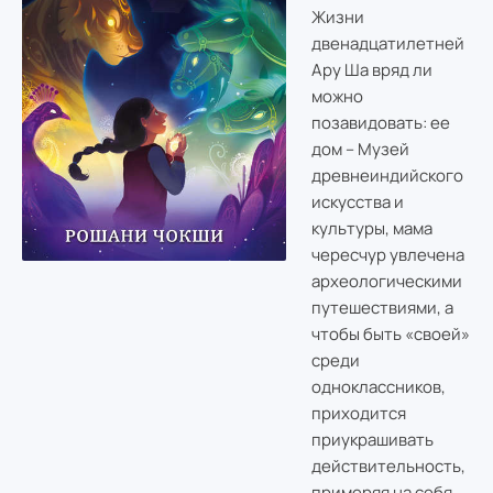
Жизни
двенадцатилетней
Ару Ша вряд ли
можно
позавидовать: ее
дом – Музей
древнеиндийского
искусства и
культуры, мама
чересчур увлечена
археологическими
путешествиями, а
чтобы быть «своей»
среди
одноклассников,
приходится
приукрашивать
действительность,
примеряя на себя