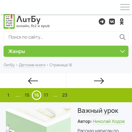
Жанры
ЛитБу
›
Детские книги
› Страница 16
1
...
15
16
17
...
23
Важный урок
Автор:
Николай Ходов
Рассказ написан по