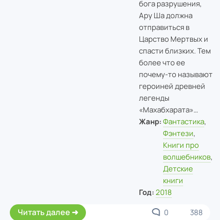
бога разрушения,
Ару Ша должна
отправиться в
Царство Мертвых и
спасти близких. Тем
более что ее
почему-то называют
героиней древней
легенды
«Махабхарата»…
Жанр:
Фантастика
,
Фэнтези
,
Книги про
волшебников
,
Детские
книги
Год:
2018
Читать далее
0
388