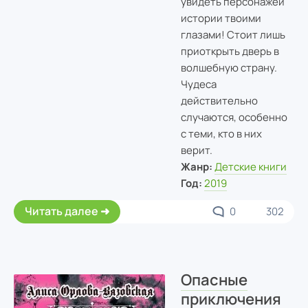
увидеть персонажей
истории твоими
глазами! Стоит лишь
приоткрыть дверь в
волшебную страну.
Чудеса
действительно
случаются, особенно
с теми, кто в них
верит.
Жанр:
Детские книги
Год:
2019
Читать далее
0
302
Опасные
приключения