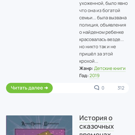
ухоженной, было явно
что она из богатой
семьи... была вызвана
полиция, объявления
о найденом ребенке
красовалась везде...
но никто так и не
пришёл за этой
крохой...
Жанр:
Детские книги
Год:
2019
Читать далее
0
312
История о
сказочных
временах