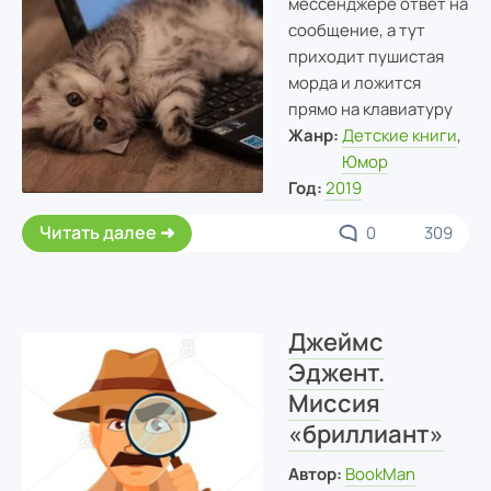
мессенджере ответ на
сообщение, а тут
приходит пушистая
морда и ложится
прямо на клавиатуру
Жанр:
Детские книги
,
Юмор
Год:
2019
Читать далее
0
309
Джеймс
Эджент.
Миссия
«бриллиант»
Автор:
BookMan