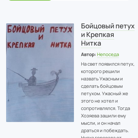
Бойцовый петух
и Крепкая
Нитка
Автор:
Непоседа
На свет появился петух,
которого решили
назвать Ужасным и
сделать бойцовым
петухом. Ужасный же
этого не хотел и
сопротивлялся. Тогда
Хозяева зашили ему
мысли, и он начал
драться и побеждать.
Нитка горевала от