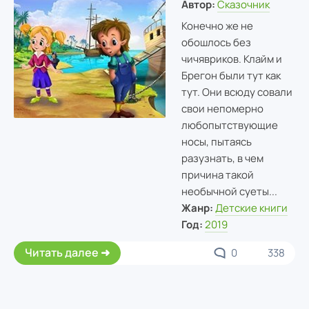
Автор:
Сказочник
Конечно же не
обошлось без
чичявриков. Клайм и
Брегон были тут как
тут. Они всюду совали
свои непомерно
любопытствующие
носы, пытаясь
разузнать, в чем
причина такой
необычной суеты...
Жанр:
Детские книги
Год:
2019
Читать далее
0
338