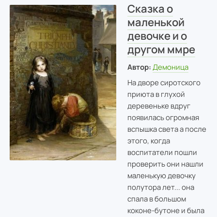
Сказка о
маленькой
девочке и о
другом ммре
Автор:
Демоница
На дворе сиротского
приюта в глухой
деревеньке вдруг
появилась огромная
вспышка света а после
этого, когда
воспитатели пошли
проверить они нашли
маленькую девочку
полутора лет... она
спала в большом
коконе-бутоне и была