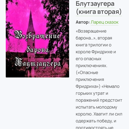
Блутзаугера
(книга вторая)
Автор:
Ларец сказок
«Возвращение
барона…», вторая
книга трилогии о
короле Фридрихе и
его опасных
приключениях.
(«Опасные
приключения
Фридриха») «Немало
горьких утрат и
поражений предстоит
испытать молодому
королю. Хватит ли сил
одержать победу, и
противостоять не