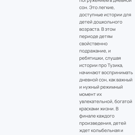
погружением в дневной
сон. Это легкие,
доступные истории для
детей дошкольного
возраста. В этом
периоде детям
свойственно
подражание, и
ребятишки, слушая
истории про Тузика,
начинают воспринимать
дневной сон, как важный
и нужный режимный
момент их
увлекательной, богатой
красками жизни. В
финале каждого
произведения, детей
ждет колыбельная и