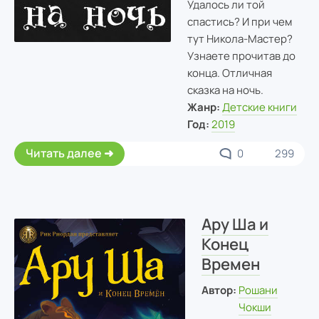
Удалось ли той
спастись? И при чем
тут Никола-Мастер?
Узнаете прочитав до
конца. Отличная
сказка на ночь.
Жанр:
Детские книги
Год:
2019
Читать далее
0
299
Ару Ша и
Конец
Времен
Автор:
Рошани
Чокши