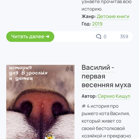
узнаете прочитав всю
историю.
Жанр:
Детские книги
Год:
2019
Читать далее
0
359
Василий -
первая
весенняя муха
Автор:
Серхио Кищул
# 4 история про
рыжего кота Василия,
который живет со
своей бестолковой
хозяйкой и прекрасно