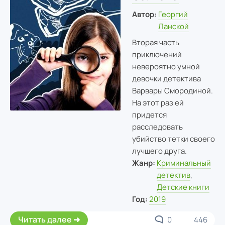
Автор:
Георгий
Ланской
Вторая часть
приключений
невероятно умной
девочки детектива
Варвары Смородиной.
На этот раз ей
придется
расследовать
убийство тетки своего
лучшего друга.
Жанр:
Криминальный
детектив
,
Детские книги
Год:
2019
Читать далее
0
446