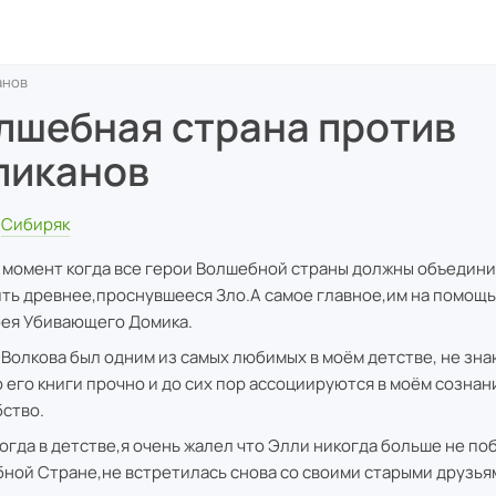
анов
лшебная страна против
ликанов
Сибиряк
 момент когда все герои Волшебной страны должны объедини
ть древнее,проснувшееся Зло.А самое главное,им на помощь
ея Убивающего Домика.
.Волкова был одним из самых любимых в моём детстве, не зна
 его книги прочно и до сих пор ассоциируются в моём сознан
ство.
тогда в детстве,я очень жалел что Элли никогда больше не по
ной Стране,не встретилась снова со своими старыми друзья