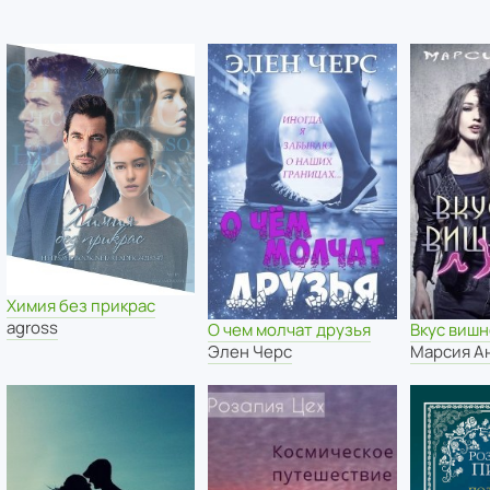
Химия без прикрас
agross
О чем молчат друзья
Вкус виш
Элен Черс
Марсия А