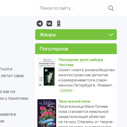
Жанры
Популярное
Последнее дело майора
Чистова
ться и
Сюжет нового романа Водо­ла­з­
кина пост­роен как дете­ктив
 летит сама
и разво­ра­чи­ва­ется в совре­
менном Пете­р­бурге. Убивают…
‹
Далее
›
ю как но
ии с понятием
Тени южной ночи
Писа­тель­ница Маня Поли­ва­
нова стано­вится невольной
бывала в
свиде­тель­ницей убийства
ми.
на тв-шоу. Спасаясь от твор­че­
с­кого кризиса, она приезжает…