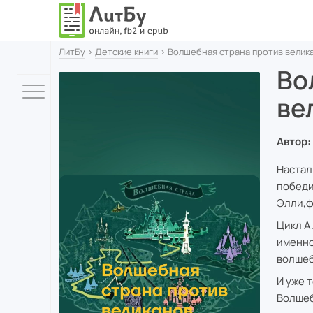
ЛитБу
›
Детские книги
› Волшебная страна против велик
Во
ве
Автор:
Настал
победи
Элли,ф
Цикл А
именно
волшеб
И уже 
Волшеб