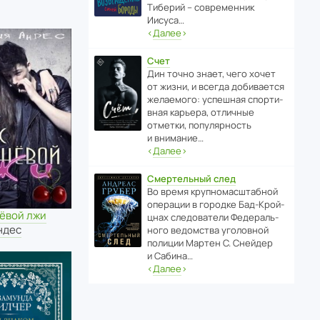
Тиберий – совре­менник
Иисуса…
‹
Далее
›
Счет
Дин точно знает, чего хочет
от жизни, и всегда доби­ва­ется
жела­е­мого: успе­шная спор­ти­
вная карьера, отли­чные
отметки, попу­ля­р­ность
и внимание…
‹
Далее
›
Смертельный след
Во время круп­но­мас­ш­та­бной
операции в городке Бад‑Крой­
нёвой лжи
цнах следо­ва­тели Феде­раль­
ндес
ного ведомства уголо­вной
полиции Мартен С. Снейдер
и Сабина…
‹
Далее
›