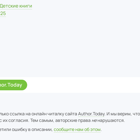
Детские книги
025
hor.Today
лько ссылка на онлайн читалку сайта
Author.Today
. И мы верим, чт
с их согласия. Тем самым, авторские права
не
нарушаются.
метили ошибку в описании,
сообщите нам об этом
.