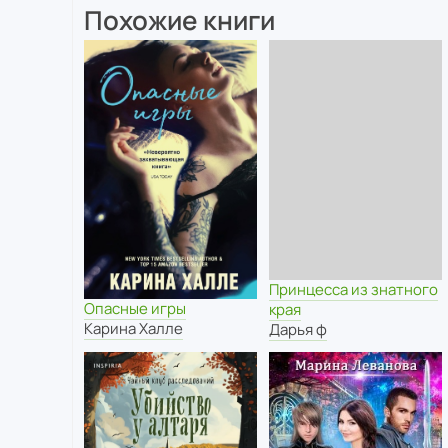
Похожие книги
Принцесса из знатного
Опасные игры
края
Карина Халле
Дарья ф