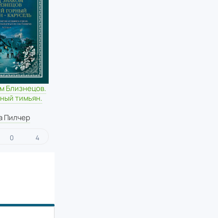
м Близнецов.
ный тимьян.
а Пилчер
0
4