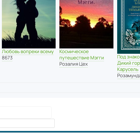
Любовь вопреки всему
Космическое
Под знако
8673
путешествие Мэгги
Дикий гор
Розалия Цех
Карусель
Розамунд