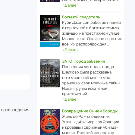
‹
Далее
›
Восьмой свидетель
Руби Джонсон рабо­тает няней
и горни­чной в богатых семьях,
живущих на прес­ти­жной улице
Манх­эт­тена. Она знает про них
всё. Их распо­рядок дня…
‹
Далее
›
ЗАТО: город забвения
После­дняя легенда города
Шелково была расска­зана,
но в мире ещё много мест,
хранящих свои мрачные тайны.
Новая группа иска­телей
приключений…
‹
Далее
›
о произведения
Возвращение Синей Бороды
Жиль де Рэ – спод­ви­жник
Жанны д’Арк, маршал Франции –
и кровавый серийный убийца-
маньяк. Римский импе­ратор