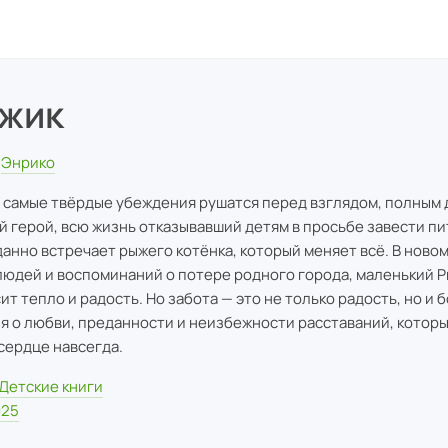
жик
Энрико
 самые твёрдые убеждения рушатся перед взглядом, полным 
й герой, всю жизнь отказывавший детям в просьбе завести пи
анно встречает рыжего котёнка, который меняет всё. В новом
людей и воспоминаний о потере родного города, маленький 
ит тепло и радость. Но забота — это не только радость, но и б
я о любви, преданности и неизбежности расставаний, котор
 сердце навсегда.
Детские книги
025