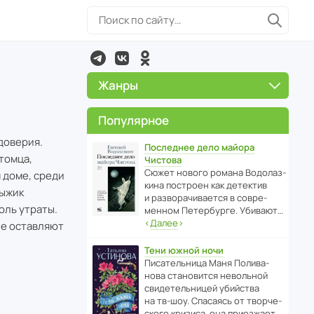
Жанры
Популярное
доверия.
Последнее дело майора
томца,
Чистова
Сюжет нового романа Водо­ла­з­
 доме, среди
кина пост­роен как дете­ктив
Рыжик
и разво­ра­чи­ва­ется в совре­
оль утраты.
менном Пете­р­бурге. Убивают…
‹
Далее
›
ые оставляют
Тени южной ночи
Писа­тель­ница Маня Поли­ва­
нова стано­вится невольной
свиде­тель­ницей убийства
на тв-шоу. Спасаясь от твор­че­
с­кого кризиса, она приезжает…