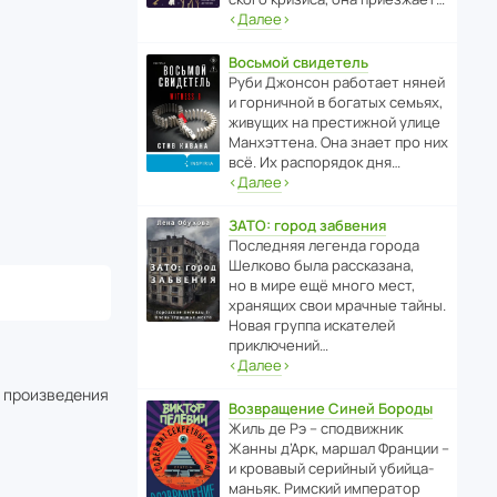
‹
Далее
›
Восьмой свидетель
Руби Джонсон рабо­тает няней
и горни­чной в богатых семьях,
живущих на прес­ти­жной улице
Манх­эт­тена. Она знает про них
всё. Их распо­рядок дня…
‹
Далее
›
ЗАТО: город забвения
После­дняя легенда города
Шелково была расска­зана,
но в мире ещё много мест,
хранящих свои мрачные тайны.
Новая группа иска­телей
приключений…
‹
Далее
›
о произведения
Возвращение Синей Бороды
Жиль де Рэ – спод­ви­жник
Жанны д’Арк, маршал Франции –
и кровавый серийный убийца-
маньяк. Римский импе­ратор