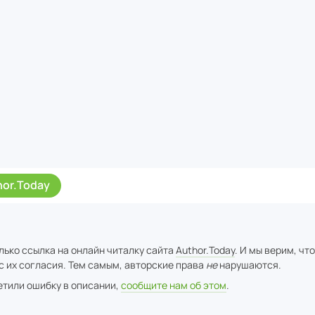
hor.Today
лько ссылка на онлайн читалку сайта
Author.Today
. И мы верим, чт
с их согласия. Тем самым, авторские права
не
нарушаются.
метили ошибку в описании,
сообщите нам об этом
.