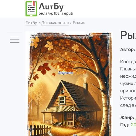
ЛитБу
›
Детские книги
› Рыжик
Ры
Автор:
Иногда
Главны
неожид
чужих 
принос
Истори
след в
Жанр:
Год:
2