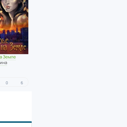
а Земле
ина
0
6