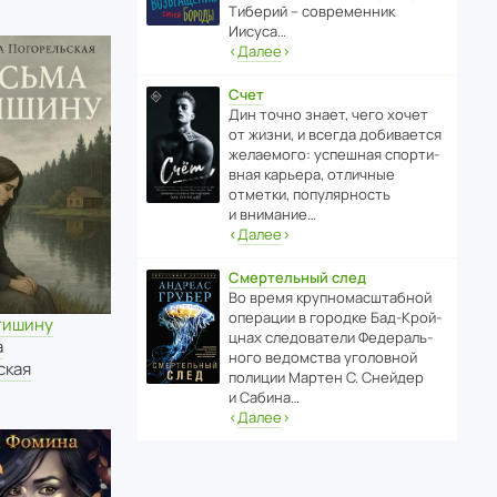
Тиберий – совре­менник
Иисуса…
‹
Далее
›
Счет
Дин точно знает, чего хочет
от жизни, и всегда доби­ва­ется
жела­е­мого: успе­шная спор­ти­
вная карьера, отли­чные
отметки, попу­ля­р­ность
и внимание…
‹
Далее
›
Смертельный след
Во время круп­но­мас­ш­та­бной
операции в городке Бад‑Крой­
тишину
цнах следо­ва­тели Феде­раль­
а
ного ведомства уголо­вной
ская
полиции Мартен С. Снейдер
и Сабина…
‹
Далее
›