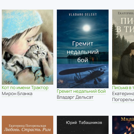
Кот по имени Трактор
Письма в 
Гремит недальний бой
Мирон Бланка
Екатерин
Владарг Дельсат
Погорель