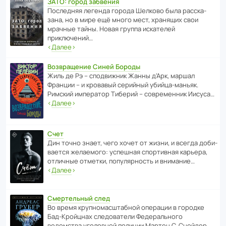
ЗАТО: город забвения
После­дняя легенда города Шелково была расска­
зана, но в мире ещё много мест, хранящих свои
мрачные тайны. Новая группа иска­телей
приключений…
‹
Далее
›
Возвращение Синей Бороды
Жиль де Рэ – спод­ви­жник Жанны д’Арк, маршал
Франции – и кровавый серийный убийца-маньяк.
Римский импе­ратор Тиберий – совре­менник Иисуса…
‹
Далее
›
Счет
Дин точно знает, чего хочет от жизни, и всегда доби­
ва­ется жела­е­мого: успе­шная спор­ти­вная карьера,
отли­чные отметки, попу­ля­р­ность и внимание…
‹
Далее
›
Смертельный след
Во время круп­но­мас­ш­та­бной операции в городке
Бад‑Крой­цнах следо­ва­тели Феде­раль­ного
ведомства уголо­вной полиции Мартен С. Снейдер