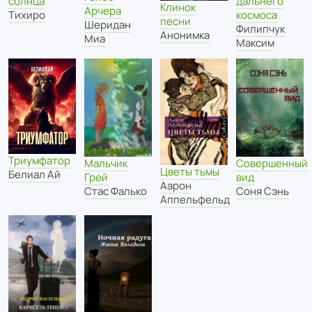
дальнего
солнца
Клинок
Арчера
космоса
Тихиро
песни
Шеридан
Филипчук
Анонимка
Миа
Максим
Триумфатор
Мальчик
Совершенный
Цветы тьмы
Белиал Ай
Грей
вид
Аарон
Стас Фалько
Соня Сэнь
Аппельфельд