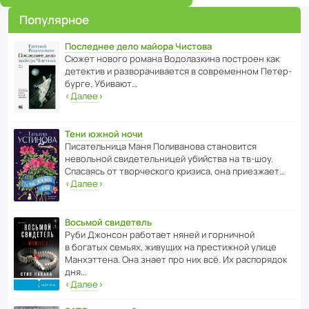
Популярное
Последнее дело майора Чистова
Сюжет нового романа Водо­ла­з­кина пост­роен как
дете­ктив и разво­ра­чи­ва­ется в совре­менном Пете­р­
бурге. Убивают…
‹
Далее
›
Тени южной ночи
Писа­тель­ница Маня Поли­ва­нова стано­вится
невольной свиде­тель­ницей убийства на тв-шоу.
Спасаясь от твор­че­с­кого кризиса, она приезжает…
‹
Далее
›
Восьмой свидетель
Руби Джонсон рабо­тает няней и горни­чной
в богатых семьях, живущих на прес­ти­жной улице
Манх­эт­тена. Она знает про них всё. Их распо­рядок
дня…
‹
Далее
›