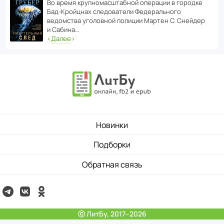
Во время круп­но­мас­ш­та­бной операции в городке
Бад‑Крой­цнах следо­ва­тели Феде­раль­ного
ведомства уголо­вной полиции Мартен С. Снейдер
и Сабина…
‹
Далее
›
Новинки
Подборки
Обратная связь
ⓒ ЛитБу, 2017–2026