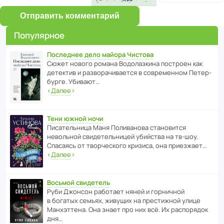
Отправить комментарий
Популярное
Последнее дело майора Чистова
Сюжет нового романа Водо­ла­з­кина пост­роен как
дете­ктив и разво­ра­чи­ва­ется в совре­менном Пете­р­
бурге. Убивают…
‹
Далее
›
Тени южной ночи
Писа­тель­ница Маня Поли­ва­нова стано­вится
невольной свиде­тель­ницей убийства на тв-шоу.
Спасаясь от твор­че­с­кого кризиса, она приезжает…
‹
Далее
›
Восьмой свидетель
Руби Джонсон рабо­тает няней и горни­чной
в богатых семьях, живущих на прес­ти­жной улице
Манх­эт­тена. Она знает про них всё. Их распо­рядок
дня…