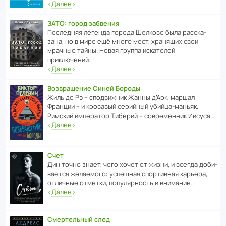
‹
Далее
›
ЗАТО: город забвения
После­дняя легенда города Шелково была расска­
зана, но в мире ещё много мест, хранящих свои
мрачные тайны. Новая группа иска­телей
приключений…
‹
Далее
›
Возвращение Синей Бороды
Жиль де Рэ – спод­ви­жник Жанны д’Арк, маршал
Франции – и кровавый серийный убийца-маньяк.
Римский импе­ратор Тиберий – совре­менник Иисуса…
‹
Далее
›
Счет
Дин точно знает, чего хочет от жизни, и всегда доби­
ва­ется жела­е­мого: успе­шная спор­ти­вная карьера,
отли­чные отметки, попу­ля­р­ность и внимание…
‹
Далее
›
Смертельный след