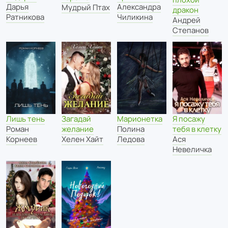
Дарья
Александра
Мудрый Птах
дракон
Ратникова
Чиликина
Андрей
Степанов
Загадай
Лишь тень
Марионетка
Я посажу
желание
Роман
Полина
тебя в клетку
Хелен Хайт
Корнеев
Ледова
Ася
Невеличка