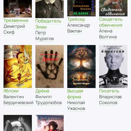
Трейсер
Свидетель
Трезвенник
Победитель
Александр
обвинения
Деметрий
Зимы
Ваклан
Алена
Скиф
Петр
Волгина
Муратов
Яблоки
Дрёма
Высшая
Писатель
Валентин
Филипп
форма
Владислав
Бердичевский
Трудолюбов
Николай
Соколов
Ужаснов