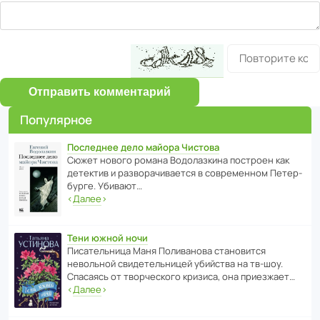
Отправить комментарий
Популярное
Последнее дело майора Чистова
Сюжет нового романа Водо­ла­з­кина пост­роен как
дете­ктив и разво­ра­чи­ва­ется в совре­менном Пете­р­
бурге. Убивают…
‹
Далее
›
Тени южной ночи
Писа­тель­ница Маня Поли­ва­нова стано­вится
невольной свиде­тель­ницей убийства на тв-шоу.
Спасаясь от твор­че­с­кого кризиса, она приезжает…
‹
Далее
›