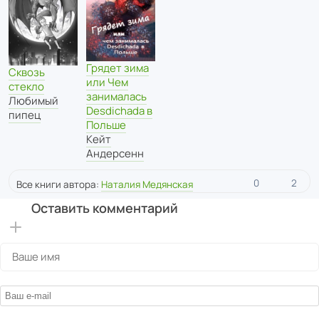
Грядет зима
Сквозь
или Чем
стекло
занималась
Любимый
Desdichadа в
пипец
Польше
Кейт
Андерсенн
0
2
Все книги автора:
Наталия Медянская
Оставить комментарий