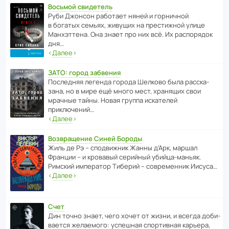
Восьмой свидетель
Руби Джонсон рабо­тает няней и горни­чной
в богатых семьях, живущих на прес­ти­жной улице
Манх­эт­тена. Она знает про них всё. Их распо­рядок
дня…
‹
Далее
›
ЗАТО: город забвения
После­дняя легенда города Шелково была расска­
зана, но в мире ещё много мест, хранящих свои
мрачные тайны. Новая группа иска­телей
приключений…
‹
Далее
›
Возвращение Синей Бороды
Жиль де Рэ – спод­ви­жник Жанны д’Арк, маршал
Франции – и кровавый серийный убийца-маньяк.
Римский импе­ратор Тиберий – совре­менник Иисуса…
‹
Далее
›
Счет
Дин точно знает, чего хочет от жизни, и всегда доби­
ва­ется жела­е­мого: успе­шная спор­ти­вная карьера,