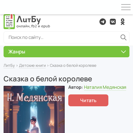
Жанры
ЛитБу
›
Детские книги
› Сказка о белой королеве
Сказка о белой королеве
Автор:
Наталия Медянская
Читать