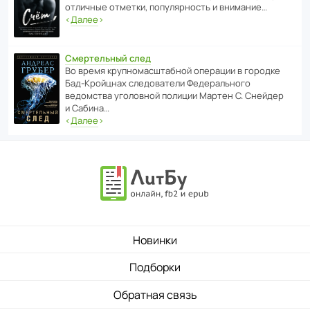
отли­чные отметки, попу­ля­р­ность и внимание…
‹
Далее
›
Смертельный след
Во время круп­но­мас­ш­та­бной операции в городке
Бад‑Крой­цнах следо­ва­тели Феде­раль­ного
ведомства уголо­вной полиции Мартен С. Снейдер
и Сабина…
‹
Далее
›
Новинки
Подборки
Обратная связь