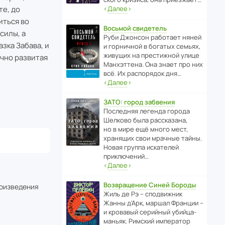
те, до
‹
Далее
›
иться во
Восьмой свидетель
силы, а
Руби Джонсон рабо­тает няней
зка Забава, и
и горни­чной в богатых семьях,
живущих на прес­ти­жной улице
очно развитая
Манх­эт­тена. Она знает про них
всё. Их распо­рядок дня…
‹
Далее
›
ЗАТО: город забвения
После­дняя легенда города
Шелково была расска­зана,
но в мире ещё много мест,
хранящих свои мрачные тайны.
Новая группа иска­телей
приключений…
‹
Далее
›
Возвращение Синей Бороды
роизведения
Жиль де Рэ – спод­ви­жник
Жанны д’Арк, маршал Франции –
и кровавый серийный убийца-
маньяк. Римский импе­ратор