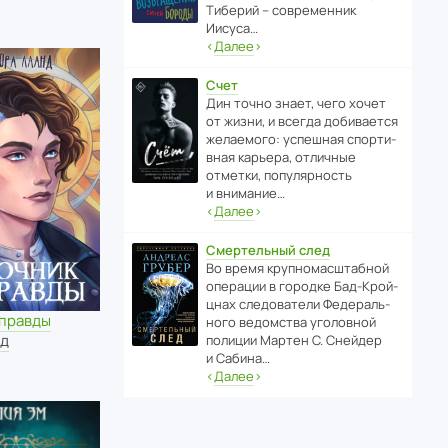
Тиберий – совре­менник
Иисуса…
‹
Далее
›
Счет
Дин точно знает, чего хочет
от жизни, и всегда доби­ва­ется
жела­е­мого: успе­шная спор­ти­
вная карьера, отли­чные
отметки, попу­ля­р­ность
и внимание…
‹
Далее
›
Смертельный след
Во время круп­но­мас­ш­та­бной
операции в городке Бад‑Крой­
цнах следо­ва­тели Феде­раль­
 правды
ного ведомства уголо­вной
нд
полиции Мартен С. Снейдер
и Сабина…
‹
Далее
›