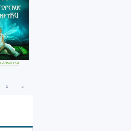
е заметки
0
6