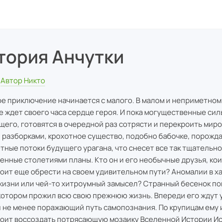
тория Анчутки
Автор Никто
е приключение начинается с малого. В малом и неприметном
е ждет своего часа сердце героя. И пока могущественные си
щего, готовятся в очередной раз сотрясти и перекроить мир
 разборками, крохотное существо, подобно бабочке, порожда
тные потоки будущего урагана, что снесет все так тщательно
енные столетиями планы. Кто он и его необычные друзья, кои
оит еще обрести на своем удивительном пути? Аномалии в х
жизни или чей-то хитроумный замысел? Странный бесенок по
 котором прожил всю свою прежнюю жизнь. Впереди его ждут
и не менее поражающий путь самопознания. По крупицам ему 
оит воссоздать потрясающую мозаику Вселенной Истории Ис