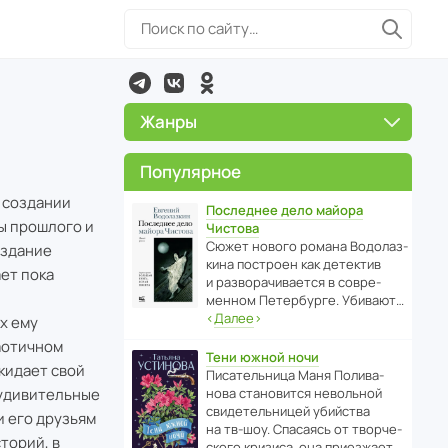
Жанры
Популярное
 создании
Последнее дело майора
лы прошлого и
Чистова
Сюжет нового романа Водо­ла­з­
оздание
кина пост­роен как дете­ктив
ет пока
и разво­ра­чи­ва­ется в совре­
менном Пете­р­бурге. Убивают…
‹
Далее
›
х ему
аотичном
Тени южной ночи
кидает свой
Писа­тель­ница Маня Поли­ва­
 удивительные
нова стано­вится невольной
свиде­тель­ницей убийства
и его друзьям
на тв-шоу. Спасаясь от твор­че­
торий, в
с­кого кризиса, она приезжает…