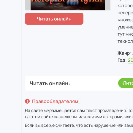
которо
неверо
множес
умение
тут мн
технол
Жанр:
Год:
2
Читать онлайн
Лит
Правообладателям!
На сайте
не
размещается сам текст произведения. То
на этом сайте размещены, или самими авторами, или 
Если вы всё же считаете, что есть нарушение или за