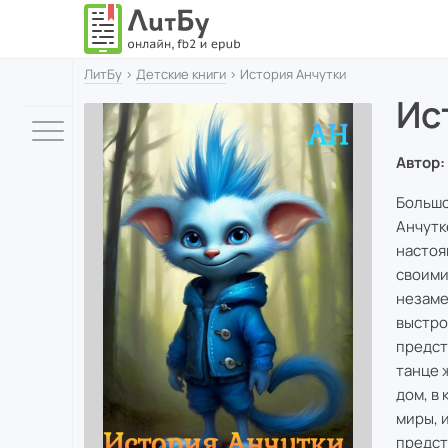
ЛитБу
›
Детские книги
› История Анчутки
Ис
Автор:
Большо
Анчутк
настоя
своими
незаме
выстро
предст
танце 
дом, в
миры, 
предст