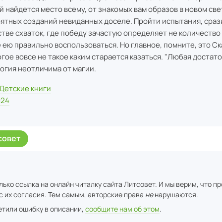
й найдется место всему, от знакомых вам образов в новом све
ятных созданий невиданных доселе. Пройти испытания, сраз
тве схваток, где победу зачастую определяет не количество 
 ею правильно воспользоваться. Но главное, помните, это Ска
огое вовсе не такое каким старается казаться. "Любая достат
огия неотличима от магии.
Детские книги
024
совет
лько ссылка на онлайн читалку сайта
Литсовет
. И мы верим, что п
с их согласия. Тем самым, авторские права
не
нарушаются.
метили ошибку в описании,
сообщите нам об этом
.