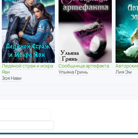
Ледяной страж и искра
Сообщница артефакта
Авторски
Яви
Ульяна Гринь
Лия Эм
Зоя Нави