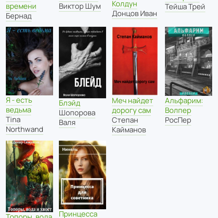
Колдун
времени
Виктор Шум
Тейша Трей
Донцов Иван
Бернад
Я - есть
Меч найдет
Альфарим:
Блэйд
ведьма
дорогу сам
Волпер
Шопорова
Tina
Степан
РосПер
Валя
Northwand
Кайманов
Принцесса
Топоры, вода