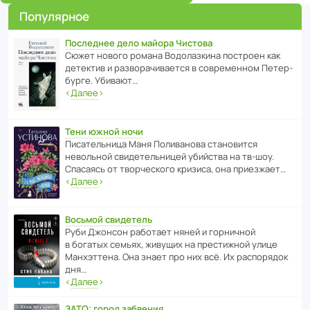
Популярное
Последнее дело майора Чистова
Сюжет нового романа Водо­ла­з­кина пост­роен как
дете­ктив и разво­ра­чи­ва­ется в совре­менном Пете­р­
бурге. Убивают…
‹
Далее
›
Тени южной ночи
Писа­тель­ница Маня Поли­ва­нова стано­вится
невольной свиде­тель­ницей убийства на тв-шоу.
Спасаясь от твор­че­с­кого кризиса, она приезжает…
‹
Далее
›
Восьмой свидетель
Руби Джонсон рабо­тает няней и горни­чной
в богатых семьях, живущих на прес­ти­жной улице
Манх­эт­тена. Она знает про них всё. Их распо­рядок
дня…
‹
Далее
›
ЗАТО: город забвения