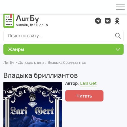
Жанры
ЛитБу
›
Детские книги
› Владыка бриллиантов
Владыка бриллиантов
Автор:
Lars Get
Читать