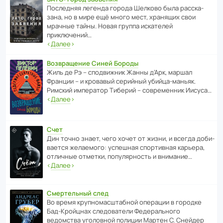
После­дняя легенда города Шелково была расска­
зана, но в мире ещё много мест, хранящих свои
мрачные тайны. Новая группа иска­телей
приключений…
‹
Далее
›
Возвращение Синей Бороды
Жиль де Рэ – спод­ви­жник Жанны д’Арк, маршал
Франции – и кровавый серийный убийца-маньяк.
Римский импе­ратор Тиберий – совре­менник Иисуса…
‹
Далее
›
Счет
Дин точно знает, чего хочет от жизни, и всегда доби­
ва­ется жела­е­мого: успе­шная спор­ти­вная карьера,
отли­чные отметки, попу­ля­р­ность и внимание…
‹
Далее
›
Смертельный след
Во время круп­но­мас­ш­та­бной операции в городке
Бад‑Крой­цнах следо­ва­тели Феде­раль­ного
ведомства уголо­вной полиции Мартен С. Снейдер