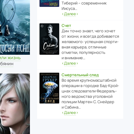
Тиберий – совре­менник
Иисуса…
‹
Далее
›
Счет
Дин точно знает, чего хочет
от жизни, и всегда доби­ва­ется
жела­е­мого: успе­шная спор­ти­
вная карьера, отли­чные
отметки, попу­ля­р­ность
или жизнь
и внимание…
‹
Далее
›
обянин
Смертельный след
Во время круп­но­мас­ш­та­бной
операции в городке Бад‑Крой­
цнах следо­ва­тели Феде­раль­
ного ведомства уголо­вной
полиции Мартен С. Снейдер
и Сабина…
‹
Далее
›