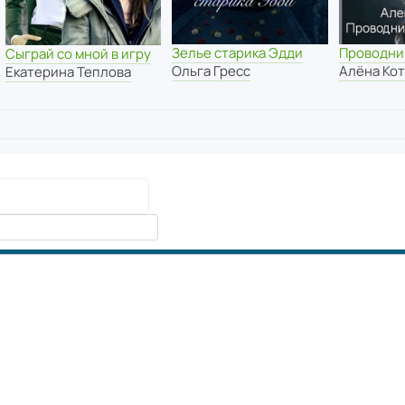
Зелье старика Эдди
Проводни
Сыграй со мной в игру
Ольга Гресс
Алёна Ко
Екатерина Теплова