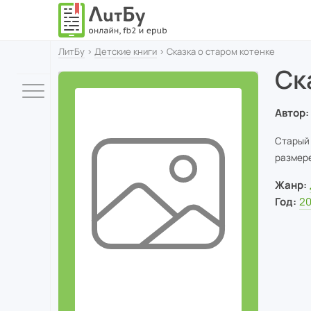
ЛитБу
›
Детские книги
› Сказка о старом котенке
Ск
Автор:
Старый 
размере
Жанр:
Год:
2