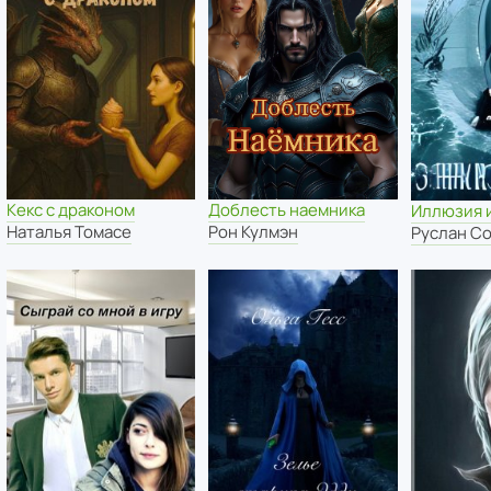
Кекс с драконом
Доблесть наемника
Иллюзия 
Наталья Томасе
Рон Кулмэн
Руслан С