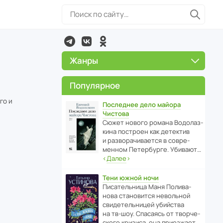
Жанры
Популярное
го и
Последнее дело майора
Чистова
Сюжет нового романа Водо­ла­з­
кина пост­роен как дете­ктив
и разво­ра­чи­ва­ется в совре­
менном Пете­р­бурге. Убивают…
‹
Далее
›
Тени южной ночи
Писа­тель­ница Маня Поли­ва­
нова стано­вится невольной
свиде­тель­ницей убийства
на тв-шоу. Спасаясь от твор­че­
с­кого кризиса, она приезжает…