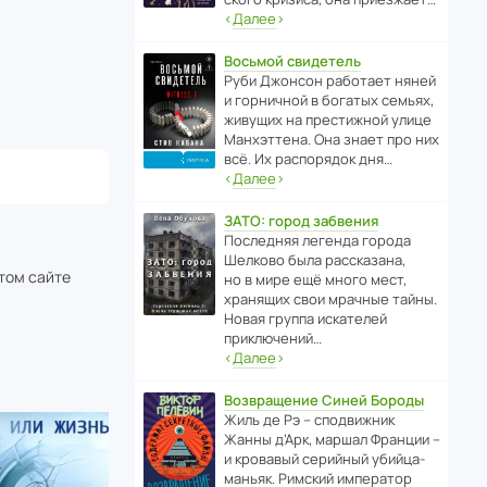
‹
Далее
›
Восьмой свидетель
Руби Джонсон рабо­тает няней
и горни­чной в богатых семьях,
живущих на прес­ти­жной улице
Манх­эт­тена. Она знает про них
всё. Их распо­рядок дня…
‹
Далее
›
ЗАТО: город забвения
После­дняя легенда города
Шелково была расска­зана,
этом сайте
но в мире ещё много мест,
хранящих свои мрачные тайны.
Новая группа иска­телей
приключений…
‹
Далее
›
Возвращение Синей Бороды
Жиль де Рэ – спод­ви­жник
Жанны д’Арк, маршал Франции –
и кровавый серийный убийца-
маньяк. Римский импе­ратор