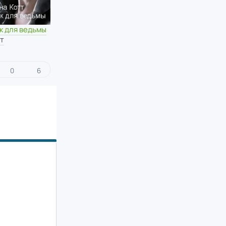
к для ведьмы
тт
0
6