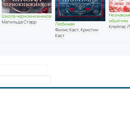
Незнаком
Школа чернокнижников
объятиях
Матильда Старр
Любимая
Клейпас 
Филис Каст
,
Кристин
Каст