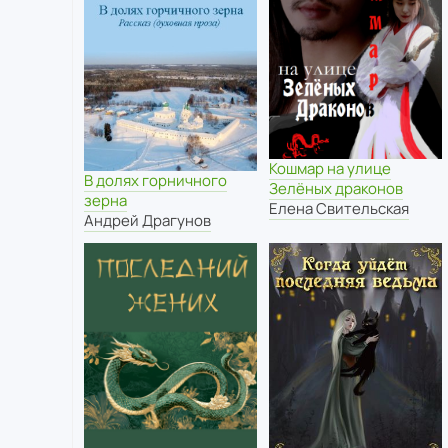
Кошмар на улице
В долях горничного
Зелёных драконов
зерна
Елена Свительская
Андрей Драгунов