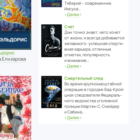
Тиберий – совре­менник
Иисуса…
‹
Далее
›
Счет
Дин точно знает, чего хочет
от жизни, и всегда доби­ва­ется
жела­е­мого: успе­шная спор­ти­
вная карьера, отли­чные
ьдорис
отметки, попу­ля­р­ность
а Елизарова
и внимание…
‹
Далее
›
Смертельный след
Во время круп­но­мас­ш­та­бной
операции в городке Бад‑Крой­
цнах следо­ва­тели Феде­раль­
ного ведомства уголо­вной
полиции Мартен С. Снейдер
и Сабина…
‹
Далее
›