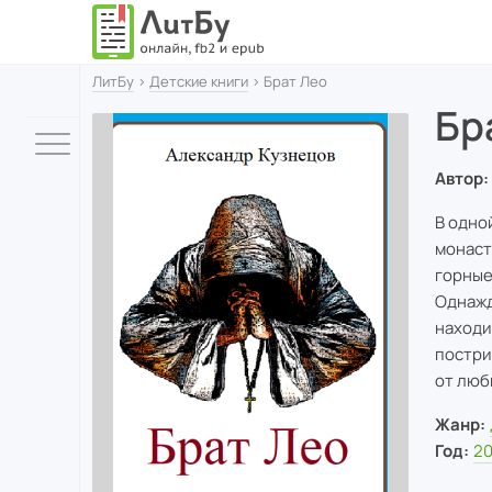
ЛитБу
›
Детские книги
› Брат Лео
Бр
Автор:
В одно
монаст
горные
Однажд
находи
постри
от люб
Жанр:
Год:
2