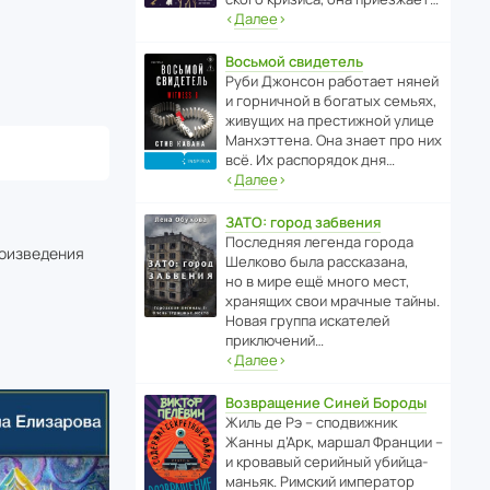
‹
Далее
›
Восьмой свидетель
Руби Джонсон рабо­тает няней
и горни­чной в богатых семьях,
живущих на прес­ти­жной улице
Манх­эт­тена. Она знает про них
всё. Их распо­рядок дня…
‹
Далее
›
ЗАТО: город забвения
После­дняя легенда города
роизведения
Шелково была расска­зана,
но в мире ещё много мест,
хранящих свои мрачные тайны.
Новая группа иска­телей
приключений…
‹
Далее
›
Возвращение Синей Бороды
Жиль де Рэ – спод­ви­жник
Жанны д’Арк, маршал Франции –
и кровавый серийный убийца-
маньяк. Римский импе­ратор