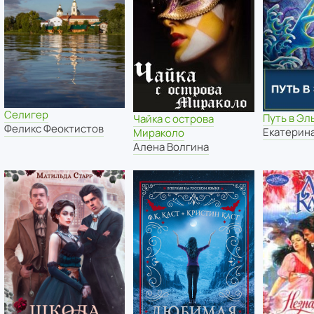
Селигер
Путь в Эл
Чайка с острова
Феликс Феоктистов
Екатерин
Мираколо
Алена Волгина