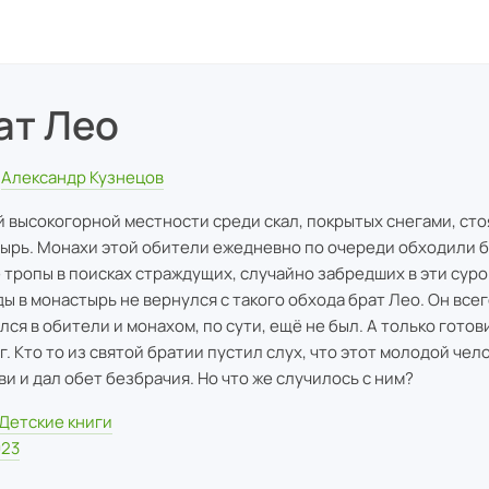
ат Лео
Александр Кузнецов
й высокогорной местности среди скал, покрытых снегами, сто
ырь. Монахи этой обители ежедневно по очереди обходили
 тропы в поисках страждущих, случайно забредших в эти суро
ы в монастырь не вернулся с такого обхода брат Лео. Он всего
лся в обители и монахом, по сути, ещё не был. А только готов
г. Кто то из святой братии пустил слух, что этот молодой чел
ви и дал обет безбрачия. Но что же случилось с ним?
Детские книги
023