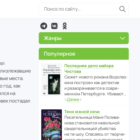
Жанры
Популярное
ял
Последнее дело майора
 близлежавшие
Чистова
Сюжет нового романа Водо­ла­з­
вые места.
кина пост­роен как дете­ктив
 год, как
и разво­ра­чи­ва­ется в совре­
ился на
менном Пете­р­бурге. Убивают…
‹
Далее
›
овек постадал
Тени южной ночи
Писа­тель­ница Маня Поли­ва­
нова стано­вится невольной
свиде­тель­ницей убийства
на тв-шоу. Спасаясь от твор­че­
с­кого кризиса, она приезжает…