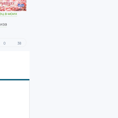
ец в моих
Лиза
0
38