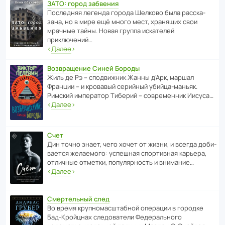
ЗАТО: город забвения
После­дняя легенда города Шелково была расска­
зана, но в мире ещё много мест, хранящих свои
мрачные тайны. Новая группа иска­телей
приключений…
‹
Далее
›
Возвращение Синей Бороды
Жиль де Рэ – спод­ви­жник Жанны д’Арк, маршал
Франции – и кровавый серийный убийца-маньяк.
Римский импе­ратор Тиберий – совре­менник Иисуса…
‹
Далее
›
Счет
Дин точно знает, чего хочет от жизни, и всегда доби­
ва­ется жела­е­мого: успе­шная спор­ти­вная карьера,
отли­чные отметки, попу­ля­р­ность и внимание…
‹
Далее
›
Смертельный след
Во время круп­но­мас­ш­та­бной операции в городке
Бад‑Крой­цнах следо­ва­тели Феде­раль­ного