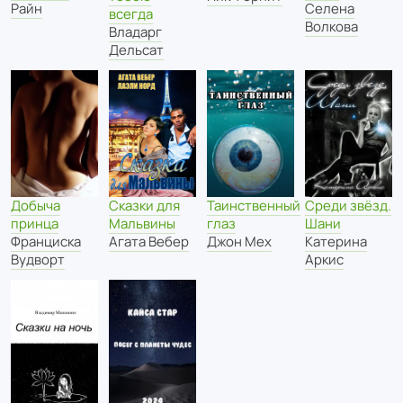
Райн
Селена
всегда
Волкова
Владарг
Дельсат
Таинственный
Добыча
Сказки для
Среди звёзд.
глаз
принца
Мальвины
Шани
Джон Мех
Франциска
Агата Вебер
Катерина
Вудворт
Аркис