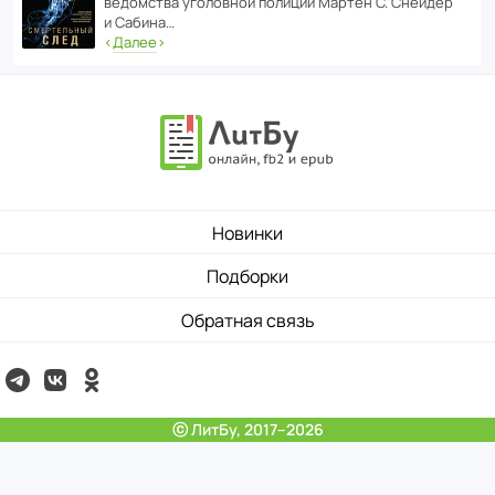
ведомства уголо­вной полиции Мартен С. Снейдер
и Сабина…
‹
Далее
›
Новинки
Подборки
Обратная связь
ⓒ ЛитБу, 2017–2026