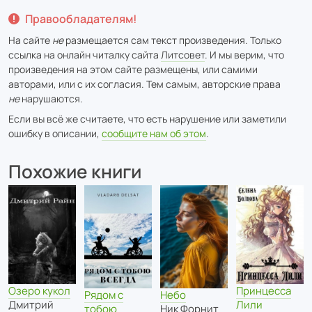
Правообладателям!
На сайте
не
размещается сам текст произведения. Только
ссылка на онлайн читалку сайта
Литсовет
. И мы верим, что
произведения на этом сайте размещены, или самими
авторами, или с их согласия. Тем самым, авторские права
не
нарушаются.
Если вы всё же считаете, что есть нарушение или заметили
ошибку в описании,
сообщите нам об этом
.
Похожие книги
Озеро кукол
Принцесса
Рядом с
Небо
Дмитрий
Лили
тобою
Ник Форнит