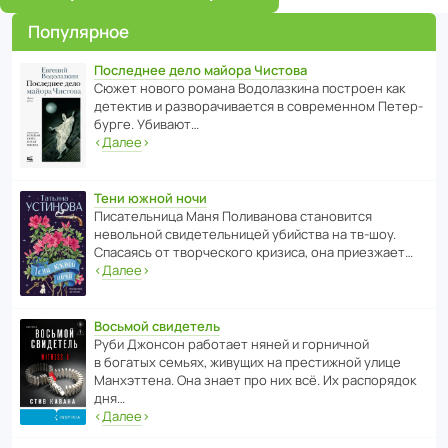
Популярное
Последнее дело майора Чистова
Сюжет нового романа Водо­ла­з­кина пост­роен как
дете­ктив и разво­ра­чи­ва­ется в совре­менном Пете­р­
бурге. Убивают…
‹
Далее
›
Тени южной ночи
Писа­тель­ница Маня Поли­ва­нова стано­вится
невольной свиде­тель­ницей убийства на тв-шоу.
Спасаясь от твор­че­с­кого кризиса, она приезжает…
‹
Далее
›
Восьмой свидетель
Руби Джонсон рабо­тает няней и горни­чной
в богатых семьях, живущих на прес­ти­жной улице
Манх­эт­тена. Она знает про них всё. Их распо­рядок
дня…
‹
Далее
›