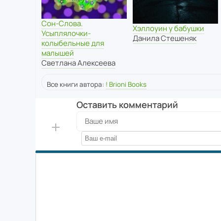
Сон-Слова.
Хэллоуин у бабушки
Усыплялочки-
Данила Стешеняк
колыбельные для
малышей
Светлана Алексеева
Все книги автора:
! Brioni Books
Оставить комментарий