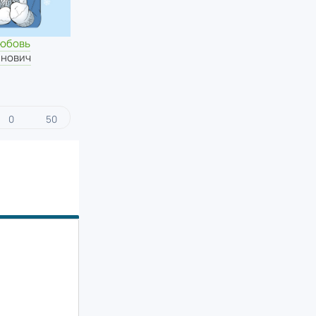
любовь
инович
0
50