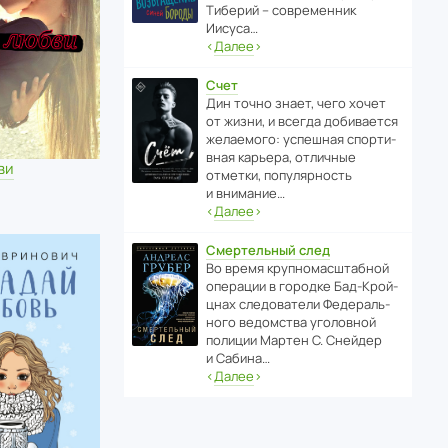
Тиберий – совре­менник
Иисуса…
‹
Далее
›
Счет
Дин точно знает, чего хочет
от жизни, и всегда доби­ва­ется
жела­е­мого: успе­шная спор­ти­
вная карьера, отли­чные
ви
отметки, попу­ля­р­ность
и внимание…
‹
Далее
›
Смертельный след
Во время круп­но­мас­ш­та­бной
операции в городке Бад‑Крой­
цнах следо­ва­тели Феде­раль­
ного ведомства уголо­вной
полиции Мартен С. Снейдер
и Сабина…
‹
Далее
›