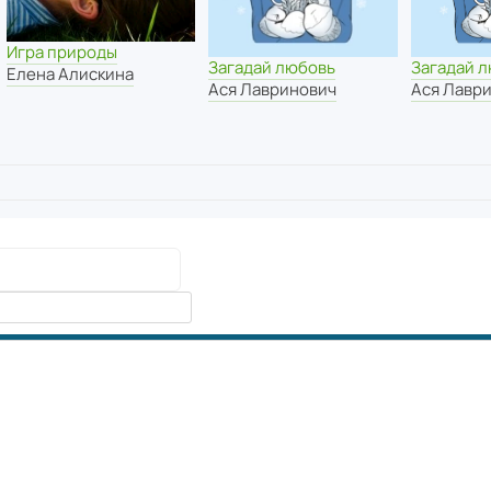
Игра природы
Загадай любовь
Загадай 
Елена Алискина
Ася Лавринович
Ася Лавр