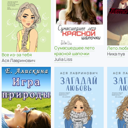
Сумасшедшее лето
Лето люб
красной шапочки
Ника пув
Все из-за тебя
Julia Liss
Ася Лавринович