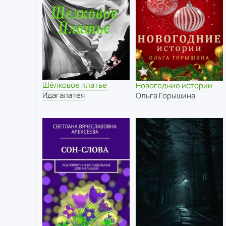
Шёлковое платье
Новогодние истории
Идагалатея
Ольга Горышина