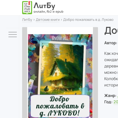
ЛитБу
›
Детские книги
› Добро пожаловать в д. Луково
До
Автор:
Как хо
ожидал
деревн
можно 
Колобк
истори
Жанр:
Год:
2