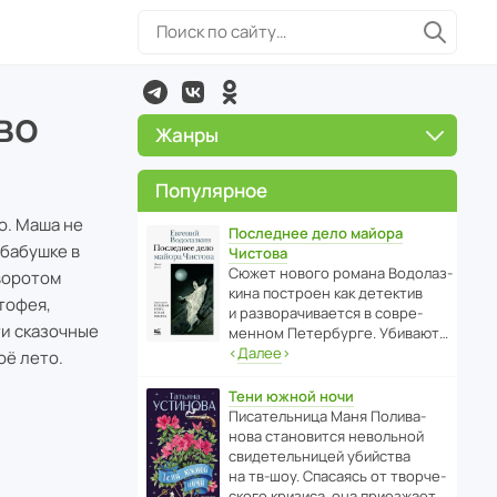
во
Жанры
Популярное
о. Маша не
Последнее дело майора
 бабушке в
Чистова
Сюжет нового романа Водо­ла­з­
воротом
кина пост­роен как дете­ктив
тофея,
и разво­ра­чи­ва­ется в совре­
ти сказочные
менном Пете­р­бурге. Убивают…
‹
Далее
›
оё лето.
Тени южной ночи
Писа­тель­ница Маня Поли­ва­
нова стано­вится невольной
свиде­тель­ницей убийства
на тв-шоу. Спасаясь от твор­че­
с­кого кризиса, она приезжает…