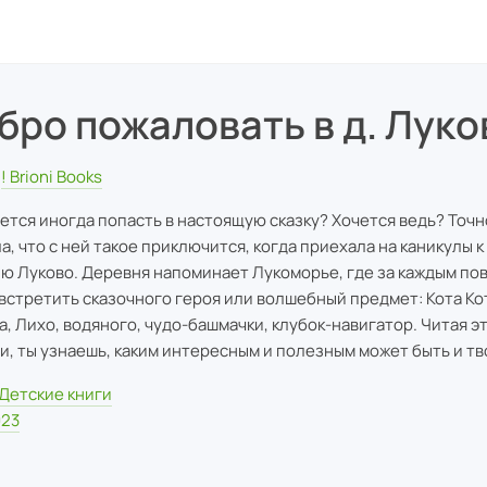
бро пожаловать в д. Луко
! Brioni Books
чется иногда попасть в настоящую сказку? Хочется ведь? Точн
а, что с ней такое приключится, когда приехала на каникулы к
ю Луково. Деревня напоминает Лукоморье, где за каждым по
встретить сказочного героя или волшебный предмет: Кота Ко
а, Лихо, водяного, чудо-башмачки, клубок-навигатор. Читая э
и, ты узнаешь, каким интересным и полезным может быть и тв
Детские книги
023