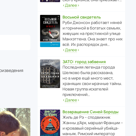
‹
Далее
›
Восьмой свидетель
Руби Джонсон рабо­тает няней
и горни­чной в богатых семьях,
живущих на прес­ти­жной улице
Манх­эт­тена. Она знает про них
всё. Их распо­рядок дня…
‹
Далее
›
ЗАТО: город забвения
После­дняя легенда города
роизведения
Шелково была расска­зана,
но в мире ещё много мест,
хранящих свои мрачные тайны.
Новая группа иска­телей
приключений…
‹
Далее
›
Возвращение Синей Бороды
Жиль де Рэ – спод­ви­жник
Жанны д’Арк, маршал Франции –
и кровавый серийный убийца-
маньяк. Римский импе­ратор