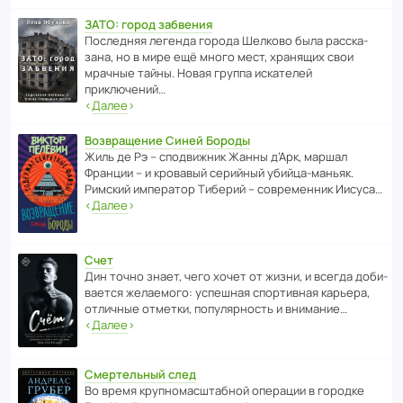
ЗАТО: город забвения
После­дняя легенда города Шелково была расска­
зана, но в мире ещё много мест, хранящих свои
мрачные тайны. Новая группа иска­телей
приключений…
‹
Далее
›
Возвращение Синей Бороды
Жиль де Рэ – спод­ви­жник Жанны д’Арк, маршал
Франции – и кровавый серийный убийца-маньяк.
Римский импе­ратор Тиберий – совре­менник Иисуса…
‹
Далее
›
Счет
Дин точно знает, чего хочет от жизни, и всегда доби­
ва­ется жела­е­мого: успе­шная спор­ти­вная карьера,
отли­чные отметки, попу­ля­р­ность и внимание…
‹
Далее
›
Смертельный след
Во время круп­но­мас­ш­та­бной операции в городке