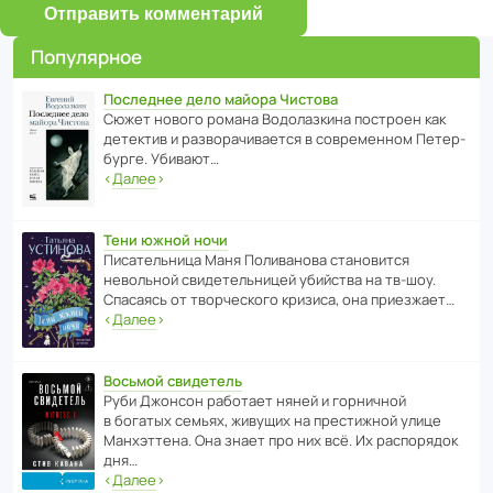
Отправить комментарий
Популярное
Последнее дело майора Чистова
Сюжет нового романа Водо­ла­з­кина пост­роен как
дете­ктив и разво­ра­чи­ва­ется в совре­менном Пете­р­
бурге. Убивают…
‹
Далее
›
Тени южной ночи
Писа­тель­ница Маня Поли­ва­нова стано­вится
невольной свиде­тель­ницей убийства на тв-шоу.
Спасаясь от твор­че­с­кого кризиса, она приезжает…
‹
Далее
›
Восьмой свидетель
Руби Джонсон рабо­тает няней и горни­чной
в богатых семьях, живущих на прес­ти­жной улице
Манх­эт­тена. Она знает про них всё. Их распо­рядок
дня…
‹
Далее
›