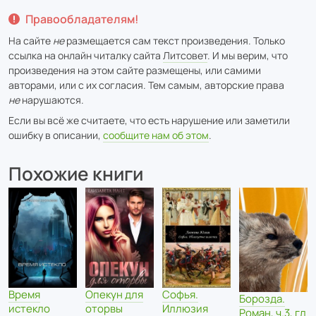
Правообладателям!
На сайте
не
размещается сам текст произведения. Только
ссылка на онлайн читалку сайта
Литсовет
. И мы верим, что
произведения на этом сайте размещены, или самими
авторами, или с их согласия. Тем самым, авторские права
не
нарушаются.
Если вы всё же считаете, что есть нарушение или заметили
ошибку в описании,
сообщите нам об этом
.
Похожие книги
Время
Опекун для
Софья.
Борозда.
истекло
оторвы
Иллюзия
Роман, ч.3, гл