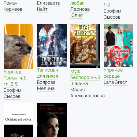
Роман
Елизавета
любви
1-2
Корнеев
Найт
Леонова
Ерофим
Юлия
Сысоев
Талисман
Упрямое
Муж
Борозда.
для князя
сердце
беспорочный
Роман, ч.3,
Боярова
Lana Grech
Шалина
гл. 3-5
Мелина
Мария
Ерофим
Александровна
Сысоев