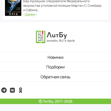
Бад‑Крой­цнах следо­ва­тели Феде­раль­ного
ведомства уголо­вной полиции Мартен С. Снейдер
и Сабина…
‹
Далее
›
Новинки
Подборки
Обратная связь
ⓒ ЛитБу, 2017–2026