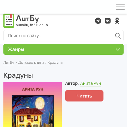
Жанры
ЛитБу
›
Детские книги
› Крадуны
Крадуны
Автор:
Анита Рун
Читать