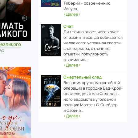
Тиберий – совре­менник
Иисуса…
‹
Далее
›
Счет
Дин точно знает, чего хочет
от жизни, и всегда доби­ва­ется
жела­е­мого: успе­шная спор­ти­
безликого
вная карьера, отли­чные
ас
отметки, попу­ля­р­ность
и внимание…
‹
Далее
›
Смертельный след
Во время круп­но­мас­ш­та­бной
операции в городке Бад‑Крой­
цнах следо­ва­тели Феде­раль­
ного ведомства уголо­вной
полиции Мартен С. Снейдер
и Сабина…
‹
Далее
›