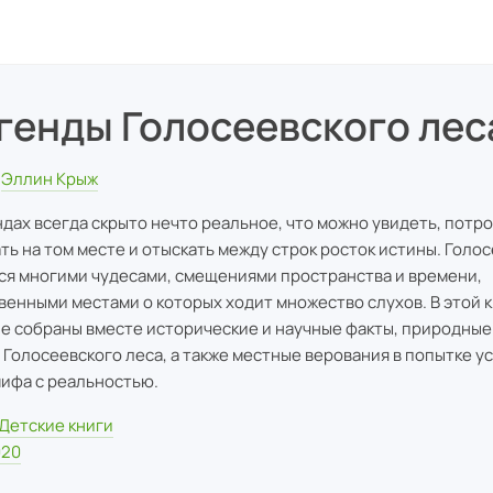
генды Голосеевского лес
Эллин Крыж
ндах всегда скрыто нечто реальное, что можно увидеть, потро
ть на том месте и отыскать между строк росток истины. Голо
ся многими чудесами, смещениями пространства и времени,
венными местами о которых ходит множество слухов. В этой 
е собраны вместе исторические и научные факты, природные
 Голосеевского леса, а также местные верования в попытке у
мифа с реальностью.
Детские книги
020