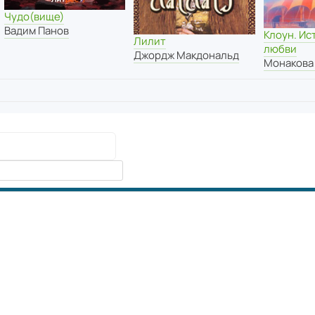
Чудо(вище)
Вадим Панов
Клоун. Ис
Лилит
любви
Джордж Макдональд
Монакова