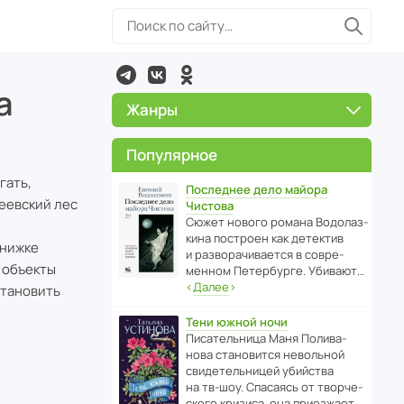
а
Жанры
Популярное
гать,
Последнее дело майора
сеевский лес
Чистова
Сюжет нового романа Водо­ла­з­
кина пост­роен как дете­ктив
книжке
и разво­ра­чи­ва­ется в совре­
 объекты
менном Пете­р­бурге. Убивают…
‹
Далее
›
становить
Тени южной ночи
Писа­тель­ница Маня Поли­ва­
нова стано­вится невольной
свиде­тель­ницей убийства
на тв-шоу. Спасаясь от твор­че­
с­кого кризиса, она приезжает…