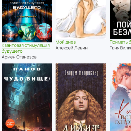
Мой днев
Поймать 
Квантовая стимуляция
Алексей Левин
Таня Вилк
будущего
Армен Оганезов