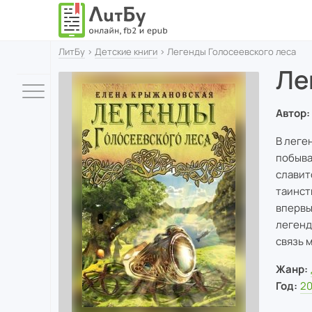
ЛитБу
›
Детские книги
› Легенды Голосеевского леса
Ле
Автор:
В леге
побыва
славит
таинст
впервы
легенд
связь 
Жанр:
Год:
2