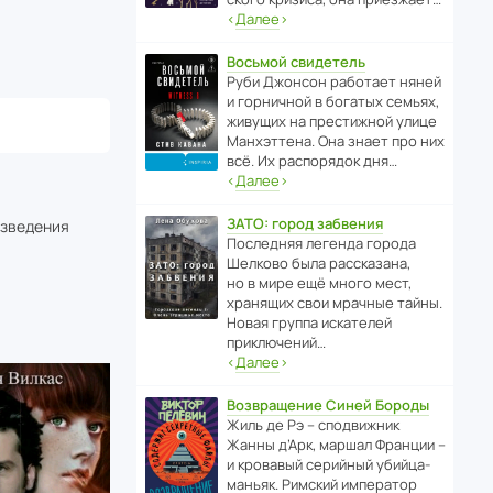
‹
Далее
›
Восьмой свидетель
Руби Джонсон рабо­тает няней
и горни­чной в богатых семьях,
живущих на прес­ти­жной улице
Манх­эт­тена. Она знает про них
всё. Их распо­рядок дня…
‹
Далее
›
ЗАТО: город забвения
изведения
После­дняя легенда города
Шелково была расска­зана,
но в мире ещё много мест,
хранящих свои мрачные тайны.
Новая группа иска­телей
приключений…
‹
Далее
›
Возвращение Синей Бороды
Жиль де Рэ – спод­ви­жник
Жанны д’Арк, маршал Франции –
и кровавый серийный убийца-
маньяк. Римский импе­ратор