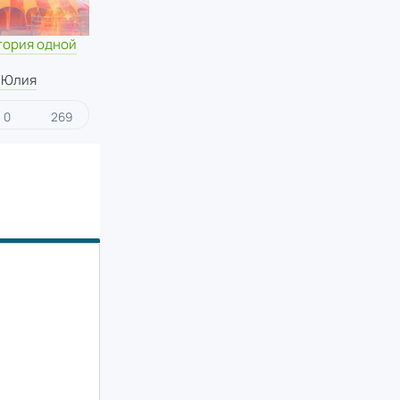
тория одной
 Юлия
0
269