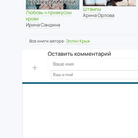
Штампы
Любовь ч привкусом
Арина Орлова
крови
Ирина Сандина
Все книги автора:
Эллин Крыж
Оставить комментарий