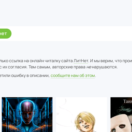
нет
лько ссылка на онлайн читалку сайта
ЛитНет
. И мы верим, что про
с их согласия. Тем самым, авторские права
не
нарушаются.
метили ошибку в описании,
сообщите нам об этом
.