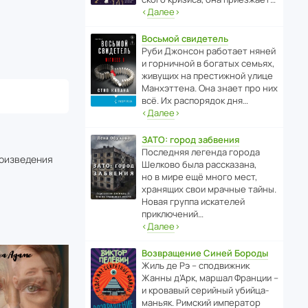
‹
Далее
›
Восьмой свидетель
Руби Джонсон рабо­тает няней
и горни­чной в богатых семьях,
живущих на прес­ти­жной улице
Манх­эт­тена. Она знает про них
всё. Их распо­рядок дня…
‹
Далее
›
ЗАТО: город забвения
После­дняя легенда города
роизведения
Шелково была расска­зана,
но в мире ещё много мест,
хранящих свои мрачные тайны.
Новая группа иска­телей
приключений…
‹
Далее
›
Возвращение Синей Бороды
Жиль де Рэ – спод­ви­жник
Жанны д’Арк, маршал Франции –
и кровавый серийный убийца-
маньяк. Римский импе­ратор