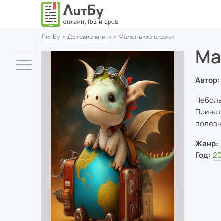
ЛитБу
›
Детские книги
› Маленькие сказки
Ма
Автор:
Неболь
Привет
полезн
Жанр:
Год:
2