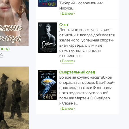
Тиберий – совре­менник
Иисуса…
‹
Далее
›
Счет
Дин точно знает, чего хочет
от жизни, и всегда доби­ва­ется
жела­е­мого: успе­шная спор­ти­
вная карьера, отли­чные
конца
отметки, попу­ля­р­ность
мс
и внимание…
‹
Далее
›
Смертельный след
Во время круп­но­мас­ш­та­бной
операции в городке Бад‑Крой­
цнах следо­ва­тели Феде­раль­
ного ведомства уголо­вной
полиции Мартен С. Снейдер
и Сабина…
‹
Далее
›