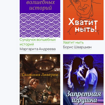
Сундучок волшебных
Хватит ныть
историй
Борис Шварцман
Маргарита Андреева