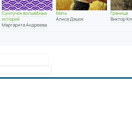
Сунлучок волшебных
Мать
Граница
историй
Алиса Дэшок
Виктор К
Маргарита Андреева