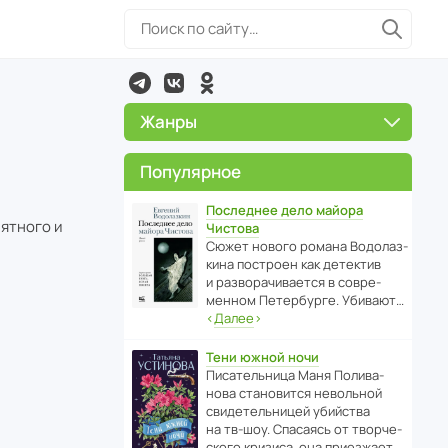
Жанры
Популярное
Последнее дело майора
ятного и
Чистова
Сюжет нового романа Водо­ла­з­
кина пост­роен как дете­ктив
и разво­ра­чи­ва­ется в совре­
менном Пете­р­бурге. Убивают…
‹
Далее
›
Тени южной ночи
Писа­тель­ница Маня Поли­ва­
нова стано­вится невольной
свиде­тель­ницей убийства
на тв-шоу. Спасаясь от твор­че­
с­кого кризиса, она приезжает…