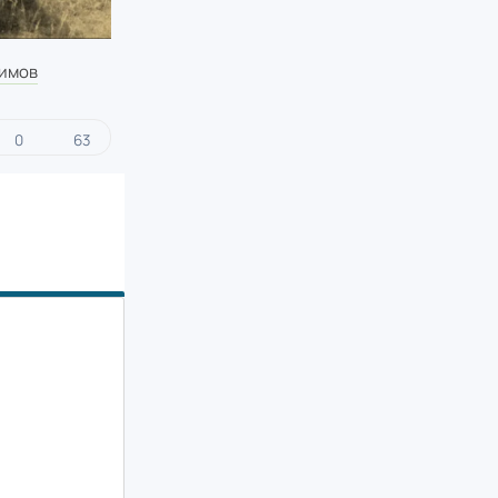
лимов
0
63