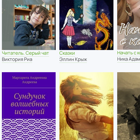
Начать с 
Читатель. Серый чат
Сказки
Ника Ада
Виктория Риа
Эллин Крыж