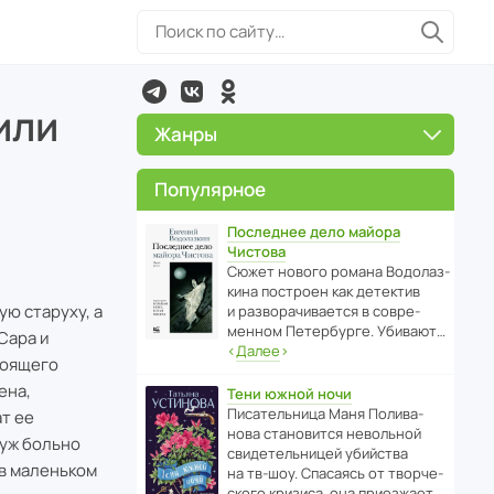
или
Жанры
Популярное
Последнее дело майора
Чистова
Сюжет нового романа Водо­ла­з­
кина пост­роен как дете­ктив
ю старуху, а
и разво­ра­чи­ва­ется в совре­
менном Пете­р­бурге. Убивают…
Сара и
‹
Далее
›
тоящего
ена,
Тени южной ночи
Писа­тель­ница Маня Поли­ва­
ат ее
нова стано­вится невольной
 уж больно
свиде­тель­ницей убийства
 в маленьком
на тв-шоу. Спасаясь от твор­че­
с­кого кризиса, она приезжает…