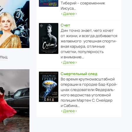
Тиберий – совре­менник
Иисуса…
‹
Далее
›
Счет
Дин точно знает, чего хочет
от жизни, и всегда доби­ва­ется
жела­е­мого: успе­шная спор­ти­
вная карьера, отли­чные
отметки, попу­ля­р­ность
альц
и внимание…
‹
Далее
›
Смертельный след
Во время круп­но­мас­ш­та­бной
операции в городке Бад‑Крой­
цнах следо­ва­тели Феде­раль­
ного ведомства уголо­вной
полиции Мартен С. Снейдер
и Сабина…
‹
Далее
›