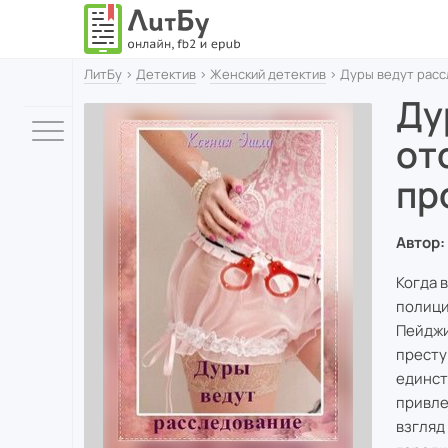
ЛитБу
›
Детектив
›
Женский детектив
› Дуры ведут расс
Ду
от
пр
Автор:
Когда 
полици
Пейджи
престу
единст
привле
взгляд