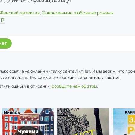
е. Держитесь, мужчины, они идут!
Женский детектив
,
Современные любовные романы
17
нет
лько ссылка на онлайн читалку сайта
ЛитНет
. И мы верим, что про
с их согласия. Тем самым, авторские права
не
нарушаются.
метили ошибку в описании,
сообщите нам об этом
.