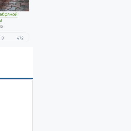
ребряной
ы
ца
0
472