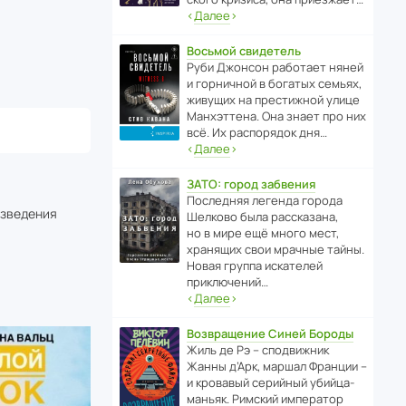
‹
Далее
›
Восьмой свидетель
Руби Джонсон рабо­тает няней
и горни­чной в богатых семьях,
живущих на прес­ти­жной улице
Манх­эт­тена. Она знает про них
всё. Их распо­рядок дня…
‹
Далее
›
ЗАТО: город забвения
После­дняя легенда города
изведения
Шелково была расска­зана,
но в мире ещё много мест,
хранящих свои мрачные тайны.
Новая группа иска­телей
приключений…
‹
Далее
›
Возвращение Синей Бороды
Жиль де Рэ – спод­ви­жник
Жанны д’Арк, маршал Франции –
и кровавый серийный убийца-
маньяк. Римский импе­ратор