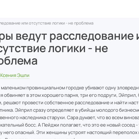
ледование или отсутствие логики - не проблема
ры ведут расследование 
сутствие логики - не
облема
Ксения Эшли
в маленьком провинциальном городке убивают одну зловредну
я обвиняет в этом хорошего парня, три его подруги, Эйприл, 
, решают провести собственное расследование и найти нас
пника. Эйприл сразу определяет в убийцы молодого бизнесм
венного наследника старухи. Сара думает, что во всем винов
кательный босс. А Пейджи полагает, что это ее новый сосед -
 у него опасный. Эти женщины устроят настоящий переполох