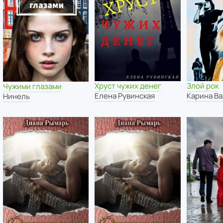
Хруст чужих денег
Злой рок
Чужими глазами
Елена Рувинская
Карина В
Нинель