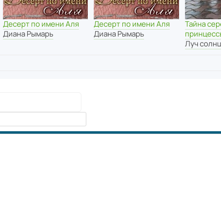
Тайна се
Десерт по имени Аля
Десерт по имени Аля
принцесс
Диана Рымарь
Диана Рымарь
Луч солн