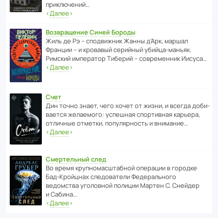
приключений…
‹
Далее
›
Возвращение Синей Бороды
Жиль де Рэ – спод­ви­жник Жанны д’Арк, маршал
Франции – и кровавый серийный убийца-маньяк.
Римский импе­ратор Тиберий – совре­менник Иисуса…
‹
Далее
›
Счет
Дин точно знает, чего хочет от жизни, и всегда доби­
ва­ется жела­е­мого: успе­шная спор­ти­вная карьера,
отли­чные отметки, попу­ля­р­ность и внимание…
‹
Далее
›
Смертельный след
Во время круп­но­мас­ш­та­бной операции в городке
Бад‑Крой­цнах следо­ва­тели Феде­раль­ного
ведомства уголо­вной полиции Мартен С. Снейдер
и Сабина…
‹
Далее
›