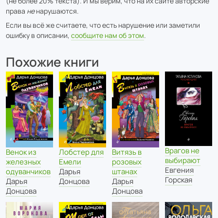
(не более 20% текста). И мы верим, что на их сайте авторские
права
не
нарушаются.
Если вы всё же считаете, что есть нарушение или заметили
ошибку в описании,
сообщите нам об этом
.
Похожие книги
Врагов не
Венок из
Лобстер для
Витязь в
выбирают
железных
Емели
розовых
Евгения
одуванчиков
Дарья
штанах
Горская
Дарья
Донцова
Дарья
Донцова
Донцова