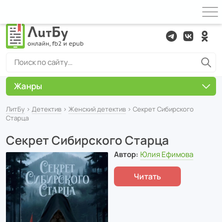
Жанры
ЛитБу
›
Детектив
›
Женский детектив
› Секрет Сибирского
Старца
Секрет Сибирского Старца
Автор:
Юлия Ефимова
Читать