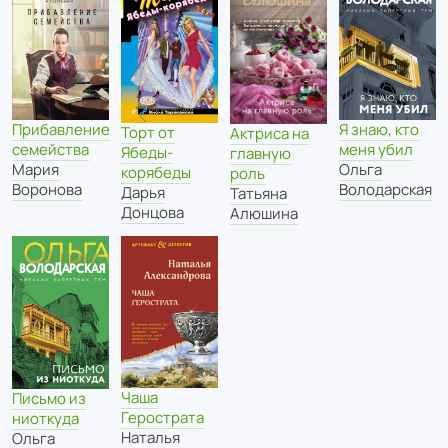
Я знаю, кто
Прибавление
Торт от
Актриса на
меня убил
семейства
Ябеды-
главную
Ольга
Мария
корябеды
роль
Володарская
Воронова
Дарья
Татьяна
Донцова
Алюшина
Чаша
Письмо из
Герострата
ниоткуда
Наталья
Ольга