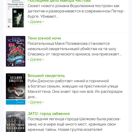
Последнее дело майора Чистова
Сюжет нового романа Водо­ла­з­кина пост­роен как
дете­ктив и разво­ра­чи­ва­ется в совре­менном Пете­р­
бурге. Убивают…
‹
Далее
›
Тени южной ночи
Писа­тель­ница Маня Поли­ва­нова стано­вится
невольной свиде­тель­ницей убийства на тв-шоу.
Спасаясь от твор­че­с­кого кризиса, она приезжает…
‹
Далее
›
Восьмой свидетель
Руби Джонсон рабо­тает няней и горни­чной
в богатых семьях, живущих на прес­ти­жной улице
Манх­эт­тена. Она знает про них всё. Их распо­рядок
дня…
‹
Далее
›
ЗАТО: город забвения
После­дняя легенда города Шелково была расска­
зана, но в мире ещё много мест, хранящих свои
мрачные тайны. Новая группа иска­телей