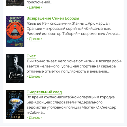
приключений…
‹
Далее
›
Возвращение Синей Бороды
Жиль де Рэ – спод­ви­жник Жанны д’Арк, маршал
Франции – и кровавый серийный убийца-маньяк.
Римский импе­ратор Тиберий – совре­менник Иисуса…
‹
Далее
›
Счет
Дин точно знает, чего хочет от жизни, и всегда доби­
ва­ется жела­е­мого: успе­шная спор­ти­вная карьера,
отли­чные отметки, попу­ля­р­ность и внимание…
‹
Далее
›
Смертельный след
Во время круп­но­мас­ш­та­бной операции в городке
Бад‑Крой­цнах следо­ва­тели Феде­раль­ного
ведомства уголо­вной полиции Мартен С. Снейдер
и Сабина…
‹
Далее
›