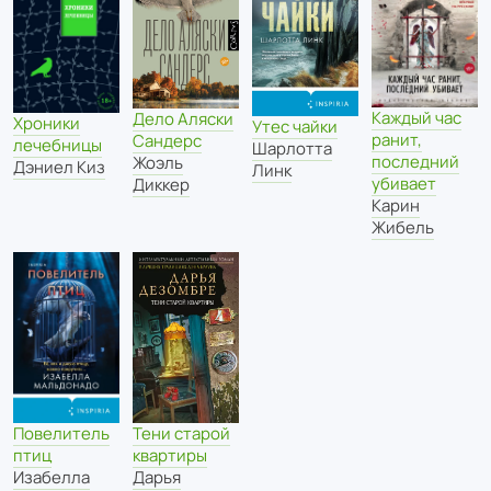
Каждый час
Дело Аляски
Хроники
Утес чайки
ранит,
Сандерс
лечебницы
Шарлотта
последний
Жоэль
Дэниел Киз
Линк
убивает
Диккер
Карин
Жибель
Тени старой
Повелитель
квартиры
птиц
Дарья
Изабелла