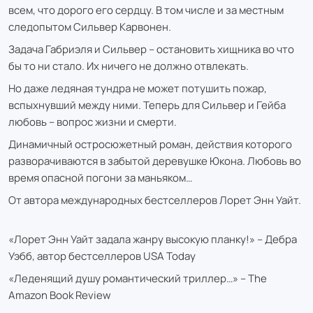
всем, что дорого его сердцу. В том числе и за местным
следопытом Сильвер Карвонен.
Задача Габриэля и Сильвер – остановить хищника во что
бы то ни стало. Их ничего не должно отвлекать.
Но даже ледяная тундра не может потушить пожар,
вспыхнувший между ними. Теперь для Сильвер и Гейба
любовь – вопрос жизни и смерти.
Динамичный остросюжетный роман, действия которого
разворачиваются в забытой деревушке Юкона. Любовь во
время опасной погони за маньяком…
От автора международных бестселлеров Лорет Энн Уайт.
«Лорет Энн Уайт задала жанру высокую планку!» – Дебра
Уэбб, автор бестселлеров USA Today
«Леденящий душу романтический триллер…» – The
Amazon Book Review