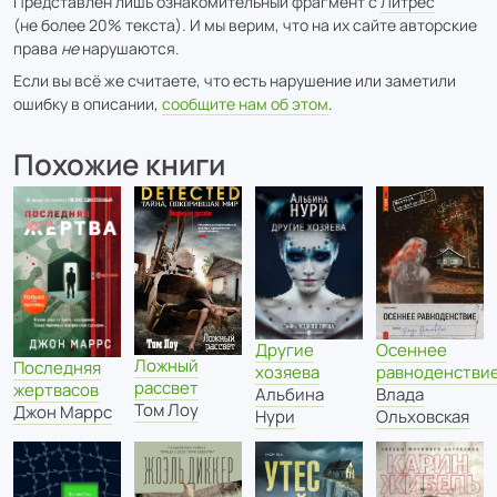
Представлен лишь ознакомительный фрагмент с
Литрес
(не более 20% текста). И мы верим, что на их сайте авторские
права
не
нарушаются.
Если вы всё же считаете, что есть нарушение или заметили
ошибку в описании,
сообщите нам об этом
.
Похожие книги
Осеннее
Другие
Ложный
Последняя
равноденстви
хозяева
рассвет
жертвасов
Влада
Альбина
Том Лоу
Джон Маррс
Ольховская
Нури