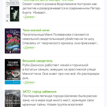
Сюжет нового романа Водо­ла­з­кина пост­роен как
дете­ктив и разво­ра­чи­ва­ется в совре­менном Пете­р­
бурге. Убивают…
‹
Далее
›
Тени южной ночи
Писа­тель­ница Маня Поли­ва­нова стано­вится
невольной свиде­тель­ницей убийства на тв-шоу.
Спасаясь от твор­че­с­кого кризиса, она приезжает…
‹
Далее
›
Восьмой свидетель
Руби Джонсон рабо­тает няней и горни­чной
в богатых семьях, живущих на прес­ти­жной улице
Манх­эт­тена. Она знает про них всё. Их распо­рядок
дня…
‹
Далее
›
ЗАТО: город забвения
После­дняя легенда города Шелково была расска­
зана, но в мире ещё много мест, хранящих свои
мрачные тайны. Новая группа иска­телей