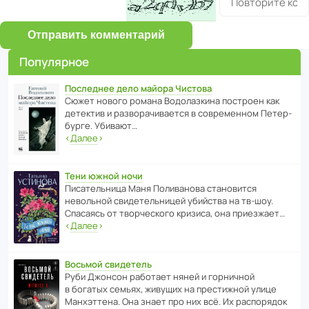
Отправить комментарий
Популярное
Последнее дело майора Чистова
Сюжет нового романа Водо­ла­з­кина пост­роен как
дете­ктив и разво­ра­чи­ва­ется в совре­менном Пете­р­
бурге. Убивают…
‹
Далее
›
Тени южной ночи
Писа­тель­ница Маня Поли­ва­нова стано­вится
невольной свиде­тель­ницей убийства на тв-шоу.
Спасаясь от твор­че­с­кого кризиса, она приезжает…
‹
Далее
›
Восьмой свидетель
Руби Джонсон рабо­тает няней и горни­чной
в богатых семьях, живущих на прес­ти­жной улице
Манх­эт­тена. Она знает про них всё. Их распо­рядок