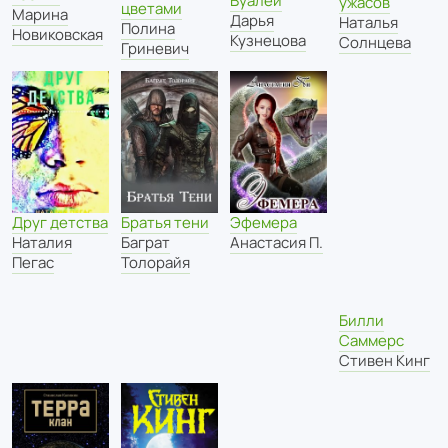
Вуалей
ужасов
цветами
Марина
Дарья
Наталья
Полина
Новиковская
Кузнецова
Солнцева
Гриневич
Друг детства
Братья тени
Эфемера
Наталия
Баграт
Анастасия П.
Пегас
Толорайя
Билли
Саммерс
Стивен Кинг