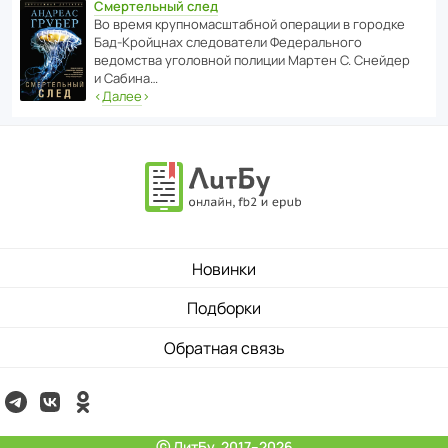
Смертельный след
Во время круп­но­мас­ш­та­бной операции в городке
Бад‑Крой­цнах следо­ва­тели Феде­раль­ного
ведомства уголо­вной полиции Мартен С. Снейдер
и Сабина…
‹
Далее
›
Новинки
Подборки
Обратная связь
ⓒ ЛитБу, 2017–2026