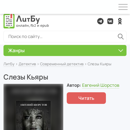
Жанры
ЛитБу
›
Детектив
›
Современный детектив
› Слезы Кьяры
Слезы Кьяры
Автор:
Евгений Шорстов
Читать