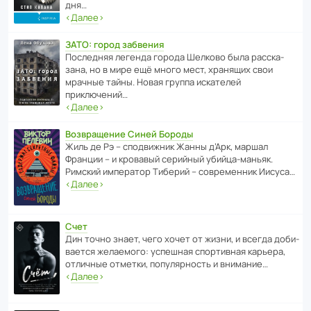
дня…
‹
Далее
›
ЗАТО: город забвения
После­дняя легенда города Шелково была расска­
зана, но в мире ещё много мест, хранящих свои
мрачные тайны. Новая группа иска­телей
приключений…
‹
Далее
›
Возвращение Синей Бороды
Жиль де Рэ – спод­ви­жник Жанны д’Арк, маршал
Франции – и кровавый серийный убийца-маньяк.
Римский импе­ратор Тиберий – совре­менник Иисуса…
‹
Далее
›
Счет
Дин точно знает, чего хочет от жизни, и всегда доби­
ва­ется жела­е­мого: успе­шная спор­ти­вная карьера,
отли­чные отметки, попу­ля­р­ность и внимание…
‹
Далее
›