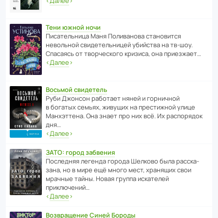
‹
Далее
›
Тени южной ночи
Писа­тель­ница Маня Поли­ва­нова стано­вится
невольной свиде­тель­ницей убийства на тв-шоу.
Спасаясь от твор­че­с­кого кризиса, она приезжает…
‹
Далее
›
Восьмой свидетель
Руби Джонсон рабо­тает няней и горни­чной
в богатых семьях, живущих на прес­ти­жной улице
Манх­эт­тена. Она знает про них всё. Их распо­рядок
дня…
‹
Далее
›
ЗАТО: город забвения
После­дняя легенда города Шелково была расска­
зана, но в мире ещё много мест, хранящих свои
мрачные тайны. Новая группа иска­телей
приключений…
‹
Далее
›
Возвращение Синей Бороды