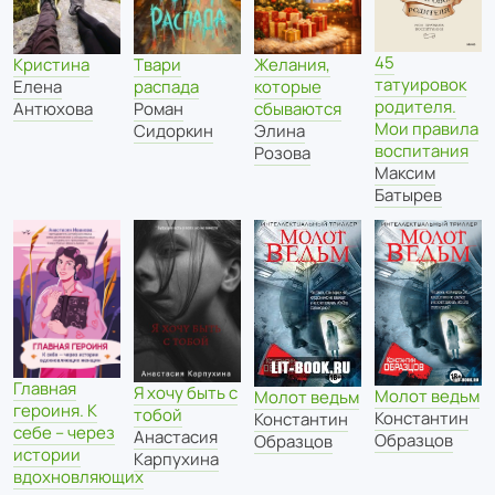
45
Кристина
Твари
Желания,
татуировок
Елена
распада
которые
родителя.
Антюхова
Роман
сбываются
Мои правила
Сидоркин
Элина
воспитания
Розова
Максим
Батырев
Главная
Я хочу быть с
Молот ведьм
Молот ведьм
героиня. К
тобой
Константин
Константин
себе – через
Анастасия
Образцов
Образцов
истории
Карпухина
вдохновляющих