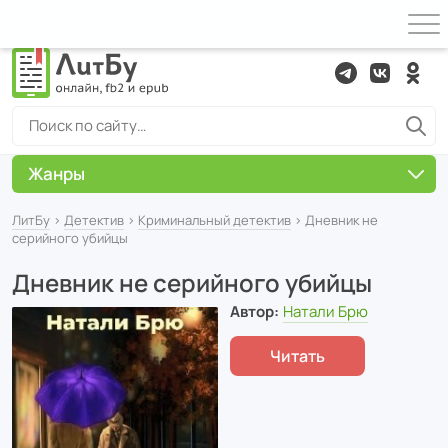
Жанры
ЛитБу
›
Детектив
›
Криминальный детектив
› Дневник не
серийного убийцы
Дневник не серийного убийцы
Автор:
Натали Брю
Читать