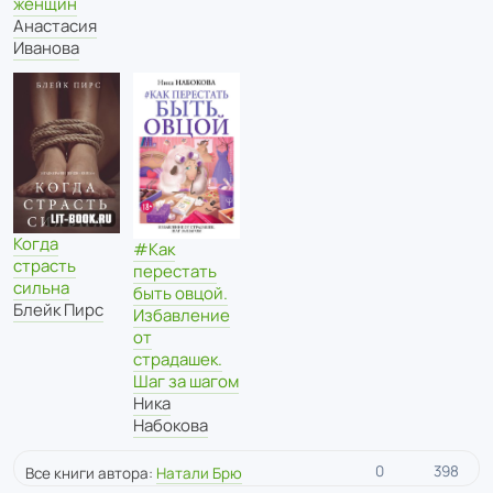
женщин
Анастасия
Иванова
Когда
#Как
страсть
перестать
сильна
быть овцой.
Блейк Пирс
Избавление
от
страдашек.
Шаг за шагом
Ника
Набокова
0
398
Все книги автора:
Натали Брю