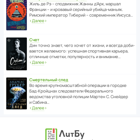
Жиль де Рэ – спод­ви­жник Жанны д’Арк, маршал
Франции – и кровавый серийный убийца-маньяк.
Римский импе­ратор Тиберий – совре­менник Иисуса…
‹
Далее
›
Счет
Дин точно знает, чего хочет от жизни, и всегда доби­
ва­ется жела­е­мого: успе­шная спор­ти­вная карьера,
отли­чные отметки, попу­ля­р­ность и внимание…
‹
Далее
›
Смертельный след
Во время круп­но­мас­ш­та­бной операции в городке
Бад‑Крой­цнах следо­ва­тели Феде­раль­ного
ведомства уголо­вной полиции Мартен С. Снейдер
и Сабина…
‹
Далее
›