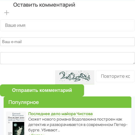
Оставить комментарий
Отправить комментарий
Популярное
Последнее дело майора Чистова
Сюжет нового романа Водо­ла­з­кина пост­роен как
дете­ктив и разво­ра­чи­ва­ется в совре­менном Пете­р­
бурге. Убивают…