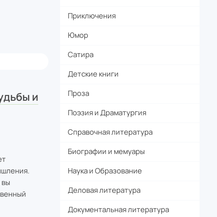
Приключения
Юмор
Сатира
Детские книги
Проза
удьбы и
Поэзия и Драматургия
Справочная литература
Биографии и мемуары
ет
Наука и Образование
ышления.
 вы
Деловая литература
твенный
Документальная литература