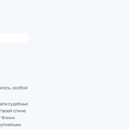
алось, особой
зала судебных
 твоей спине
? Флинн
крупнейших