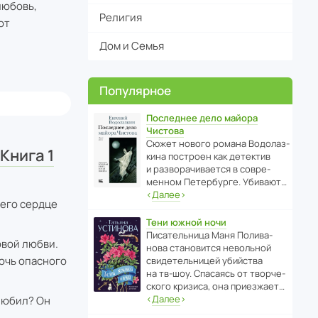
любовь,
Религия
ют
Дом и Семья
Популярное
Последнее дело майора
Чистова
Сюжет нового романа Водо­ла­з­
Книга 1
кина пост­роен как дете­ктив
и разво­ра­чи­ва­ется в совре­
менном Пете­р­бурге. Убивают…
‹
Далее
›
 его сердце
Тени южной ночи
Писа­тель­ница Маня Поли­ва­
рвой любви.
нова стано­вится невольной
дочь опасного
свиде­тель­ницей убийства
на тв-шоу. Спасаясь от твор­че­
с­кого кризиса, она приезжает…
‹
Далее
›
 любил? Он