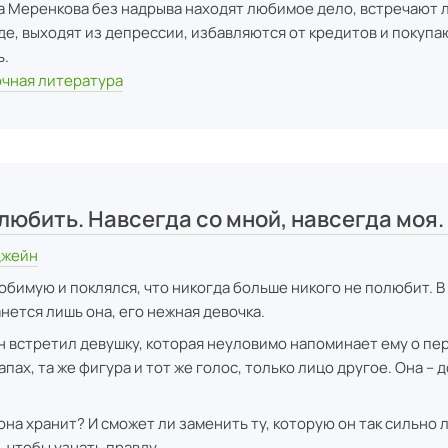
а Меренкова без надрыва находят любимое дело, встречают 
де, выходят из депрессии, избавляются от кредитов и покупа
ь.
чная литература
любить. Навсегда со мной, навсегда моя. 
Джейн
бимую и поклялся, что никогда больше никого не полюбит. В
нется лишь она, его нежная девочка.
н встретил девушку, которая неуловимо напоминает ему о пе
запах, та же фигура и тот же голос, только лицо другое. Она – 
она хранит? И сможет ли заменить ту, которую он так сильно
, чтобы узнать правду.