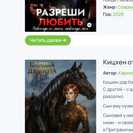
Жанр:
Совре
Год:
2026
Читать далее
Кицхен о
Автор:
Карин
Кицхен дэр Ка
С другой – с 
разозлил.
Сын ему нуже
Сыновей у нег
ними – и свое
в Приграничье