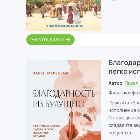
Читать далее
Благодар
легко ис
Автор:
Павел
Жизнь как фот
Практика «Бла
исполнение ж
С помощью се
создадите ве
результат.