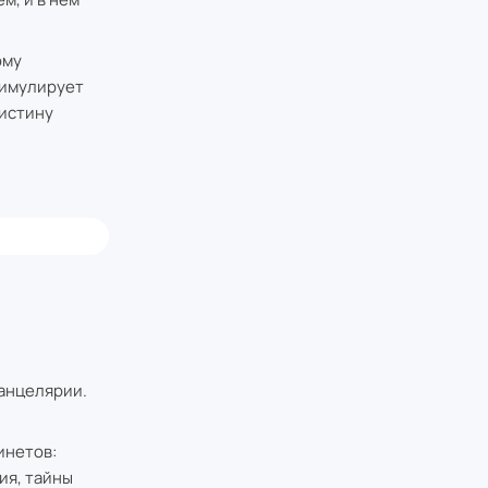
ому
симулирует
 истину
Канцелярии.
инетов:
ия, тайны