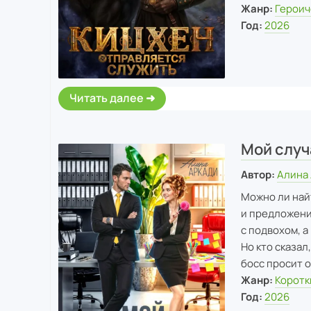
Жанр:
Героич
Год:
2026
Читать далее
Мой случ
Автор:
Алина
Можно ли найт
и предложени
с подвохом, а
Но кто сказа
босс просит 
Жанр:
Коротк
Год:
2026