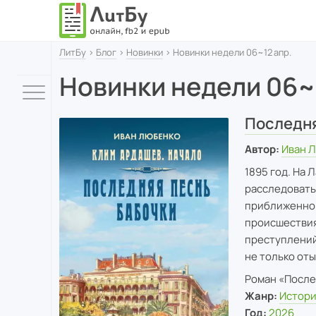
ЛитБу
›
Блог
›
Новинки
› Новинки недели 06~12 апр.
Новинки недели 06~1
Последня
Автор:
Иван 
1895 год. На
расследовать
приближенной
происшествия
преступлений
не только от
Роман «Послед
Жанр:
Истори
Год:
2026