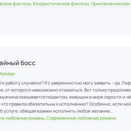
еское фэнтези
,
Юмористическое фэнтези
,
Приключенческое
айный босс
 Аркади
и работу случайно? Я с уверенностью могу заявить – да. Лиф
е, от которого невозможно отказаться. Вот только предложе
 мужчина оказывается педантом, живущим в мире серости и чё
л, что правила обязательны к исполнению? Особенно, если мо
об услуге, обещая взамен исполнить любое желание…
ие любовные романы
,
Современные любовные романы