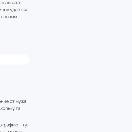
ом адвокат
инну удается
егальным
ение от мужа
кольку та
графию – ту,
м, и в нем