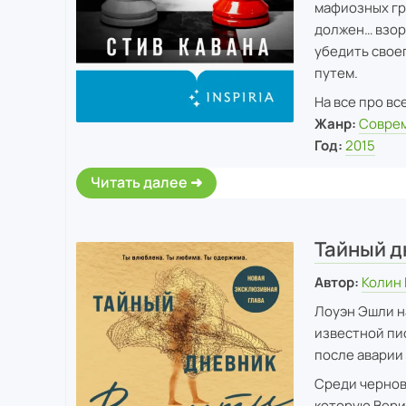
мафиозных гр
должен… взор
убедить своег
путем.
На все про вс
Жанр:
Соврем
Год:
2015
Читать далее
Тайный д
Автор:
Колин 
Лоуэн Эшли н
известной пи
после аварии 
Среди чернов
которую Верит