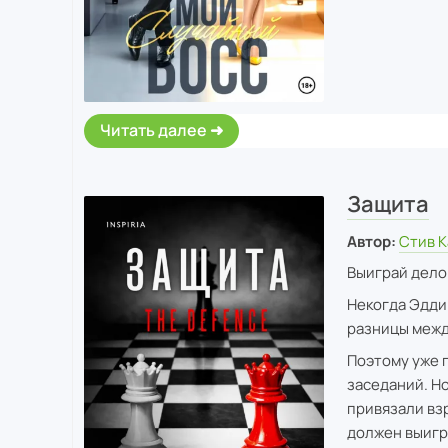
Читать далее
Защита
Автор:
Стив К
Выиграй дело
Некогда Эдди
разницы между
Поэтому уже г
заседаний. Но
привязали вз
должен выигр