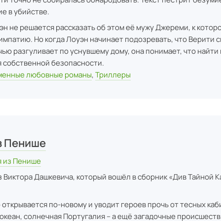
е в убийстве.
н не решается рассказать об этом её мужу Джереми, к котор
импатию. Но когда Лоуэн начинает подозревать, что Верити 
чью разгуливает по уснувшему дому, она понимает, что найти
я собственной безопасности.
менные любовные романы
,
Триллеры
з Пенише
я из Пенише
з Виктора Дашкевича, который вошёл в сборник «Див Тайной 
открывается по-новому и уводит героев прочь от тесных каб
 океан, солнечная Португалия – а ещё загадочные происшеств