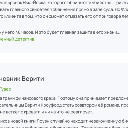
уппировок Нью-Йорка, которого обвиняют в убийстве. При эт
вать главного свидетеля обвинения прямо в зале суда. Но Фл
о клиента в том, что он сможет отмазать его от приговора л
е у него 48 часов. И это будет главная защита в его жизни…
енный детектив
невник Верити
Гувер
а грани финансового краха. Поэтому она принимает предлож
сательницы Верити Кроуфорд стать соавтором её романа, пос
не встает с кровати и ни на что не реагирует.
иков новой книги Лоуэн случайно находит незаконченную био
и точно не собиралась обнародовать. Текст пестрит безумие