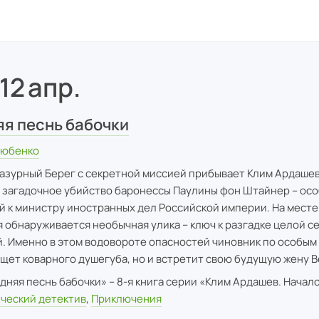
2 апр.
я песнь бабочки
Любенко
 Лазурный Берег с секретной миссией прибывает Клим Ардашев
 загадочное убийство баронессы Паулины фон Штайнер – осо
 к министру иностранных дел Российской империи. На месте
 обнаруживается необычная улика – ключ к разгадке целой с
. Именно в этом водовороте опасностей чиновник по особым
ыщет коварного душегуба, но и встретит свою будущую жену В
няя песнь бабочки» – 8-я книга серии «Клим Ардашев. Начало
ческий детектив
,
Приключения