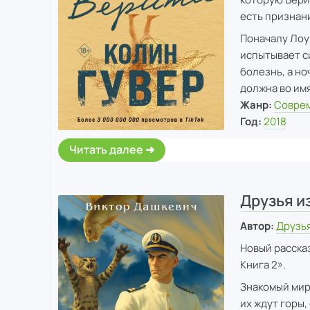
есть признани
Поначалу Лоуэ
испытывает с
болезнь, а но
должна во им
Жанр:
Совре
Год:
2018
Читать далее
Друзья и
Автор:
Друзь
Новый расска
Книга 2».
Знакомый мир 
их ждут горы,