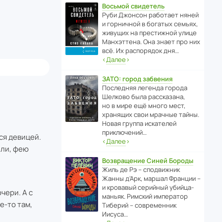
Восьмой свидетель
Руби Джонсон рабо­тает няней
и горни­чной в богатых семьях,
живущих на прес­ти­жной улице
Манх­эт­тена. Она знает про них
всё. Их распо­рядок дня…
‹
Далее
›
ЗАТО: город забвения
После­дняя легенда города
Шелково была расска­зана,
но в мире ещё много мест,
хранящих свои мрачные тайны.
Новая группа иска­телей
приключений…
ся девицей.
‹
Далее
›
 ли, фею
Возвращение Синей Бороды
Жиль де Рэ – спод­ви­жник
Жанны д’Арк, маршал Франции –
и кровавый серийный убийца-
чери. А с
маньяк. Римский импе­ратор
е-то там,
Тиберий – совре­менник
Иисуса…