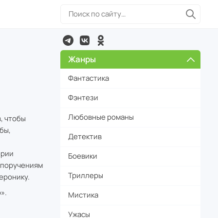
Жанры
Фантастика
Фэнтези
Любовные романы
, чтобы
бы,
Детектив
ерии
Боевики
 поручениям
Триллеры
еронику.
».
Мистика
Ужасы