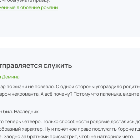
менные любовные романы
тправляется служить
а Демина
эр по жизни не повезло. С одной стороны угораздило родить
даром некроманта. А всё почему? Потому что папенька, видите
н был.
Наследник.
о теперь четверо. Только способности родовые достались до
образный характер. Ну и почётное право послужить Короне гд
. Заодно за братьями присмотрит, чтоб не натворили чего.