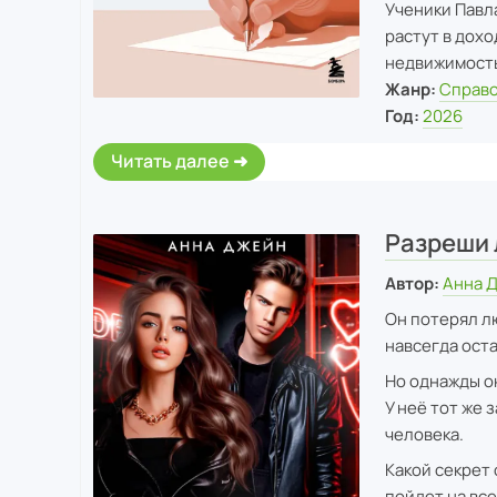
Ученики Павл
растут в дохо
недвижимост
Жанр:
Справо
Год:
2026
Читать далее
Разреши 
Автор:
Анна 
Он потерял лю
навсегда оста
Но однажды о
У неё тот же 
человека.
Какой секрет 
пойдет на все