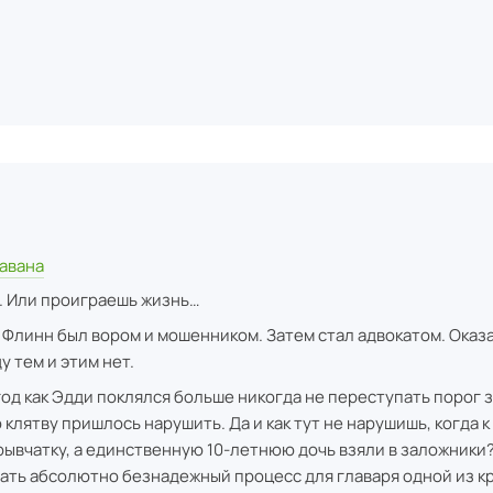
авана
. Или проиграешь жизнь…
 Флинн был вором и мошенником. Затем стал адвокатом. Оказ
 тем и этим нет.
од как Эдди поклялся больше никогда не переступать порог 
 клятву пришлось нарушить. Да и как тут не нарушишь, когда к
рывчатку, а единственную 10-летнюю дочь взяли в заложники
ать абсолютно безнадежный процесс для главаря одной из 