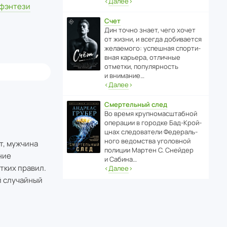
‹
Далее
›
 фэнтези
Счет
Дин точно знает, чего хочет
от жизни, и всегда доби­ва­ется
жела­е­мого: успе­шная спор­ти­
вная карьера, отли­чные
отметки, попу­ля­р­ность
и внимание…
‹
Далее
›
Смертельный след
Во время круп­но­мас­ш­та­бной
операции в городке Бад‑Крой­
цнах следо­ва­тели Феде­раль­
ного ведомства уголо­вной
т, мужчина
полиции Мартен С. Снейдер
ние
и Сабина…
тких правил.
‹
Далее
›
й случайный