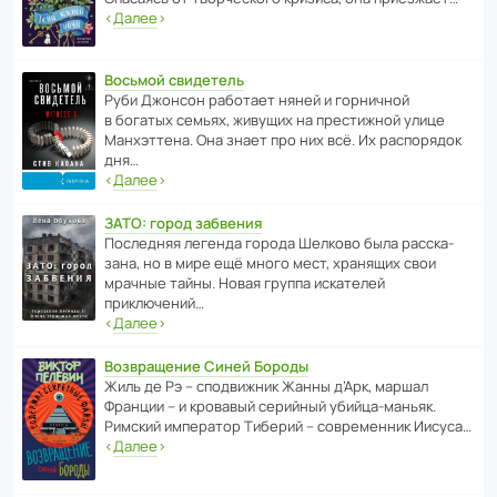
‹
Далее
›
Восьмой свидетель
Руби Джонсон рабо­тает няней и горни­чной
в богатых семьях, живущих на прес­ти­жной улице
Манх­эт­тена. Она знает про них всё. Их распо­рядок
дня…
‹
Далее
›
ЗАТО: город забвения
После­дняя легенда города Шелково была расска­
зана, но в мире ещё много мест, хранящих свои
мрачные тайны. Новая группа иска­телей
приключений…
‹
Далее
›
Возвращение Синей Бороды
Жиль де Рэ – спод­ви­жник Жанны д’Арк, маршал
Франции – и кровавый серийный убийца-маньяк.
Римский импе­ратор Тиберий – совре­менник Иисуса…
‹
Далее
›