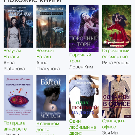
Отреченный
Везучая
Везкчая
Порочный
ее смертью
Натали
Наталт
трон
Рина Белова
Anna
Анна
Лорен Ким
Platunova
Платунова
Однажды в
Один
Петарда в
Я слишком
офисе
любимый на
винегрете
долго
Зоя Маг
двоих
Натали