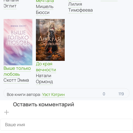
мечтала
Лилия
Эглит
Мишель
Тимофеева
Бюсси
До края
Выше только
вечности
любовь
Натали
Скотт Эмма
Ормонд
0
119
Все книги автора:
Уэст Кэтрин
Оставить комментарий