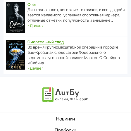
Счет
Дин точно знает, чего хочет от жизни, и всегда доби­
ва­ется жела­е­мого: успе­шная спор­ти­вная карьера,
отли­чные отметки, попу­ля­р­ность и внимание…
‹
Далее
›
Смертельный след
Во время круп­но­мас­ш­та­бной операции в городке
Бад‑Крой­цнах следо­ва­тели Феде­раль­ного
ведомства уголо­вной полиции Мартен С. Снейдер
и Сабина…
‹
Далее
›
Новинки
Подборки