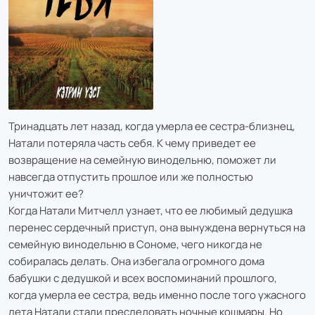
Тринадцать лет назад, когда умерла ее сестра-близнец,
Натали потеряла часть себя. К чему приведет ее
возвращение на семейную винодельню, поможет ли
навсегда отпустить прошлое или же полностью
уничтожит ее?
Когда Натали Митчелл узнает, что ее любимый дедушка
перенес сердечный приступ, она вынуждена вернуться на
семейную винодельню в Сономе, чего никогда не
собиралась делать. Она избегала огромного дома
бабушки с дедушкой и всех воспоминаний прошлого,
когда умерла ее сестра, ведь именно после того ужасного
лета Натали стали преследовать ночные кошмары. Но