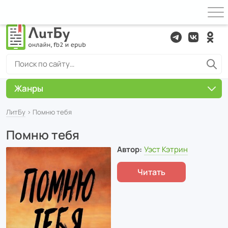
Жанры
ЛитБу
› Помню тебя
Помню тебя
Автор:
Уэст Кэтрин
Читать