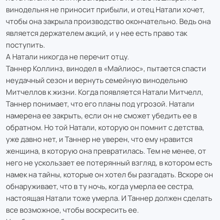
винодельня не приносит прибыли, и отец Натали хочет,
чтобы она закрыла производство окончательно. Ведь она
является держателем акций, и у нее есть право так
поступить.
А Натали никогда не перечит отцу.
Таннер Коллинз, винодел в «Майлиос», пытается спасти
неудачный сезон и вернуть семейную винодельню
Митчеллов к жизни. Когда появляется Натали Митчелл,
Таннер понимает, что его планы под угрозой. Натали
намерена ее закрыть, если он не сможет убедить ее в
обратном. Но той Натали, которую он помнит с детства,
уже давно нет, и Таннер не уверен, что ему нравится
женщина, в которую она превратилась. Тем не менее, от
него не ускользает ее потерянный взгляд, в котором есть
намек на тайны, которые он хотел бы разгадать. Вскоре он
обнаруживает, что в ту ночь, когда умерла ее сестра,
настоящая Натали тоже умерла. И Таннер должен сделать
все возможное, чтобы воскресить ее.