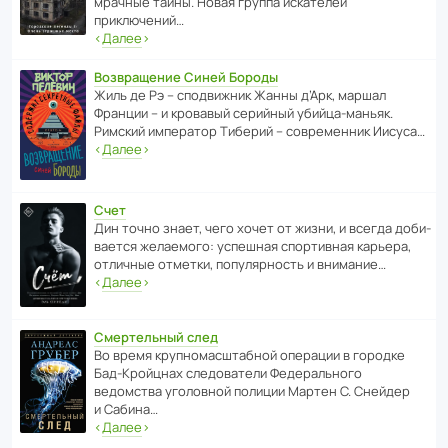
мрачные тайны. Новая группа иска­телей
приключений…
‹
Далее
›
Возвращение Синей Бороды
Жиль де Рэ – спод­ви­жник Жанны д’Арк, маршал
Франции – и кровавый серийный убийца-маньяк.
Римский импе­ратор Тиберий – совре­менник Иисуса…
‹
Далее
›
Счет
Дин точно знает, чего хочет от жизни, и всегда доби­
ва­ется жела­е­мого: успе­шная спор­ти­вная карьера,
отли­чные отметки, попу­ля­р­ность и внимание…
‹
Далее
›
Смертельный след
Во время круп­но­мас­ш­та­бной операции в городке
Бад‑Крой­цнах следо­ва­тели Феде­раль­ного
ведомства уголо­вной полиции Мартен С. Снейдер
и Сабина…
‹
Далее
›