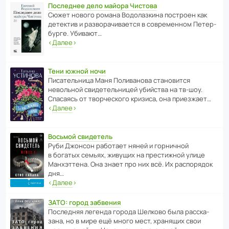
Последнее дело майора Чистова
Сюжет нового романа Водо­ла­з­кина пост­роен как
дете­ктив и разво­ра­чи­ва­ется в совре­менном Пете­р­
бурге. Убивают…
‹
Далее
›
Тени южной ночи
Писа­тель­ница Маня Поли­ва­нова стано­вится
невольной свиде­тель­ницей убийства на тв-шоу.
Спасаясь от твор­че­с­кого кризиса, она приезжает…
‹
Далее
›
Восьмой свидетель
Руби Джонсон рабо­тает няней и горни­чной
в богатых семьях, живущих на прес­ти­жной улице
Манх­эт­тена. Она знает про них всё. Их распо­рядок
дня…
‹
Далее
›
ЗАТО: город забвения
После­дняя легенда города Шелково была расска­
зана, но в мире ещё много мест, хранящих свои