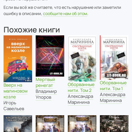
Если вы всё же считаете, что есть нарушение или заметили
ошибку в описании,
сообщите нам об этом
.
Похожие книги
Мертвый
Оборванные
Оборванные
Вверх на
ренегат
нити. Том 1
нити. Том 2
малиновом
Владимир
Александра
Александра
козле
Упоров
Маринина
Маринина
Игорь
Савельев