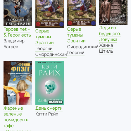
Леди из
Героев.net –
Серые
Серые
будущего.
3. Герои есть
туманы
туманы
Ловушка
Владимир
Эрантии
Эрантии
Жанна
Батаев
Сиородинский
Георгий
Штиль
Георгий
Смородинский
Жареные
День смерти
зеленые
Кэтти Райх
помидоры в
кафе