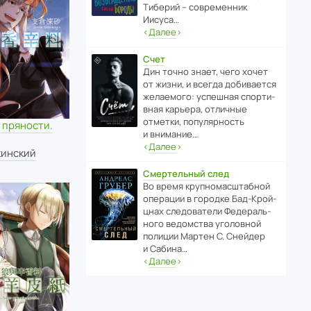
Тиберий – совре­менник
Иисуса…
‹
Далее
›
Счет
Дин точно знает, чего хочет
от жизни, и всегда доби­ва­ется
жела­е­мого: успе­шная спор­ти­
вная карьера, отли­чные
отметки, попу­ля­р­ность
 пряности.
и внимание…
‹
Далее
›
жинский
Смертельный след
Во время круп­но­мас­ш­та­бной
операции в городке Бад‑Крой­
цнах следо­ва­тели Феде­раль­
ного ведомства уголо­вной
полиции Мартен С. Снейдер
и Сабина…
‹
Далее
›