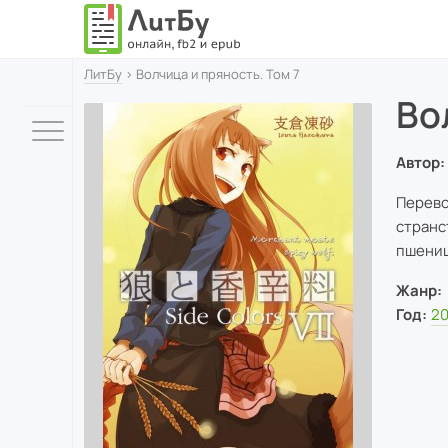
ЛитБу
› Волчица и пряность. Том 7
Во
Автор:
Перево
странс
пшени
Жанр:
Год:
2