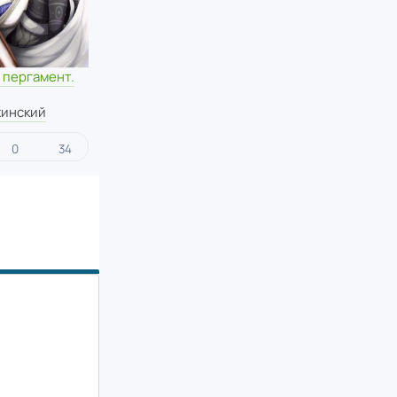
 пергамент.
жинский
0
34