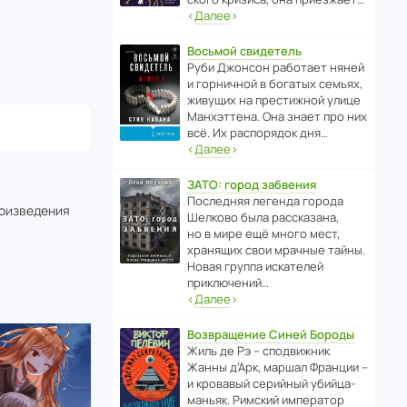
‹
Далее
›
Восьмой свидетель
Руби Джонсон рабо­тает няней
и горни­чной в богатых семьях,
живущих на прес­ти­жной улице
Манх­эт­тена. Она знает про них
всё. Их распо­рядок дня…
‹
Далее
›
ЗАТО: город забвения
После­дняя легенда города
роизведения
Шелково была расска­зана,
но в мире ещё много мест,
хранящих свои мрачные тайны.
Новая группа иска­телей
приключений…
‹
Далее
›
Возвращение Синей Бороды
Жиль де Рэ – спод­ви­жник
Жанны д’Арк, маршал Франции –
и кровавый серийный убийца-
маньяк. Римский импе­ратор