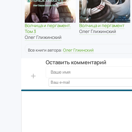
Волчица и пергамент.
Волчица и пергамент
Том 3
Олег Глижинский
Олег Глижинский
Все книги автора:
Олег Глжинский
Оставить комментарий