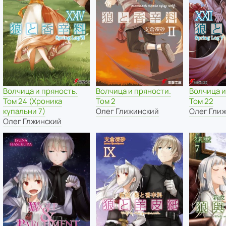
Волчица и пряность.
Волчица и пряности.
Волчица и
Том 24 (Хроника
Том 2
Том 22
купальни 7)
Олег Глижинский
Олег Гли
Олег Глжинский