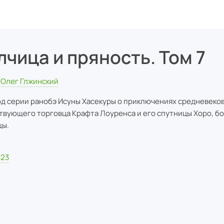
лчица и пряность. Том 7
Олег Глжинский
д серии ранобэ Исуны Хасекуры о приключениях средневеко
твующего торговца Крафта Лоуренса и его спутницы Хоро, б
цы.
023