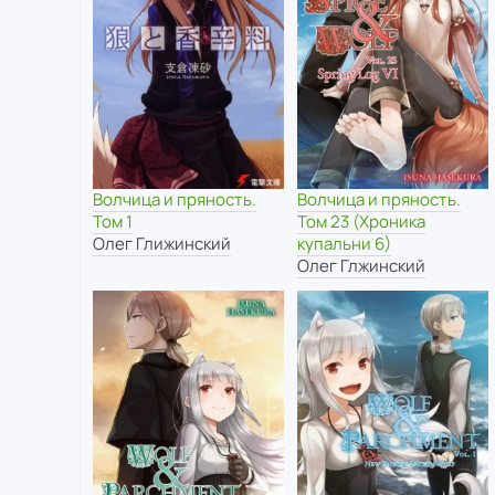
Волчица и пряность.
Волчица и пряность.
Том 1
Том 23 (Хроника
Олег Глижинский
купальни 6)
Олег Глжинский