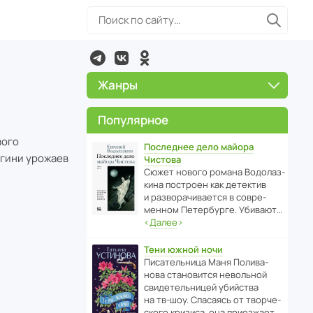
Жанры
Популярное
вого
Последнее дело майора
огини урожаев
Чистова
Сюжет нового романа Водо­ла­з­
кина пост­роен как дете­ктив
и разво­ра­чи­ва­ется в совре­
менном Пете­р­бурге. Убивают…
‹
Далее
›
Тени южной ночи
Писа­тель­ница Маня Поли­ва­
нова стано­вится невольной
свиде­тель­ницей убийства
на тв-шоу. Спасаясь от твор­че­
с­кого кризиса, она приезжает…