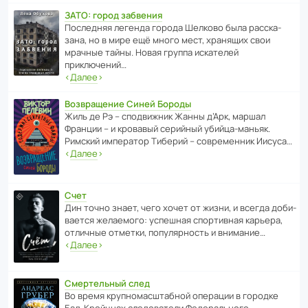
ЗАТО: город забвения
После­дняя легенда города Шелково была расска­
зана, но в мире ещё много мест, хранящих свои
мрачные тайны. Новая группа иска­телей
приключений…
‹
Далее
›
Возвращение Синей Бороды
Жиль де Рэ – спод­ви­жник Жанны д’Арк, маршал
Франции – и кровавый серийный убийца-маньяк.
Римский импе­ратор Тиберий – совре­менник Иисуса…
‹
Далее
›
Счет
Дин точно знает, чего хочет от жизни, и всегда доби­
ва­ется жела­е­мого: успе­шная спор­ти­вная карьера,
отли­чные отметки, попу­ля­р­ность и внимание…
‹
Далее
›
Смертельный след
Во время круп­но­мас­ш­та­бной операции в городке
Бад‑Крой­цнах следо­ва­тели Феде­раль­ного