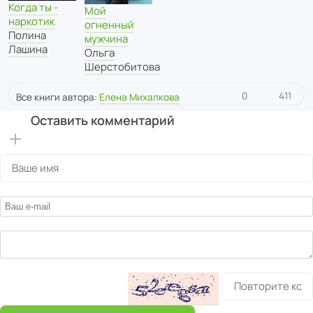
Когда ты -
Мой
наркотик
огненный
Полина
мужчина
Лашина
Ольга
Шерстобитова
0
411
Все книги автора:
Елена Михалкова
Оставить комментарий