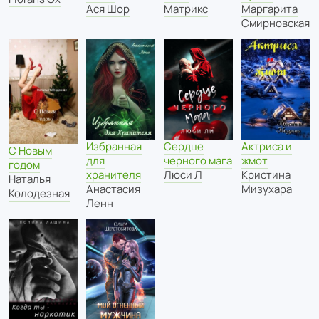
Ася Шор
Маргарита
Матрикс
Смирновская
Актриса и
Избранная
Сердце
С Новым
жмот
для
черного мага
годом
Кристина
хранителя
Люси Л
Наталья
Мизухара
Анастасия
Колодезная
Ленн