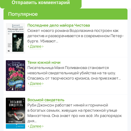
Отправить комментарий
Популярное
Последнее дело майора Чистова
Сюжет нового романа Водо­ла­з­кина пост­роен как
дете­ктив и разво­ра­чи­ва­ется в совре­менном Пете­р­
бурге. Убивают…
‹
Далее
›
Тени южной ночи
Писа­тель­ница Маня Поли­ва­нова стано­вится
невольной свиде­тель­ницей убийства на тв-шоу.
Спасаясь от твор­че­с­кого кризиса, она приезжает…
‹
Далее
›
Восьмой свидетель
Руби Джонсон рабо­тает няней и горни­чной
в богатых семьях, живущих на прес­ти­жной улице
Манх­эт­тена. Она знает про них всё. Их распо­рядок
дня…
‹
Далее
›