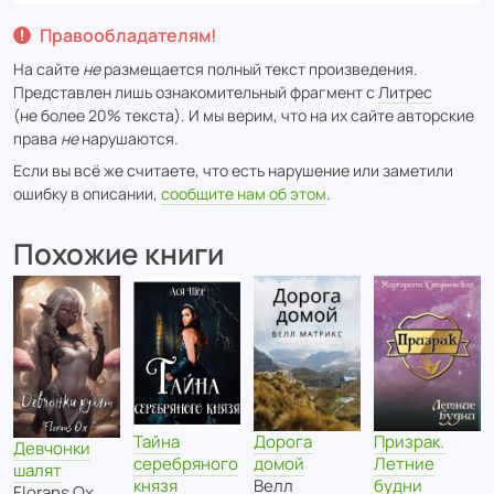
Правообладателям!
На сайте
не
размещается полный текст произведения.
Представлен лишь ознакомительный фрагмент с
Литрес
(не более 20% текста). И мы верим, что на их сайте авторские
права
не
нарушаются.
Если вы всё же считаете, что есть нарушение или заметили
ошибку в описании,
сообщите нам об этом
.
Похожие книги
Тайна
Призрак.
Дорога
Девчонки
серебряного
Летние
домой
шалят
князя
будни
Велл
Florans Ox