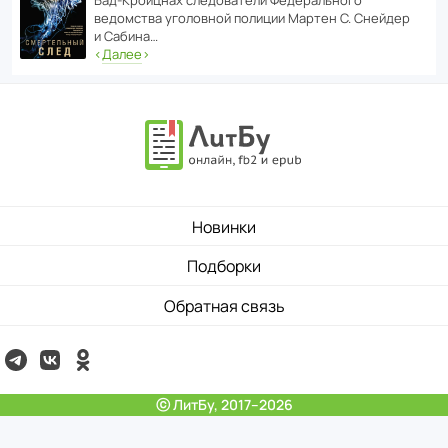
ведомства уголо­вной полиции Мартен С. Снейдер
и Сабина…
‹
Далее
›
Новинки
Подборки
Обратная связь
ⓒ ЛитБу, 2017–2026