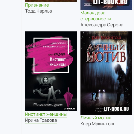
Признание
Тодд Чарльз
Малая доза
стервозности
Александра Серова
Инстинкт женщины
Личный мотив
Ирина Градова
Клер Макинтош