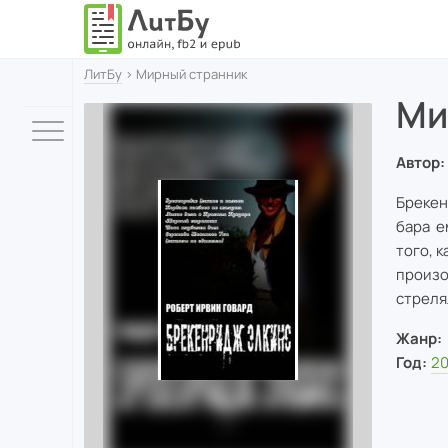
ЛитБу
› Мирный странник
Ми
Автор:
Брекен
бара е
того, 
произо
стреля
Жанр:
Год:
20