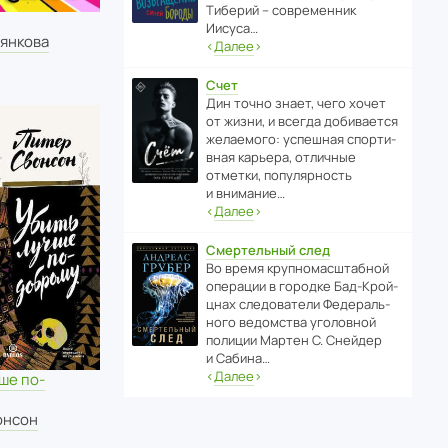
Тиберий – совре­менник
Иисуса…
ьянкова
‹
Далее
›
Счет
Дин точно знает, чего хочет
от жизни, и всегда доби­ва­ется
жела­е­мого: успе­шная спор­ти­
вная карьера, отли­чные
отметки, попу­ля­р­ность
и внимание…
‹
Далее
›
Смертельный след
Во время круп­но­мас­ш­та­бной
операции в городке Бад‑Крой­
цнах следо­ва­тели Феде­раль­
ного ведомства уголо­вной
полиции Мартен С. Снейдер
и Сабина…
‹
Далее
›
ше по-
онсон