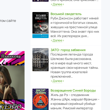
‹
Далее
›
Восьмой свидетель
Руби Джонсон рабо­тает няней
этом сайте
и горни­чной в богатых семьях,
живущих на прес­ти­жной улице
Манх­эт­тена. Она знает про них
всё. Их распо­рядок дня…
‹
Далее
›
ЗАТО: город забвения
После­дняя легенда города
Шелково была расска­зана,
но в мире ещё много мест,
хранящих свои мрачные тайны.
Новая группа иска­телей
приключений…
‹
Далее
›
Возвращение Синей Бороды
Жиль де Рэ – спод­ви­жник
Жанны д’Арк, маршал Франции –
и кровавый серийный убийца-
маньяк. Римский импе­ратор