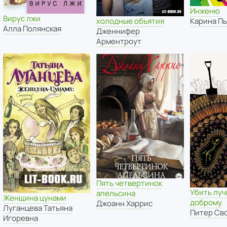
Инженю
Вирус лжи
холодные объятия
Карина П
Алла Полянская
Дженнифер
Арментроут
Пять четвертинок
Убить луч
апельсина
Женщина цунами
доброму
Джоанн Харрис
Луганцева Татьяна
Питер Св
Игоревна