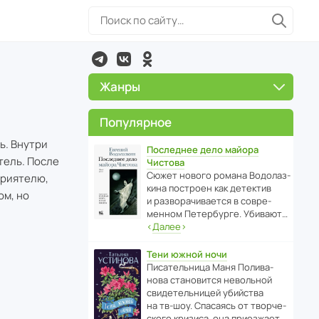
Жанры
Популярное
ь. Внутри
Последнее дело майора
тель. После
Чистова
Сюжет нового романа Водо­ла­з­
приятелю,
кина пост­роен как дете­ктив
ом, но
и разво­ра­чи­ва­ется в совре­
менном Пете­р­бурге. Убивают…
‹
Далее
›
Тени южной ночи
Писа­тель­ница Маня Поли­ва­
нова стано­вится невольной
свиде­тель­ницей убийства
на тв-шоу. Спасаясь от твор­че­
с­кого кризиса, она приезжает…